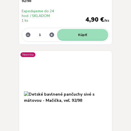
92/98
Expedujeme do 24
hod. / SKLADOM
4,90 €
1 ks
/
ks
Kúpiť
Novinka