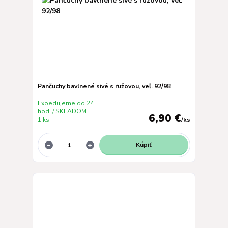
Pančuchy bavlnené sivé s ružovou, veľ. 92/98
Expedujeme do 24
hod. / SKLADOM
6,90 €
1 ks
/
ks
Kúpiť