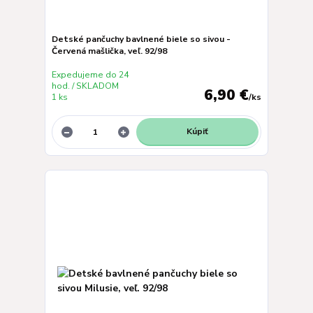
Detské pančuchy bavlnené biele so sivou -
Červená mašlička, veľ. 92/98
Expedujeme do 24
hod. / SKLADOM
6,90 €
1 ks
/
ks
Kúpiť