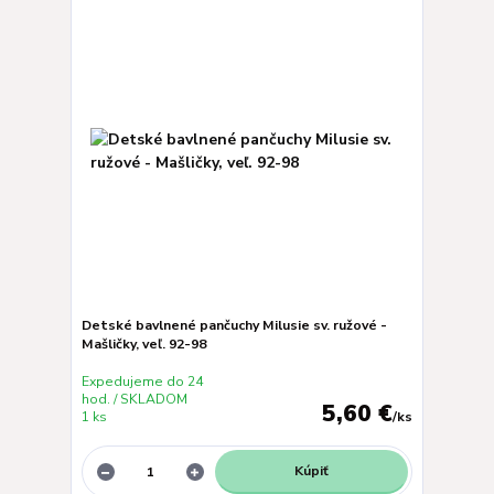
Detské bavlnené pančuchy Milusie sv. ružové -
Mašličky, veľ. 92-98
Expedujeme do 24
hod. / SKLADOM
5,60 €
1 ks
/
ks
Kúpiť