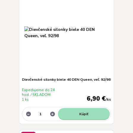
Dievčenské silonky biele 40 DEN Queen, veľ. 92/98
Expedujeme do 24
hod. / SKLADOM
6,90 €
1 ks
/
ks
Kúpiť