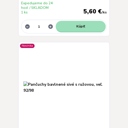
Expedujeme do 24
hod. / SKLADOM
5,60 €
1 ks
/
ks
Kúpiť
Novinka