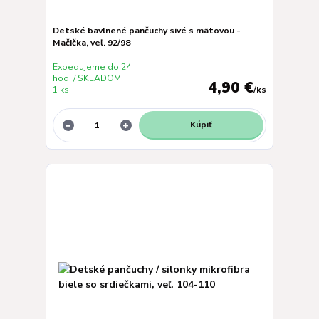
Detské bavlnené pančuchy sivé s mätovou -
Mačička, veľ. 92/98
Expedujeme do 24
hod. / SKLADOM
4,90 €
1 ks
/
ks
Kúpiť