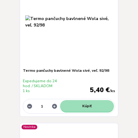
Termo pančuchy bavlnené Wola sivé, veľ. 92/98
Expedujeme do 24
hod. / SKLADOM
5,40 €
1 ks
/
ks
Kúpiť
Novinka