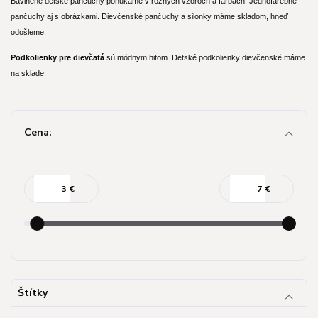
Bavlnené detské pančuchy ponúkame v rôznych vzoroch a farbách. Jednofarebné
pančuchy aj s obrázkami. Dievčenské pančuchy a silonky máme skladom, hneď
odošleme.
Podkolienky pre dievčatá
sú módnym hitom. Detské podkolienky dievčenské máme
na sklade.
Cena:
€
€
Štítky