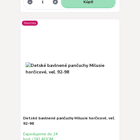
Kúpiť
Novinka
Detské bavlnené pančuchy Milusie horčicové, veľ.
92-98
Expedujeme do 24
hod. / SKLADOM