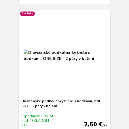
Novinka
Dievčenské podkolienky biele s bodkami, ONE
SIZE - 2 páry v balení
Expedujeme do 24
hod. / SKLADOM
2,50 €
1 ks
/
ks