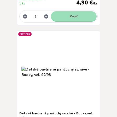
4,90 €
1 ks
/
ks
Kúpiť
Novinka
Detské bavlnené pančuchy sv. sivé - Bodky, veľ.