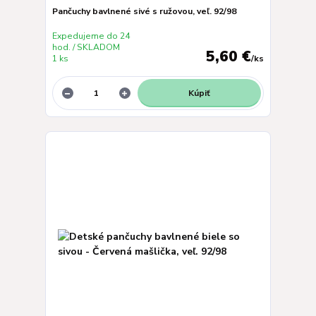
Pančuchy bavlnené sivé s ružovou, veľ. 92/98
Expedujeme do 24
hod. / SKLADOM
5,60 €
1 ks
/
ks
Kúpiť