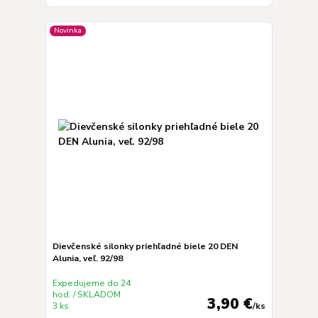
Novinka
Dievčenské silonky priehľadné biele 20 DEN
Alunia, veľ. 92/98
Expedujeme do 24
hod. / SKLADOM
3,90 €
3 ks
/
ks