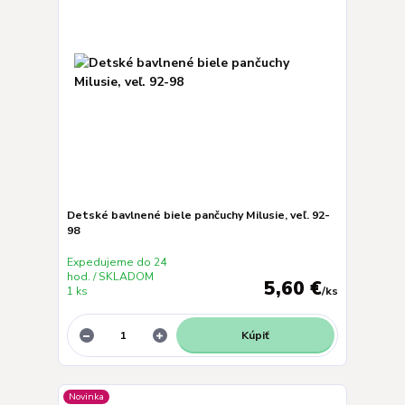
Detské bavlnené biele pančuchy Milusie, veľ. 92-
98
Expedujeme do 24
hod. / SKLADOM
5,60 €
1 ks
/
ks
Kúpiť
Novinka