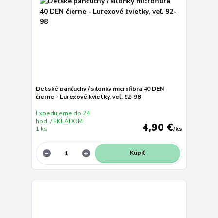
Detské pančuchy / silonky microfibra 40 DEN
čierne - Lurexové kvietky, veľ. 92-98
Expedujeme do 24
hod. / SKLADOM
4,90 €
1 ks
/
ks
Kúpiť