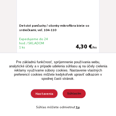
Detské pančuchy / silonky mikrofibra biele so
srdiečkami, veľ. 104-110
Expedujeme do 24
hod. / SKLADOM
4,30 €
1 ks
/
ks
Kúpiť
Pre základnú funkčnosť, spríjemnenie používania webu,
analytické účely a v prípade udelenia súhlasu aj na účely cielenia
reklamy využívame súbory cookies. Nastavenie vlastných
preferencií cookies môžete kedykoľvek upraviť odkazom v
Novinka
spodnej časti stránok.
Súhlasím
Nastavenia
Súhlas môžete odmietnuť
tu
.