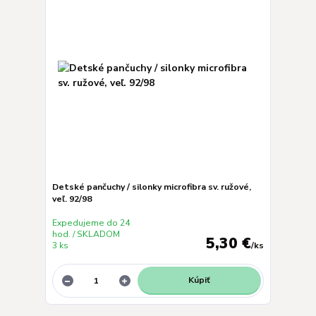
Detské pančuchy / silonky microfibra sv. ružové,
veľ. 92/98
Expedujeme do 24
hod. / SKLADOM
5,30 €
3 ks
/
ks
Kúpiť