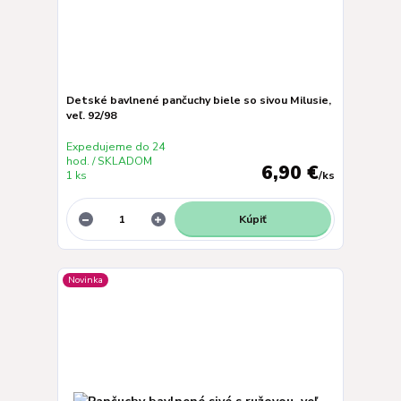
Detské bavlnené pančuchy biele so sivou Milusie,
veľ. 92/98
Expedujeme do 24
hod. / SKLADOM
6,90 €
1 ks
/
ks
Kúpiť
Novinka