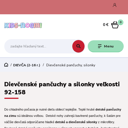
0
0 €
Menu
DIEVČA (2-16 r.)
Dievčenské pančuchy, silonky
Dievčenské pančuchy a silonky veľkosti
92-158
Do chladného počasia je nutné dieťa obliecť teplejšie. Teplé hrubé
detské pančuchy
na zimu
sú ideálnou voľbou. Detské nohy zahrejú bavlnené pančuchy, k šatám pre
väčšie dievčatá odporúčame hladké
detské a dievčenské silonky
z mikrofibry.