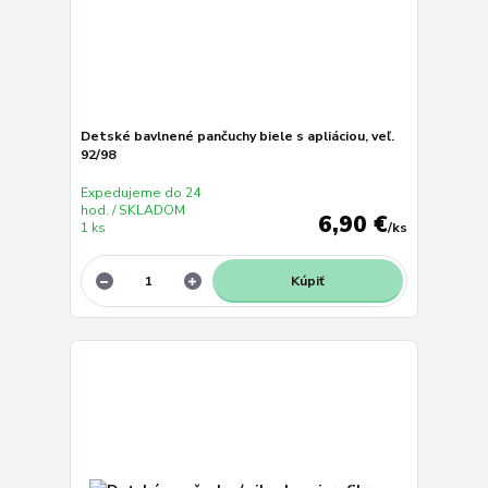
Detské bavlnené pančuchy biele s apliáciou, veľ.
92/98
Expedujeme do 24
hod. / SKLADOM
6,90 €
1 ks
/
ks
Kúpiť