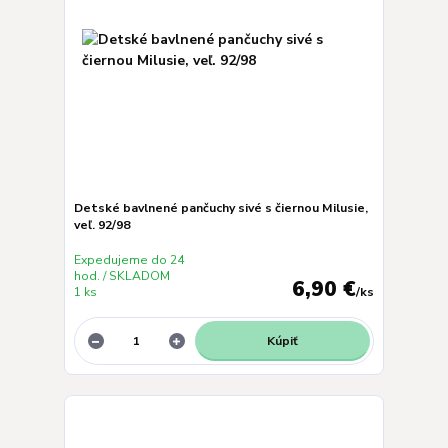
Detské bavlnené pančuchy sivé s čiernou Milusie,
veľ. 92/98
Expedujeme do 24
hod. / SKLADOM
6,90 €
1 ks
/
ks
Kúpiť