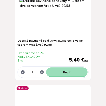
Detské bavlnené pančuchy Milusie tm. sivé so
vzorom Vrkoč, veľ. 92/98
Expedujeme do 24
hod. / SKLADOM
5,40 €
2 ks
/
ks
Kúpiť
Novinka