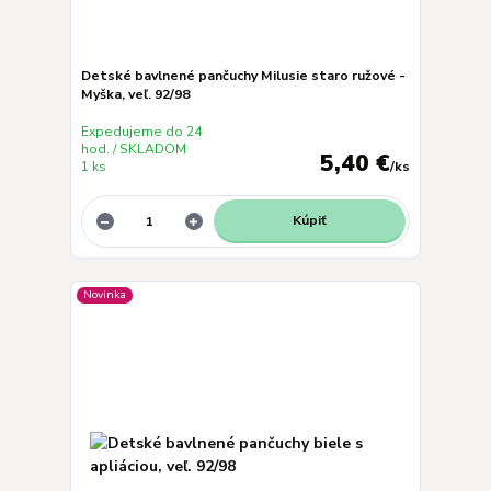
Detské bavlnené pančuchy Milusie staro ružové -
Myška, veľ. 92/98
Expedujeme do 24
hod. / SKLADOM
5,40 €
1 ks
/
ks
Kúpiť
Novinka