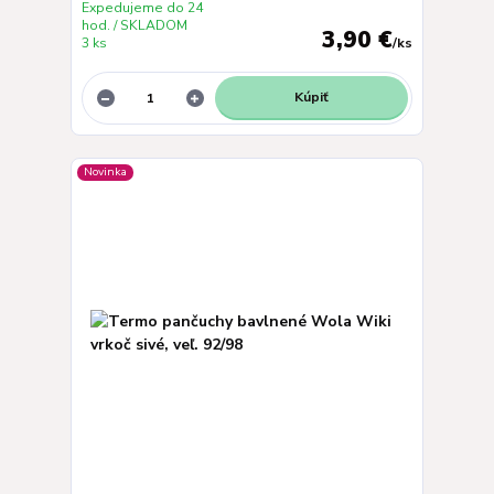
Expedujeme do 24
hod. / SKLADOM
3,90 €
3 ks
/
ks
Kúpiť
Novinka