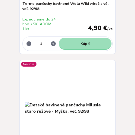
Termo pančuchy bavlnené Wola Wiki vrkoč sivé,
veľ. 92/98
Expedujeme do 24
hod. / SKLADOM
4,90 €
1 ks
/
ks
Kúpiť
Novinka