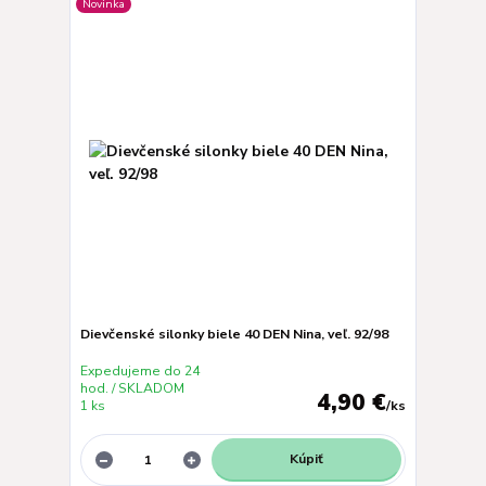
Novinka
Dievčenské silonky biele 40 DEN Nina, veľ. 92/98
Expedujeme do 24
hod. / SKLADOM
4,90 €
1 ks
/
ks
Kúpiť