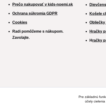
Prečo nakupovať v kids-noemi.sk
Dievčens
Ochrana súkromia GDPR
Košele c
Cookies
Obliečky
Radi pomôžeme s nákupom.
Hračky p
Zavolajte.
H
račky p
Pre základnú funk
účely cieleni