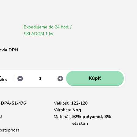
Expedujeme do 24 hod. /
SKLADOM 1 ks
ovia DPH
€
Kúpiť
/
ks
DPA-51-476
Veľkosť:
122-128
Výrobca:
Noq
U
Materiál:
92% polyamid, 8%
elastan
dostupnosť