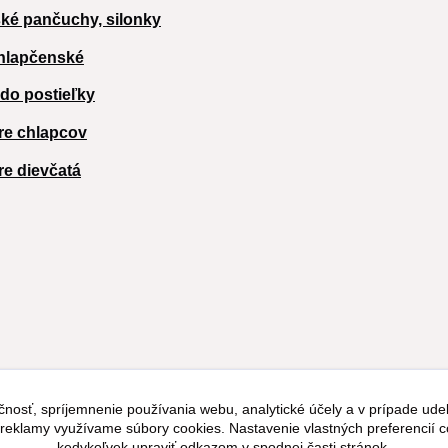
ké pančuchy, silonky
hlapčenské
 do postieľky
re chlapcov
re dievčatá
čnosť, spríjemnenie používania webu, analytické účely a v prípade udel
a reklamy využívame súbory cookies. Nastavenie vlastných preferencií 
kedykoľvek upraviť odkazom v spodnej časti stránok.