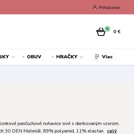
Prihlásenie
0
0 €
Viac
SKY
OBUV
HRAČKY
lonkové pančuchové nohavice sivé s dierkovaným vzorom.
ch 30 DEN Materiál: 89% polyamid, 11% elastan
celý