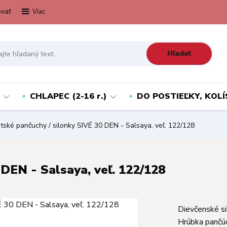
vať
Viac
Hľadať
CHLAPEC (2-16 r.)
DO POSTIEĽKY, KOLÍ
ské pančuchy / silonky SIVÉ 30 DEN - Salsaya, veľ. 122/128
DEN - Salsaya, veľ. 122/128
Dievčenské si
Hrúbka pančú