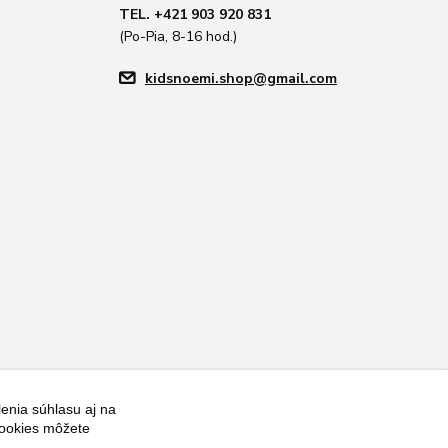
TEL. +421 903 920 831
(Po-Pia, 8-16 hod.)
kidsnoemi.shop@gmail.com
enia súhlasu aj na
Vytvorené na
Eshop-rychlo.sk
cookies môžete