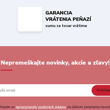
GARANCIA
VRÁTENIA PEŇAZÍ
sumu za tovar vrátime
Nepremeškajte novinky, akcie a zľavy!
Prihlási
hlasím so
spracovaním osobných údajov
za účelom zasielania newsl