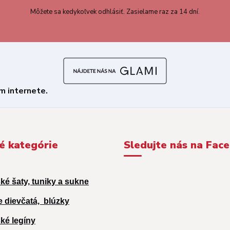
Môžete sa kedykoľvek odhlásiť. Zasielame raz za 14 dní.
é kategórie
Sledujte nás na Fac
ké šaty, tuniky a sukne
e dievčatá,
blúzky
ké legíny