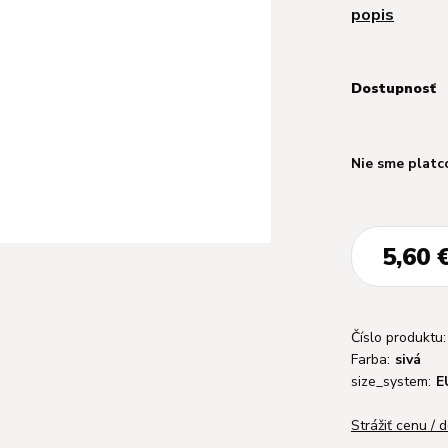
popis
Dostupnosť
Nie sme platc
5,60 
Číslo produktu:
Farba:
sivá
size_system:
E
Strážiť cenu / 