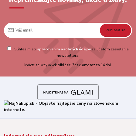
Prihlásiť sa
Súhlasím so
spracovaním osobných údajov
za účelom zasielania
newslettera.
Môžete sa kedykoľvek odhlásiť. Zasielame raz za 14 dní.