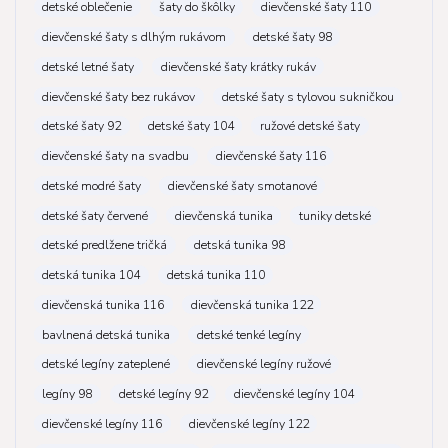
detské oblečenie
šaty do škôlky
dievčenské šaty 110
dievčenské šaty s dlhým rukávom
detské šaty 98
detské letné šaty
dievčenské šaty krátky rukáv
dievčenské šaty bez rukávov
detské šaty s tylovou sukničkou
detské šaty 92
detské šaty 104
ružové detské šaty
dievčenské šaty na svadbu
dievčenské šaty 116
detské modré šaty
dievčenské šaty smotanové
detské šaty červené
dievčenská tunika
tuniky detské
detské predlžene tričká
detská tunika 98
detská tunika 104
detská tunika 110
dievčenská tunika 116
dievčenská tunika 122
bavlnená detská tunika
detské tenké legíny
detské legíny zateplené
dievčenské legíny ružové
legíny 98
detské legíny 92
dievčenské legíny 104
dievčenské legíny 116
dievčenské legíny 122