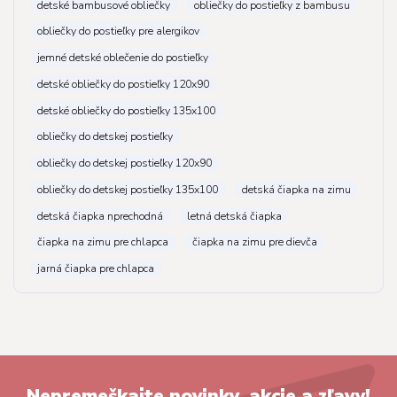
detské bambusové obliečky
obliečky do postieľky z bambusu
obliečky do postieľky pre alergikov
jemné detské oblečenie do postieľky
detské obliečky do postieľky 120x90
detské obliečky do postieľky 135x100
obliečky do detskej postieľky
obliečky do detskej postieľky 120x90
obliečky do detskej postieľky 135x100
detská čiapka na zimu
detská čiapka nprechodná
letná detská čiapka
čiapka na zimu pre chlapca
čiapka na zimu pre dievča
jarná čiapka pre chlapca
Nepremeškajte novinky, akcie a zľavy!