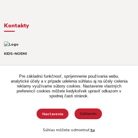
Kontakty
KIDS-NOEMI
Dávid alebo Martina
TEL. +421 903 920 831
Pre základnú funkčnosť, spríjemnenie používania webu,
(Po-Pia, 8-16 hod.)
analytické účely a v prípade udelenia súhlasu aj na účely cielenia
reklamy využívame súbory cookies. Nastavenie vlastných
kidsnoemi.shop@gmail.com
preferencií cookies môžete kedykoľvek upraviť odkazom v
spodnej časti stránok.
Súhlasím
Nastavenia
Vytvorené na
Eshop-rychlo.sk
Súhlas môžete odmietnuť
tu
.