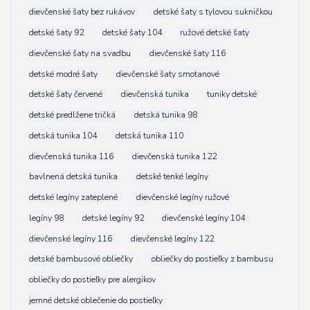
dievčenské šaty bez rukávov
detské šaty s tylovou sukničkou
detské šaty 92
detské šaty 104
ružové detské šaty
dievčenské šaty na svadbu
dievčenské šaty 116
detské modré šaty
dievčenské šaty smotanové
detské šaty červené
dievčenská tunika
tuniky detské
detské predlžene tričká
detská tunika 98
detská tunika 104
detská tunika 110
dievčenská tunika 116
dievčenská tunika 122
bavlnená detská tunika
detské tenké legíny
detské legíny zateplené
dievčenské legíny ružové
legíny 98
detské legíny 92
dievčenské legíny 104
dievčenské legíny 116
dievčenské legíny 122
detské bambusové obliečky
obliečky do postieľky z bambusu
obliečky do postieľky pre alergikov
jemné detské oblečenie do postieľky