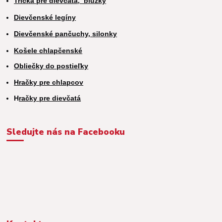
Tričká pre dievčatá,
blúzky
Dievčenské legíny
Dievčenské pančuchy, silonky
Košele chlapčenské
Obliečky do postieľky
Hračky pre chlapcov
H
račky pre dievčatá
Sledujte nás na Facebooku