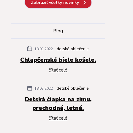
Zobraziť všetky novinky
Blog
detské oblečenie
18.03.2022
Chlapčenské biele košele.
čítať celé
detské oblečenie
18.03.2022
Detská čiapka na zimu,
prechodná, letná.
čítať celé