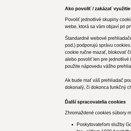
Ako povoliť / zakázať využiti
Povoliť jednotlivé skupiny cook
webe, ktorá sa vám objaví pri p
Štandardné webové prehliadače 
pod.) podporujú správu cookies
cookie ručne mazať, blokovať či
alebo povoliť len pre jednotlivé 
použite nápovedu vášho prehli
Ak bude mať váš prehliadač pou
dokonalý, či dokonca funkčný c
Ďalší spracovatelia cookies
Zhromaždené cookies súbory mô
Poskytovateľom služby Go