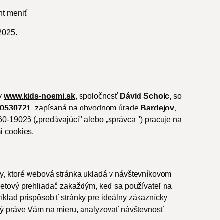
t meniť.
2025.
ky
www.kids-noemi.sk
, spoločnosť
Dávid Scholc,
so
50530721
, zapísaná na obvodnom úrade
Bardejov
,
760-19026 („predávajúci" alebo „správca ") pracuje na
i cookies.
ry, ktoré webová stránka ukladá v návštevníkovom
ernetový prehliadač zakaždým, keď sa používateľ na
ríklad prispôsobiť stránky pre ideálny zákaznícky
šitý práve Vám na mieru, analyzovať návštevnosť