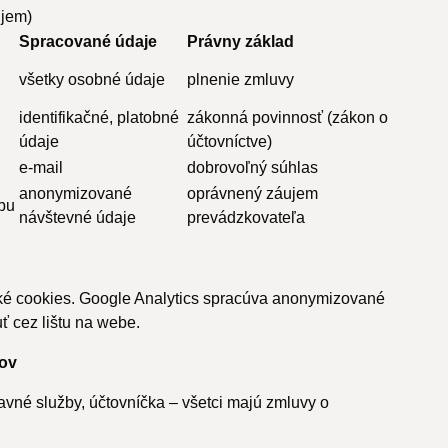
ujem)
Spracované údaje
Právny základ
všetky osobné údaje
plnenie zmluvy
identifikačné, platobné
zákonná povinnosť (zákon o
údaje
účtovníctve)
e‑mail
dobrovoľný súhlas
anonymizované
oprávnený záujem
ebu
návštevné údaje
prevádzkovateľa
ké cookies. Google Analytics spracúva anonymizované
 cez lištu na webe.
jov
vné služby, účtovníčka – všetci majú zmluvy o