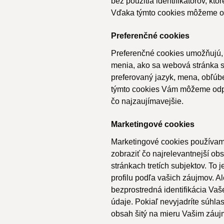
bez použitia identifikátorov, k
Vďaka týmto cookies môžeme opt
Preferenčné cookies
Preferenčné cookies umožňujú, 
menia, ako sa webová stránka s
preferovaný jazyk, mena, obľú
týmto cookies Vám môžeme odpo
čo najzaujímavejšie.
Marketingové cookies
Marketingové cookies používam
zobraziť čo najrelevantnejší ob
stránkach tretích subjektov. T
profilu podľa vašich záujmov. Al
bezprostredná identifikácia Va
údaje. Pokiaľ nevyjadríte súhla
obsah šitý na mieru Vašim záu