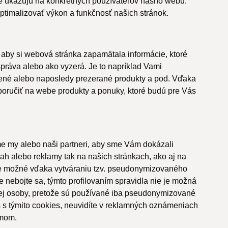
toré ukazujú na konkrétnych používateľov nášho webu.
imalizovať výkon a funkčnosť našich stránok.
aby si webová stránka zapamätala informácie, ktoré
práva alebo ako vyzerá. Je to napríklad Vami
bené alebo naposledy prezerané produkty a pod. Vďaka
ručiť na webe produkty a ponuky, ktoré budú pre Vás
e my alebo naši partneri, aby sme Vám dokázali
sah alebo reklamy tak na našich stránkach, ako aj na
o je možné vďaka vytváraniu tzv. pseudonymizovaného
e nebojte sa, týmto profilovaním spravidla nie je možná
šej osoby, pretože sú používané iba pseudonymizované
s s týmito cookies, neuvidíte v reklamných oznámeniach
jmom.