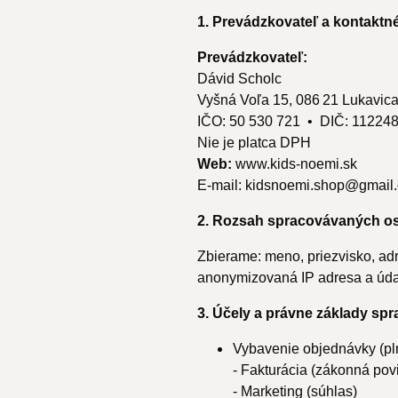
1. Prevádzkovateľ a kontaktn
Prevádzkovateľ:
Dávid Scholc
Vyšná Voľa 15, 086 21 Lukavic
IČO: 50 530 721 • DIČ: 11224
Nie je platca DPH
Web:
www.kids-noemi.sk
E‑mail: kidsnoemi.shop@gmail.
2. Rozsah spracovávaných o
Zbierame: meno, priezvisko, adr
anonymizovaná IP adresa a údaj
3. Účely a právne základy sp
Vybavenie objednávky (pl
- Fakturácia (zákonná pov
- Marketing (súhlas)