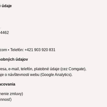
é údaje
a
84462
com • Telefón: +421 903 920 831
sobných údajov
esa, e‑mail, telefón, platobné údaje (cez Comgate),
e o návštevnosti webu (Google Analytics).
racovania
nenie zmluvy)
innosť)