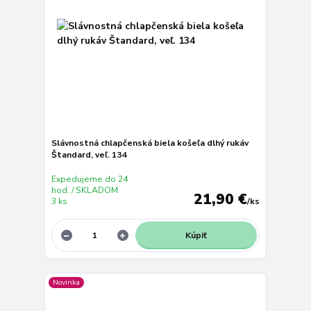
Slávnostná chlapčenská biela košeľa dlhý rukáv
Štandard, veľ. 134
Expedujeme do 24
hod. / SKLADOM
21,90 €
3 ks
/
ks
Kúpiť
Novinka