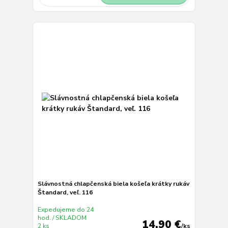
Slávnostná chlapčenská biela košeľa krátky rukáv
Štandard, veľ. 116
Expedujeme do 24
hod. / SKLADOM
14,90 €
2 ks
/
ks