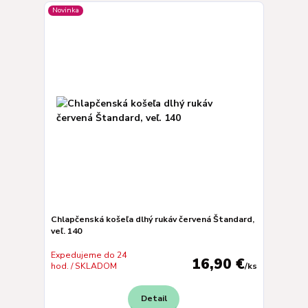
Novinka
Chlapčenská košeľa dlhý rukáv červená Štandard,
veľ. 140
Expedujeme do 24
16,90 €
hod. / SKLADOM
/
ks
Detail