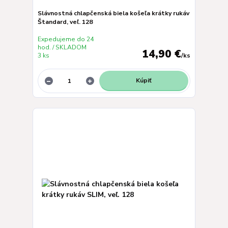
Slávnostná chlapčenská biela košeľa krátky rukáv
Štandard, veľ. 128
Expedujeme do 24
hod. / SKLADOM
14,90 €
3 ks
/
ks
Kúpiť