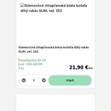
Slávnostná chlapčenská biela košeľa dlhý rukáv
SLIM, veľ. 152
Expedujeme do 24
hod. / SKLADOM
21,90 €
1 ks
/
ks
Kúpiť