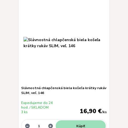
Slávnostná chlapčenská biela košeľa krátky rukáv
SLIM, veľ. 146
Expedujeme do 24
hod. / SKLADOM
16,90 €
3 ks
/
ks
Kúpiť