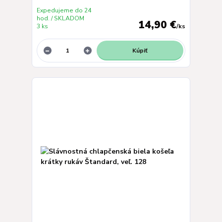
Expedujeme do 24
hod. / SKLADOM
14,90 €
3 ks
/
ks
Kúpiť