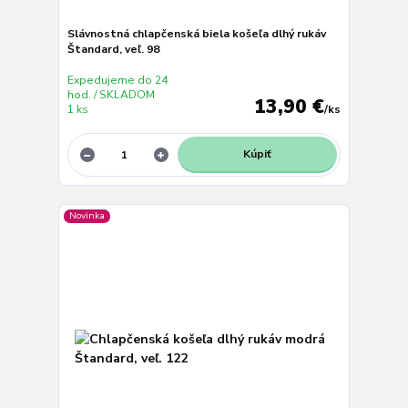
Slávnostná chlapčenská biela košeľa dlhý rukáv
Štandard, veľ. 98
Expedujeme do 24
hod. / SKLADOM
13,90 €
1 ks
/
ks
Kúpiť
Novinka