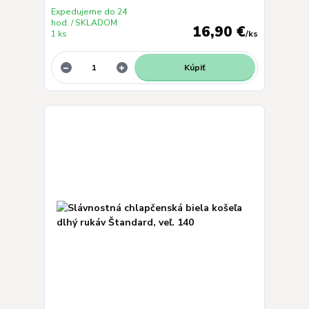
Expedujeme do 24
hod. / SKLADOM
16,90 €
1 ks
/
ks
Kúpiť