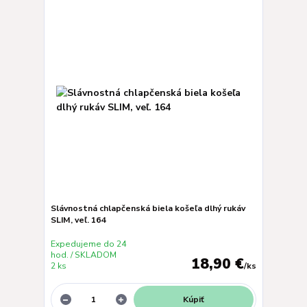
Slávnostná chlapčenská biela košeľa dlhý rukáv
SLIM, veľ. 164
Expedujeme do 24
hod. / SKLADOM
18,90 €
2 ks
/
ks
Kúpiť