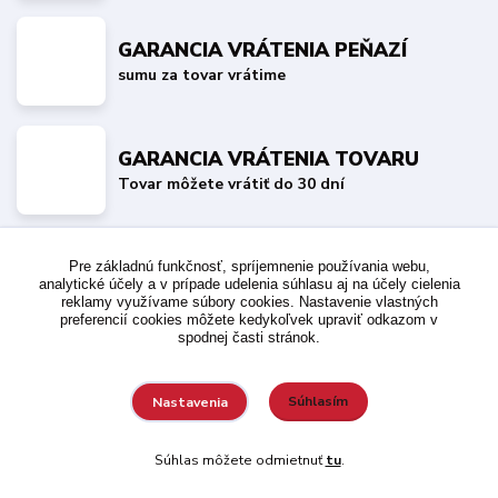
GARANCIA VRÁTENIA PEŇAZÍ
sumu za tovar vrátime
GARANCIA VRÁTENIA TOVARU
Tovar môžete vrátiť do 30 dní
Pre základnú funkčnosť, spríjemnenie používania webu,
Nepremeškajte novinky, akcie a zľavy!
analytické účely a v prípade udelenia súhlasu aj na účely cielenia
reklamy využívame súbory cookies. Nastavenie vlastných
preferencií cookies môžete kedykoľvek upraviť odkazom v
spodnej časti stránok.
Prihlásiť sa
Súhlasím
Nastavenia
Súhlas môžete odmietnuť
tu
.
Súhlasím so
spracovaním osobných údajov
za účelom zasielania
newslettera.