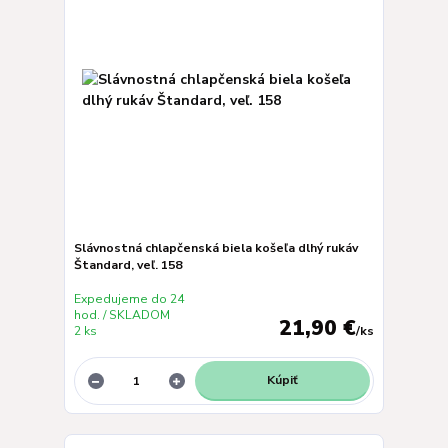
Slávnostná chlapčenská biela košeľa dlhý rukáv
Štandard, veľ. 158
Expedujeme do 24
hod. / SKLADOM
21,90 €
2 ks
/
ks
Kúpiť