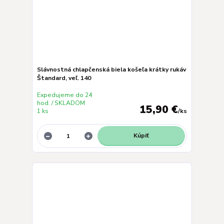
Slávnostná chlapčenská biela košeľa krátky rukáv
Štandard, veľ. 140
Expedujeme do 24
hod. / SKLADOM
15,90 €
1 ks
/
ks
Kúpiť