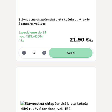
Slávnostná chlapčenská biela košeľa dlhý rukáv
Štandard, veľ. 146
Expedujeme do 24
hod. / SKLADOM
21,90 €
4 ks
/
ks
Kúpiť