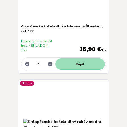
Chlapčenská košeľa dlhý rukáv modrá Štandard,
veľ. 122
Expedujeme do 24
hod. / SKLADOM
15,90 €
1 ks
/
ks
Kúpiť
Novinka