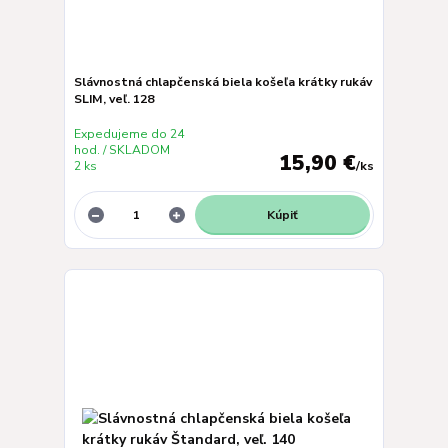
Slávnostná chlapčenská biela košeľa krátky rukáv
SLIM, veľ. 128
Expedujeme do 24
hod. / SKLADOM
15,90 €
2 ks
/
ks
Kúpiť