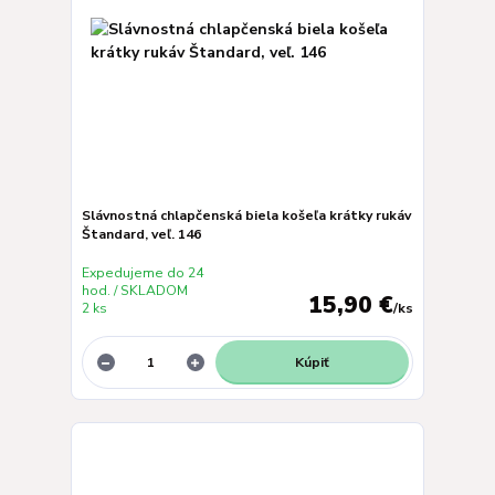
Slávnostná chlapčenská biela košeľa krátky rukáv
Štandard, veľ. 146
Expedujeme do 24
hod. / SKLADOM
15,90 €
2 ks
/
ks
Kúpiť