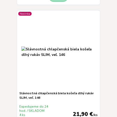
Novinka
Slávnostná chlapčenská biela košeľa dlhý rukáv
SLIM, veľ. 146
Expedujeme do 24
hod. / SKLADOM
21,90 €
4 ks
/
ks