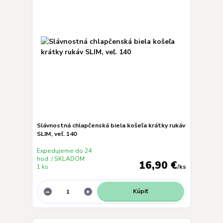
Slávnostná chlapčenská biela košeľa krátky rukáv
SLIM, veľ. 140
Expedujeme do 24
hod. / SKLADOM
16,90 €
1 ks
/
ks
Kúpiť