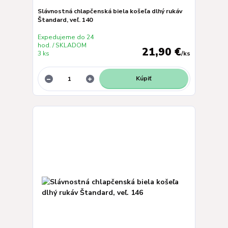
Slávnostná chlapčenská biela košeľa dlhý rukáv
Štandard, veľ. 140
Expedujeme do 24
hod. / SKLADOM
21,90 €
3 ks
/
ks
Kúpiť