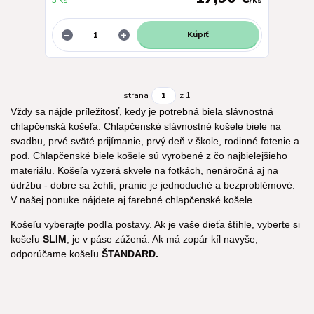
3 ks
/
ks
Kúpiť
strana
z 1
Vždy sa nájde príležitosť, kedy je potrebná biela slávnostná
chlapčenská košeľa. Chlapčenské slávnostné košele biele na
svadbu, prvé sväté prijímanie, prvý deň v škole, rodinné fotenie a
pod. Chlapčenské biele košele sú vyrobené z čo najbielejšieho
materiálu. Košeľa vyzerá skvele na fotkách, nenáročná aj na
údržbu - dobre sa žehlí, pranie je jednoduché a bezproblémové.
V našej ponuke nájdete aj farebné chlapčenské košele.
Košeľu vyberajte
podľa postavy. Ak je vaše dieťa štíhle, vyberte si
košeľu
SLIM
, je v páse zúžená.
Ak má zopár kíl navyše,
odporúčame košeľu
ŠTANDARD.