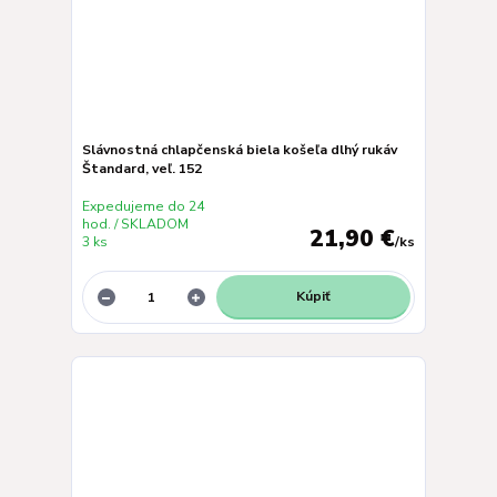
Slávnostná chlapčenská biela košeľa dlhý rukáv
Štandard, veľ. 152
Expedujeme do 24
hod. / SKLADOM
21,90 €
3 ks
/
ks
Kúpiť