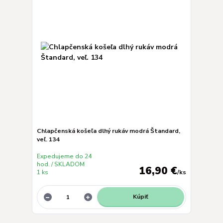
Chlapčenská košeľa dlhý rukáv modrá Štandard,
veľ. 134
Expedujeme do 24
hod. / SKLADOM
16,90 €
1 ks
/
ks
Kúpiť