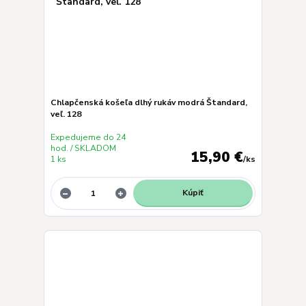
Chlapčenská košeľa dlhý rukáv modrá Štandard,
veľ. 128
Expedujeme do 24
hod. / SKLADOM
15,90 €
1 ks
/
ks
Kúpiť