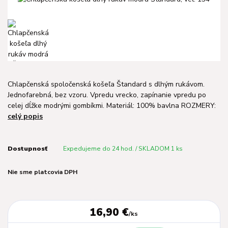
Chlapčenská spoločenská košeľa Štandard s dlhým rukávom.
Jednofarebná, bez vzoru. Vpredu vrecko, zapínanie vpredu po
celej dĺžke modrými gombíkmi. Materiál: 100% bavlna ROZMERY:
celý popis
Dostupnosť
Expedujeme do 24 hod. / SKLADOM 1 ks
Nie sme platcovia DPH
16,90 €
/
ks