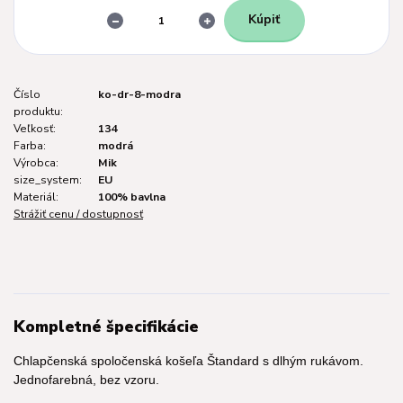
Kúpiť
Číslo
ko-dr-8-modra
produktu:
Veľkosť:
134
Farba:
modrá
Výrobca:
Mik
size_system:
EU
Materiál:
100% bavlna
Strážiť cenu / dostupnosť
Kompletné špecifikácie
Chlapčenská spoločenská košeľa Štandard s dlhým rukávom.
Jednofarebná, bez vzoru.