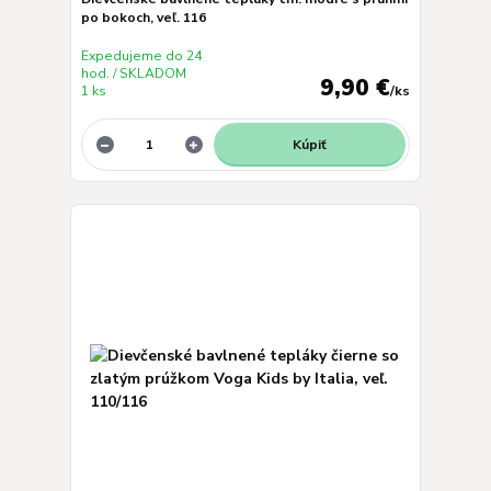
po bokoch, veľ. 116
Expedujeme do 24
hod. / SKLADOM
9,90 €
1 ks
/
ks
Kúpiť