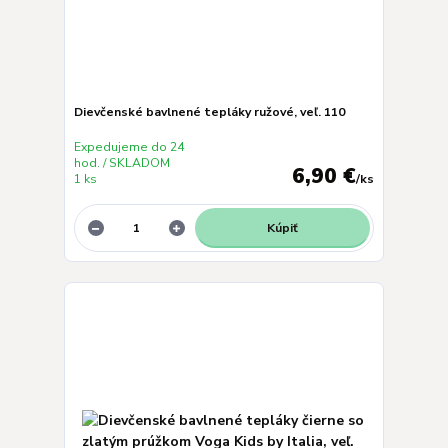
Dievčenské bavlnené tepláky ružové, veľ. 110
Expedujeme do 24
hod. / SKLADOM
6,90 €
1 ks
/
ks
Kúpiť