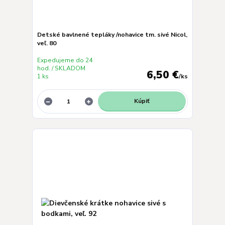
Detské bavlnené tepláky /nohavice tm. sivé Nicol,
veľ. 80
Expedujeme do 24
hod. / SKLADOM
6,50 €
1 ks
/
ks
Kúpiť