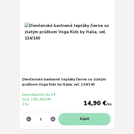
Dievčenské bavlnené tepláky čierne so zlatým
prúžkom Voga Kids by Italia, veľ. 134/140
Expedujeme do 24
hod. / SKLADOM
14,90 €
2 ks
/
ks
Kúpiť