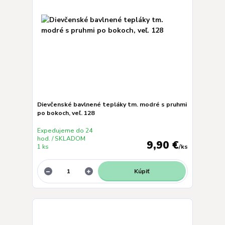
Dievčenské bavlnené tepláky tm. modré s pruhmi
po bokoch, veľ. 128
Expedujeme do 24
hod. / SKLADOM
9,90 €
1 ks
/
ks
Kúpiť