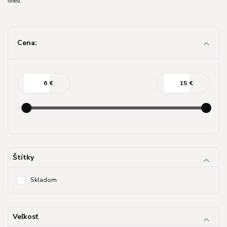
hneď.
Cena:
€
€
Štítky
Skladom
Veľkosť