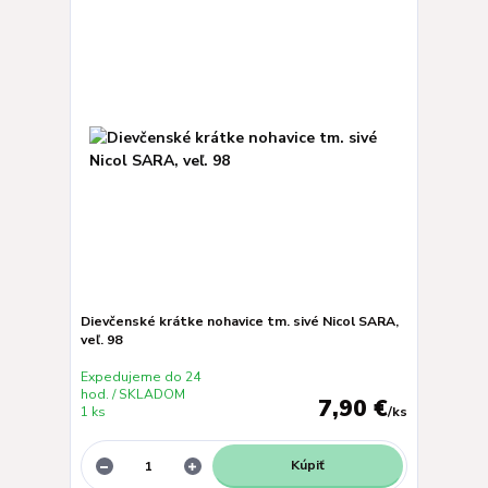
Dievčenské krátke nohavice tm. sivé Nicol SARA,
veľ. 98
Expedujeme do 24
hod. / SKLADOM
7,90 €
1 ks
/
ks
Kúpiť