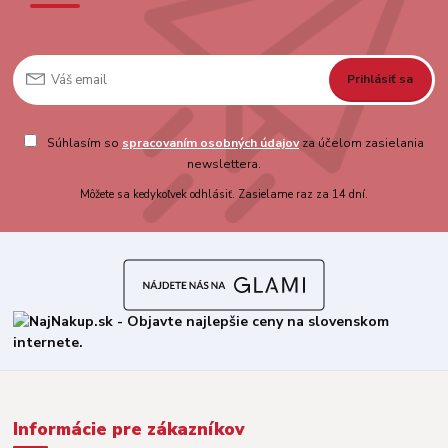
Prihlásiť sa
Súhlasím so
spracovaním osobných údajov
za účelom zasielania
newslettera.
Môžete sa kedykoľvek odhlásiť. Zasielame raz za 14 dní.
Informácie pre zákazníkov