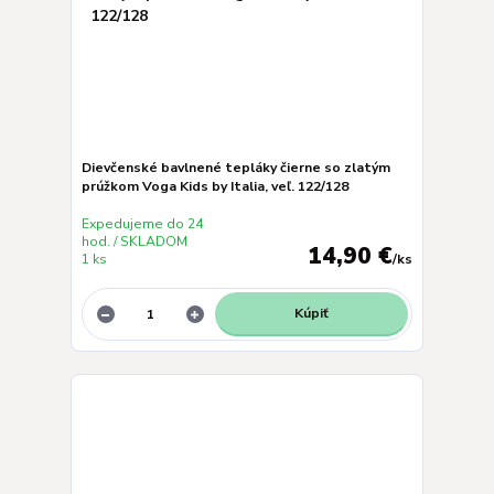
Dievčenské bavlnené tepláky čierne so zlatým
prúžkom Voga Kids by Italia, veľ. 122/128
Expedujeme do 24
hod. / SKLADOM
14,90 €
1 ks
/
ks
Kúpiť