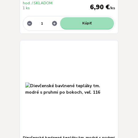
hod. / SKLADOM
6,90 €
1 ks
/
ks
Kúpiť
Dievčenské bavlnené tepláky tm. modré s pruhmi