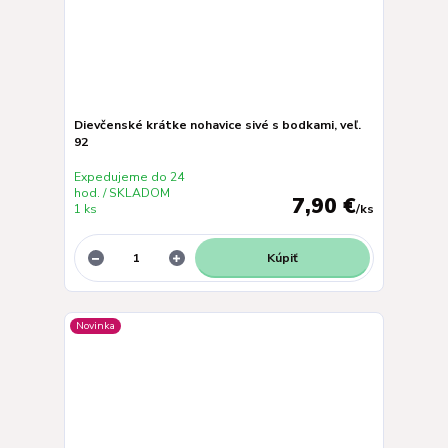
Dievčenské krátke nohavice sivé s bodkami, veľ.
92
Expedujeme do 24
hod. / SKLADOM
7,90 €
1 ks
/
ks
Kúpiť
Novinka