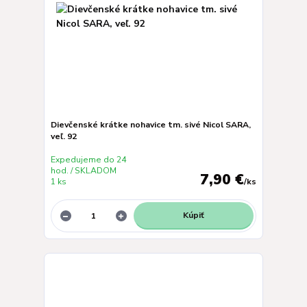
Dievčenské krátke nohavice tm. sivé Nicol SARA,
veľ. 92
Expedujeme do 24
hod. / SKLADOM
7,90 €
1 ks
/
ks
Kúpiť