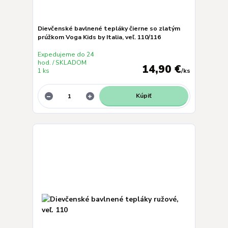
Dievčenské bavlnené tepláky čierne so zlatým
prúžkom Voga Kids by Italia, veľ. 110/116
Expedujeme do 24
hod. / SKLADOM
14,90 €
1 ks
/
ks
Kúpiť