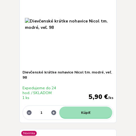
Dievčenské krátke nohavice Nicol tm. modré, veľ.
98
Expedujeme do 24
hod. / SKLADOM
5,90 €
1 ks
/
ks
Kúpiť
Novinka