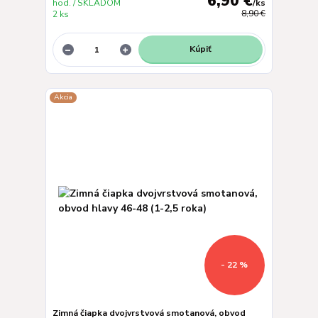
6,90 €
hod. / SKLADOM
/
ks
2 ks
8,90 €
Kúpiť
Akcia
- 22 %
Zimná čiapka dvojvrstvová smotanová, obvod