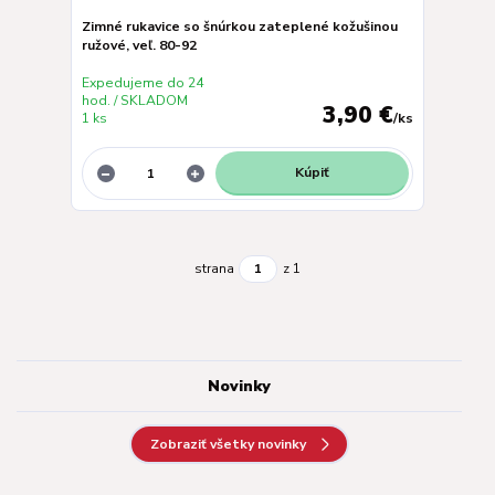
Zimné rukavice so šnúrkou zateplené kožušinou
ružové, veľ. 80-92
Expedujeme do 24
hod. / SKLADOM
3,90 €
1 ks
/
ks
Kúpiť
strana
z 1
Novinky
Zobraziť všetky novinky