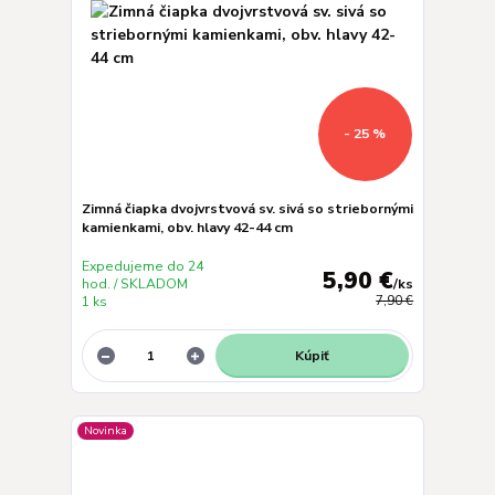
- 25 %
Zimná čiapka dvojvrstvová sv. sivá so striebornými
kamienkami, obv. hlavy 42-44 cm
Expedujeme do 24
5,90 €
hod. / SKLADOM
/
ks
1 ks
7,90 €
Kúpiť
Novinka