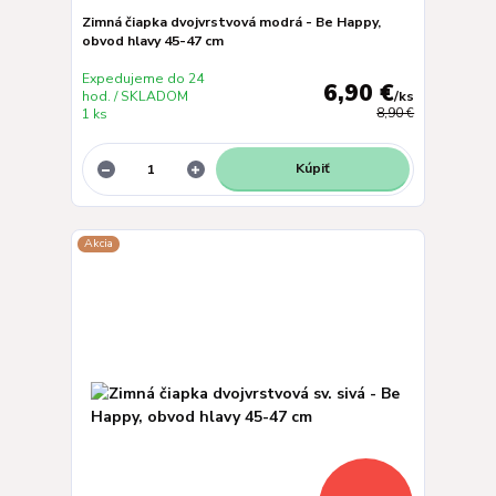
Zimná čiapka dvojvrstvová modrá - Be Happy,
obvod hlavy 45-47 cm
Expedujeme do 24
6,90 €
hod. / SKLADOM
/
ks
1 ks
8,90 €
Kúpiť
Akcia