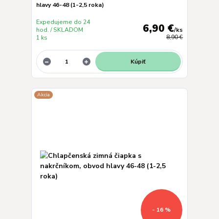
hlavy 46-48 (1-2,5 roka)
Expedujeme do 24
6,90 €
hod. / SKLADOM
/
ks
1 ks
8,90 €
Kúpiť
Akcia
- 16 %