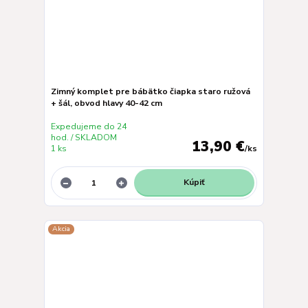
Zimný komplet pre bábätko čiapka staro ružová
+ šál, obvod hlavy 40-42 cm
Expedujeme do 24
hod. / SKLADOM
13,90 €
1 ks
/
ks
Kúpiť
Akcia