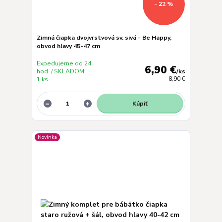
- 22 %
Zimná čiapka dvojvrstvová sv. sivá - Be Happy,
obvod hlavy 45-47 cm
Expedujeme do 24
6,90 €
hod. / SKLADOM
/
ks
1 ks
8,90 €
Kúpiť
Novinka