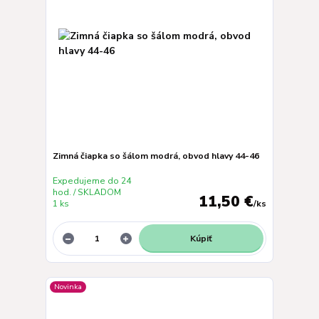
Zimná čiapka so šálom modrá, obvod hlavy 44-46
Expedujeme do 24
hod. / SKLADOM
11,50 €
1 ks
/
ks
Kúpiť
Novinka