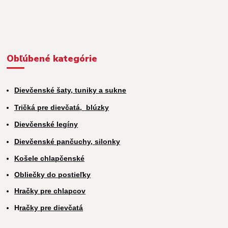
Obľúbené kategórie
Dievčenské šaty, tuniky a sukne
Tričká pre dievčatá,
blúzky
Dievčenské legíny
Dievčenské pančuchy, silonky
Košele chlapčenské
Obliečky do postieľky
Hračky pre chlapcov
H
račky pre dievčatá