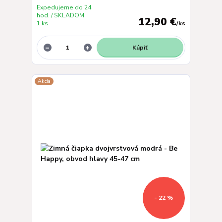
Expedujeme do 24
hod. / SKLADOM
12,90 €
1 ks
/
ks
Kúpiť
Akcia
- 22 %