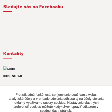
Sledujte nás na Facebooku
Kontakty
KIDS-NOEMI
Dávid alebo Martina
TEL. +421 903 920 831
Pre základnú funkčnosť, spríjemnenie používania webu,
(Po-Pia, 8-16 hod.)
analytické účely a v prípade udelenia súhlasu aj na účely cielenia
reklamy využívame súbory cookies. Nastavenie vlastných
kidsnoemi.shop@gmail.com
preferencií cookies môžete kedykoľvek upraviť odkazom v
spodnej časti stránok.