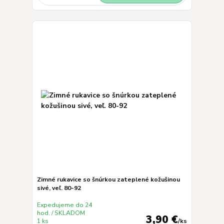
Zimné rukavice so šnúrkou zateplené kožušinou
sivé, veľ. 80-92
Expedujeme do 24
hod. / SKLADOM
3,90 €
1 ks
/
ks