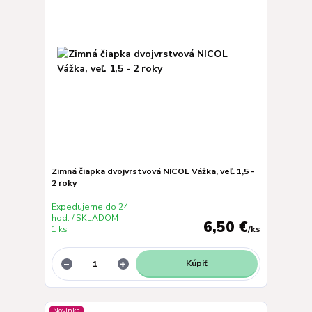
Zimná čiapka dvojvrstvová NICOL Vážka, veľ. 1,5 -
2 roky
Expedujeme do 24
hod. / SKLADOM
6,50 €
1 ks
/
ks
Kúpiť
Novinka