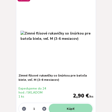
Zimné flísové rukavičky so šnúrkou pre batoľa
biele, veľ. M (3-6 mesiacov)
Expedujeme do 24
hod. / SKLADOM
2,90 €
1 ks
/
ks
Kúpiť