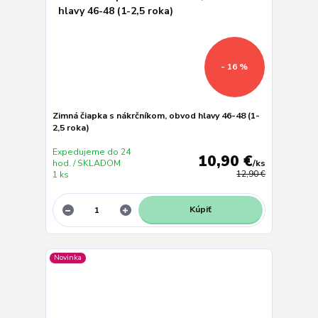
- 16 %
Zimná čiapka s nákrčníkom, obvod hlavy 46-48 (1-
2,5 roka)
Expedujeme do 24
10,90 €
hod. / SKLADOM
/
ks
1 ks
12,90 €
Kúpiť
Novinka