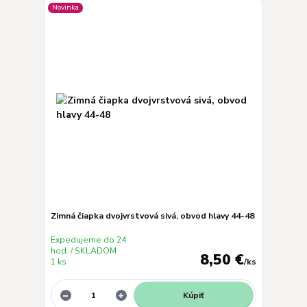
Novinka
Zimná čiapka dvojvrstvová sivá, obvod hlavy 44-48
Expedujeme do 24
hod. / SKLADOM
8,50 €
1 ks
/
ks
Kúpiť