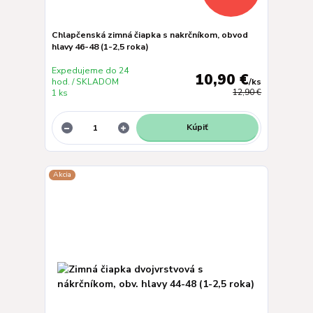
Chlapčenská zimná čiapka s nakrčníkom, obvod
hlavy 46-48 (1-2,5 roka)
Expedujeme do 24
10,90 €
hod. / SKLADOM
/
ks
1 ks
12,90 €
Kúpiť
Akcia