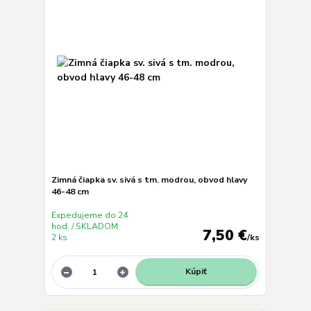
Zimná čiapka sv. sivá s tm. modrou, obvod hlavy
46-48 cm
Expedujeme do 24
hod. / SKLADOM
7,50 €
2 ks
/
ks
Kúpiť