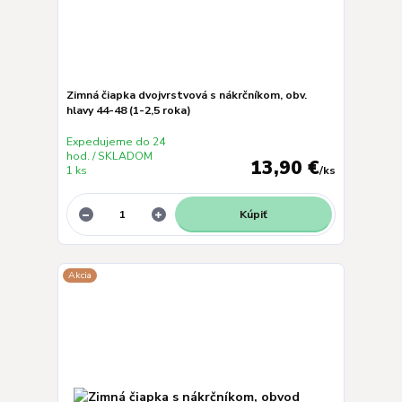
Zimná čiapka dvojvrstvová s nákrčníkom, obv.
hlavy 44-48 (1-2,5 roka)
Expedujeme do 24
hod. / SKLADOM
13,90 €
1 ks
/
ks
Kúpiť
Akcia