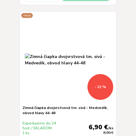
Akcia
- 22 %
Zimná čiapka dvojvrstvová tm. sivá - Medvedík,
obvod hlavy 44-48
Expedujeme do 24
6,90 €
hod. / SKLADOM
/
ks
1 ks
8,90 €