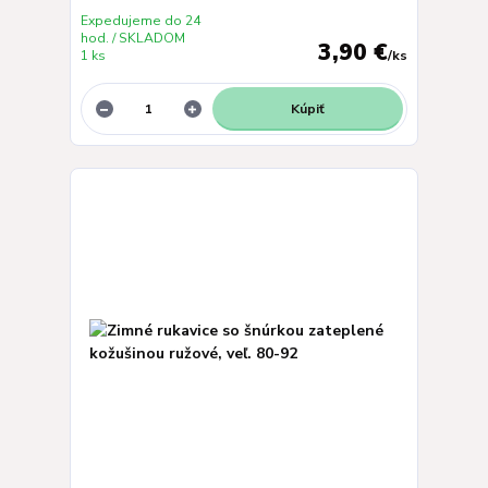
Expedujeme do 24
hod. / SKLADOM
3,90 €
1 ks
/
ks
Kúpiť