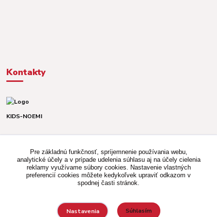
Kontakty
KIDS-NOEMI
Dávid alebo Martina
TEL. +421 903 920 831
Pre základnú funkčnosť, spríjemnenie používania webu,
(Po-Pia, 8-16 hod.)
analytické účely a v prípade udelenia súhlasu aj na účely cielenia
reklamy využívame súbory cookies. Nastavenie vlastných
kidsnoemi.shop@gmail.com
preferencií cookies môžete kedykoľvek upraviť odkazom v
spodnej časti stránok.
Súhlasím
Nastavenia