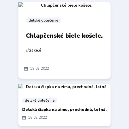
detské oblečenie
Chlapčenské biele košele.
čítať celé
18
03
2022
detské oblečenie
Detská čiapka na zimu, prechodná, letná.
18
03
2022