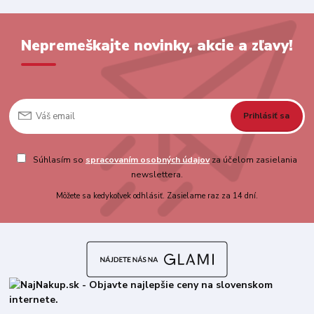
Nepremeškajte novinky, akcie a zľavy!
Prihlásiť sa
Súhlasím so
spracovaním osobných údajov
za účelom zasielania
newslettera.
Môžete sa kedykoľvek odhlásiť. Zasielame raz za 14 dní.