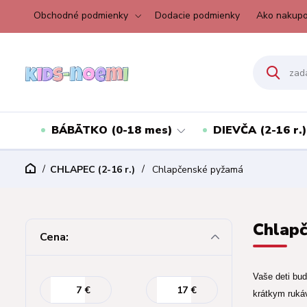
Obchodné podmienky
Dodacie podmienky
Ako nakupo
BÁBÄTKO (0-18 mes)
DIEVČA (2-16 r.)
CHLAPEC (2-16 r.)
Chlapčenské pyžamá
Chlapč
Cena:
Vaše deti bu
€
€
krátkym ruká