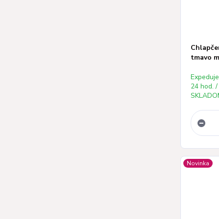
Chlapče
tmavo mo
Expeduj
24 hod. /
SKLADOM
Novinka