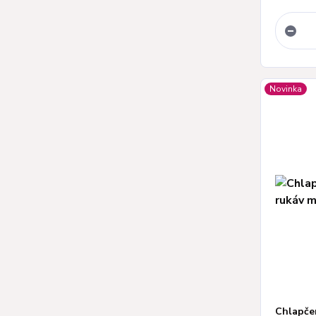
Novinka
Chlapče