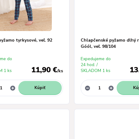
yžamo tyrkysové, veľ. 92
Chlapčenské pyžamo dlhý ru
Góól, veľ. 98/104
eme do
Expedujeme do
24 hod. /
11,90 €
13
 1 ks
SKLADOM 1 ks
/
ks
Kúpiť
Kú