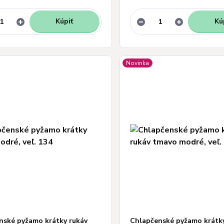
Kúpiť
Kú
Novinka
nské pyžamo krátky rukáv
Chlapčenské pyžamo krátky