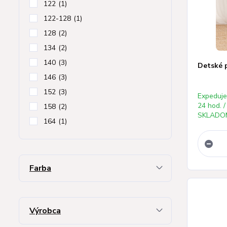
122
(1)
122-128
(1)
128
(2)
134
(2)
140
(3)
Detské p
146
(3)
152
(3)
Expeduj
24 hod. /
158
(2)
SKLADOM
164
(1)
Farba
Výrobca