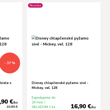
Novinka
- 37 %
biele s
Disney chlapčenské pyžamo sivé -
Mickey, veľ. 128
Expedujeme do
,90 €
24 hod. /
/
ks
16,90 €
10,90 €
SKLADOM 1 ks
/
ks