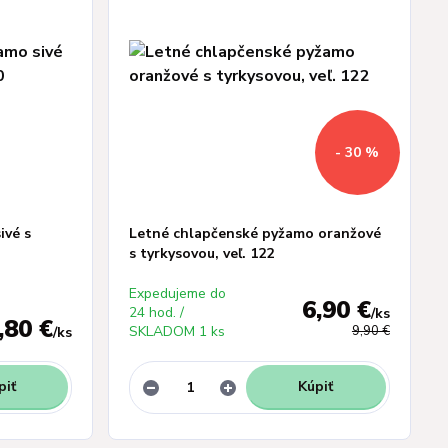
- 30 %
ivé s
Letné chlapčenské pyžamo oranžové
s tyrkysovou, veľ. 122
Expedujeme do
6,90 €
24 hod. /
/
ks
,80 €
SKLADOM 1 ks
9,90 €
/
ks
piť
Kúpiť