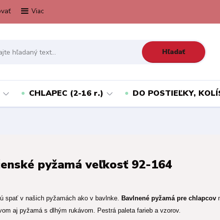
vať
Viac
Hľadať
CHLAPEC (2-16 r.)
DO POSTIEĽKY, KOLÍ
enské pyžamá veľkosť 92-164
dú spať v našich pyžamách ako v bavlnke.
Bavlnené pyžamá pre chlapcov
vom aj pyžamá s dlhým rukávom. Pestrá paleta farieb a vzorov.