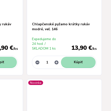
 rukáv
Chlapčenské pyžamo krátky rukáv
modré, veľ. 146
Expedujeme do
24 hod. /
,90 €
13,90 €
SKLADOM 1 ks
/
ks
/
ks
piť
Kúpiť
Novinka