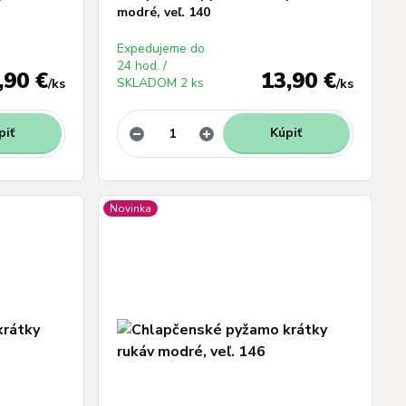
modré, veľ. 140
Expedujeme do
24 hod. /
,90 €
13,90 €
SKLADOM 2 ks
/
ks
/
ks
piť
Kúpiť
Novinka