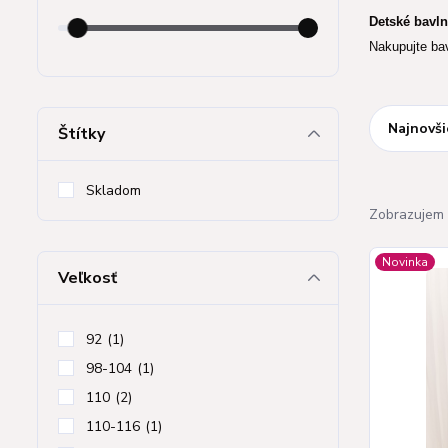
Detské bavl
Nakupujte ba
Najnovši
Štítky
Skladom
Zobrazujem 
Novinka
Veľkosť
92
(1)
98-104
(1)
110
(2)
110-116
(1)