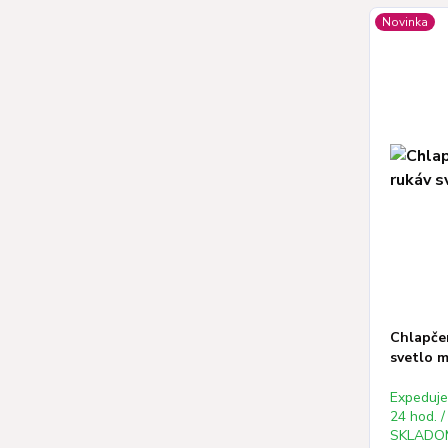
Novinka
Chlapče
svetlo m
Expeduj
24 hod. /
SKLADOM