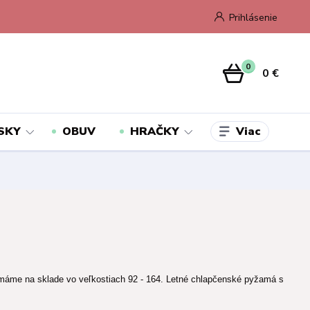
Prihlásenie
0
0 €
Viac
SKY
OBUV
HRAČKY
máme na sklade vo veľkostiach 92 - 164. Letné chlapčenské pyžamá s