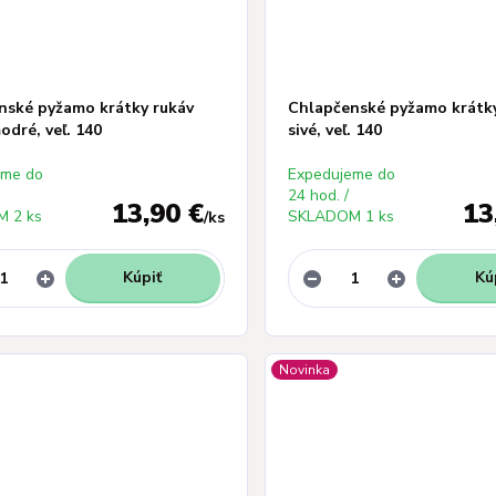
nské pyžamo krátky rukáv
Chlapčenské pyžamo krátky
dré, veľ. 140
sivé, veľ. 140
eme do
Expedujeme do
24 hod. /
13,90 €
13
 2 ks
SKLADOM 1 ks
/
ks
Kúpiť
Kú
Novinka