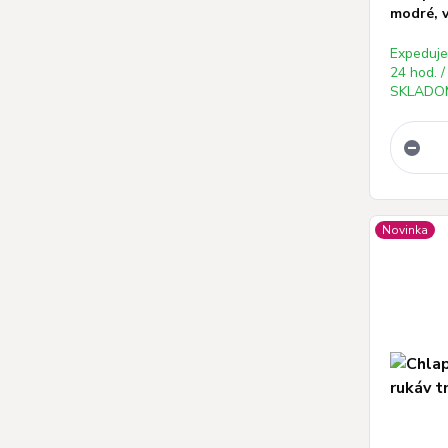
modré, v
Expeduj
24 hod. /
SKLADOM
Novinka