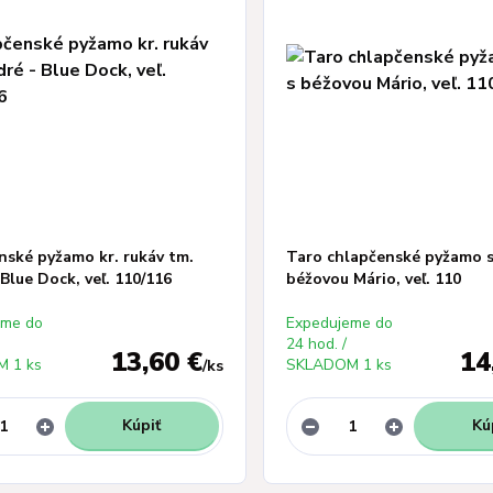
nské pyžamo kr. rukáv tm.
Taro chlapčenské pyžamo s
Blue Dock, veľ. 110/116
béžovou Mário, veľ. 110
eme do
Expedujeme do
24 hod. /
13,60 €
14
 1 ks
SKLADOM 1 ks
/
ks
Kúpiť
Kú