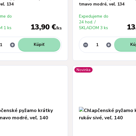
eľ. 134
tmavo modré, veľ. 134
eme do
Expedujeme do
24 hod. /
13,90 €
13
 1 ks
SKLADOM 3 ks
/
ks
Kúpiť
Kú
Novinka