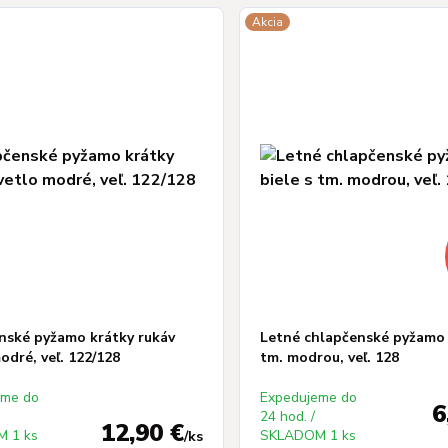
Akcia
nské pyžamo krátky rukáv
Letné chlapčenské pyžamo 
odré, veľ. 122/128
tm. modrou, veľ. 128
eme do
Expedujeme do
6
24 hod. /
12,90 €
 1 ks
SKLADOM 1 ks
/
ks