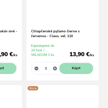
káv sivé -
Chlapčenské pyžamo čierne s
červenou - Claus, veľ. 110
Expedujeme do
24 hod. /
,90 €
13,90 €
SKLADOM 1 ks
/
ks
/
ks
piť
Kúpiť
Akcia