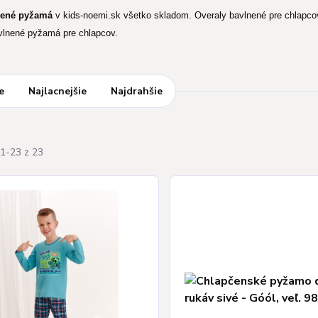
nené pyžamá
v kids-noemi.sk všetko skladom. Overaly bavlnené pre chlapcov
vlnené pyžamá pre chlapcov.
e
Najlacnejšie
Najdrahšie
1-23 z 23