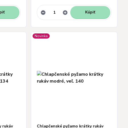
piť
Kúpiť
Novinka
 rukáv
Chlapčenské pyžamo krátky rukáv