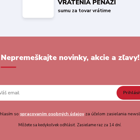
VRÁTENIA PEŇAZÍ
sumu za tovar vrátime
Nepremeškajte novinky, akcie a zľavy!
Prihlási
hlasím so
spracovaním osobných údajov
za účelom zasielania newsl
Môžete sa kedykoľvek odhlásiť. Zasielame raz za 14 dní.