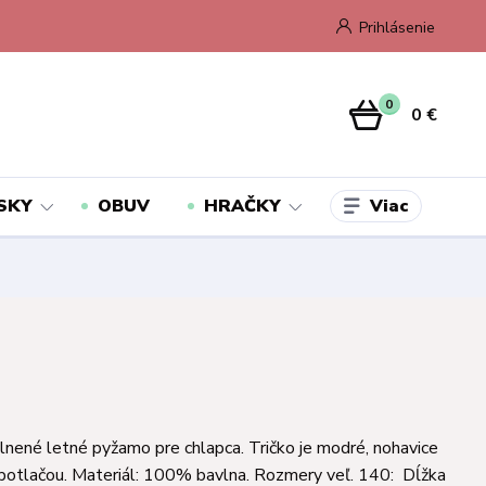
Prihlásenie
0
0 €
Viac
SKY
OBUV
HRAČKY
nené letné pyžamo pre chlapca. Tričko je modré, nohavice
 potlačou. Materiál: 100% bavlna. Rozmery veľ. 140: Dĺžka