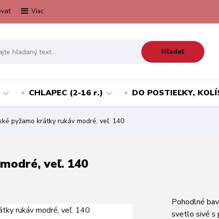
vať
Viac
Hľadať
CHLAPEC (2-16 r.)
DO POSTIEĽKY, KOLÍ
ké pyžamo krátky rukáv modré, veľ. 140
modré, veľ. 140
Pohodlné bavl
svetlo sivé s