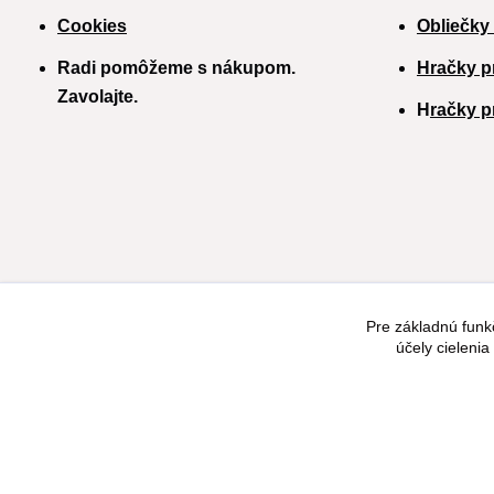
Cookies
Obliečky
Radi pomôžeme s nákupom.
Hračky p
Zavolajte.
H
račky p
Pre základnú funk
účely cieleni