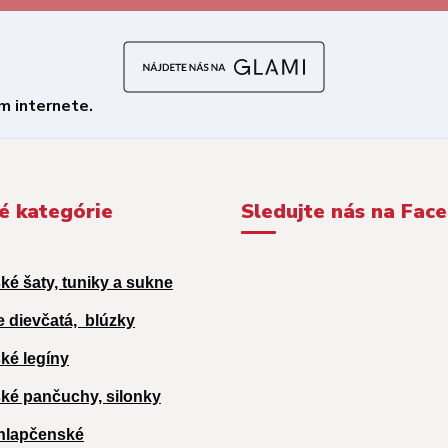
é kategórie
Sledujte nás na Fac
ké šaty, tuniky a sukne
e dievčatá,
blúzky
ké legíny
ké pančuchy, silonky
hlapčenské