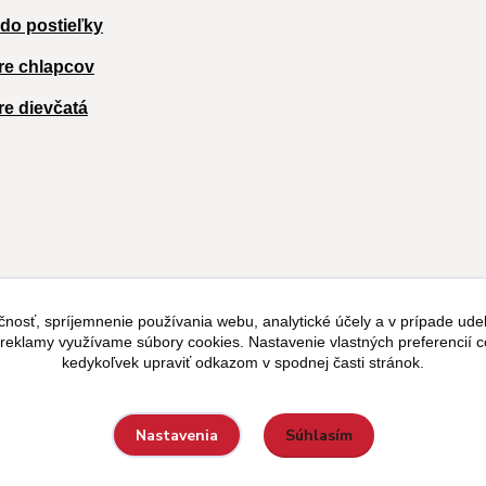
 do postieľky
re chlapcov
re dievčatá
čnosť, spríjemnenie používania webu, analytické účely a v prípade udel
a reklamy využívame súbory cookies. Nastavenie vlastných preferencií 
kedykoľvek upraviť odkazom v spodnej časti stránok.
Súhlasím
Nastavenia