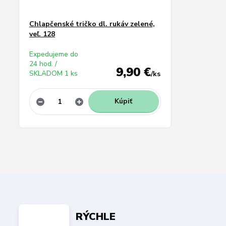
Chlapčenské tričko dl. rukáv zelené,
veľ. 128
Expedujeme do
24 hod. /
9,90 €
SKLADOM 1 ks
/
ks
Kúpiť
RÝCHLE