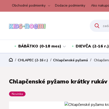
Obchodné podmienky
Dodacie podmienky
Ako nakupo
BÁBÄTKO (0-18 mes)
DIEVČA (2-16 r.)
CHLAPEC (2-16 r.)
Chlapčenské pyžamá
Chlapčens
Chlapčenské pyžamo krátky rukáv 
Novinka