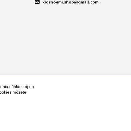
kidsnoemi.shop@gmail.com
enia súhlasu aj na
cookies môžete
Vytvorené na
Eshop-rychlo.sk