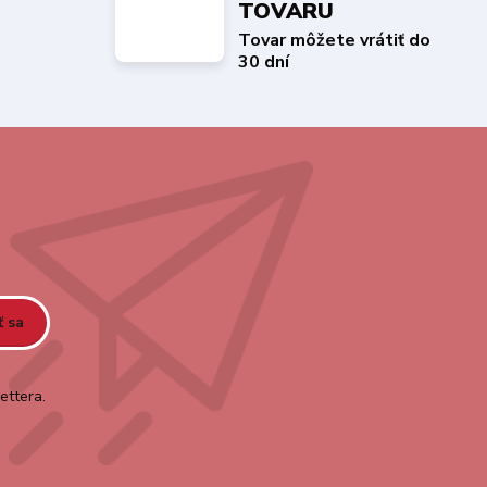
TOVARU
Tovar môžete vrátiť do
30 dní
ť sa
ettera.