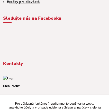
H
račky pre dievčatá
Sledujte nás na Facebooku
Kontakty
KIDS-NOEMI
Dávid alebo Martina
TEL. +421 903 920 831
Pre základnú funkčnosť, spríjemnenie používania webu,
(Po-Pia, 8-16 hod.)
analytické účely a v prípade udelenia súhlasu aj na účely cielenia