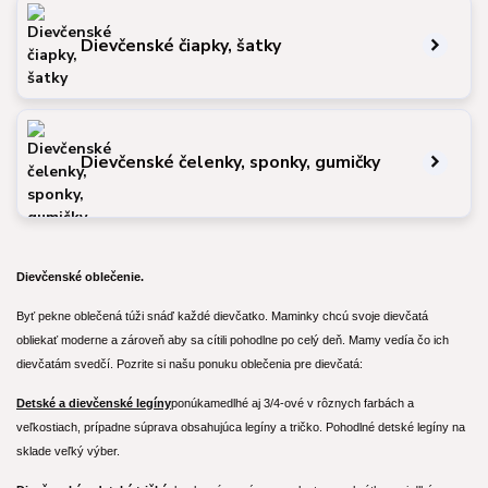
Dievčenské čiapky, šatky
Dievčenské čelenky, sponky, gumičky
Dievčenské oblečenie.
Byť pekne oblečená túži snáď každé dievčatko. Maminky chcú svoje dievčatá
obliekať moderne a zároveň aby sa cítili pohodlne po celý deň. Mamy vedía čo ich
dievčatám svedčí. Pozrite si našu ponuku oblečenia pre dievčatá:
Detské a dievčenské legíny
ponúkame
dlhé aj 3/4-ové v rôznych farbách a
veľkostiach, prípadne súprava obsahujúca legíny a tričko. Pohodlné detské legíny na
sklade veľký výber.