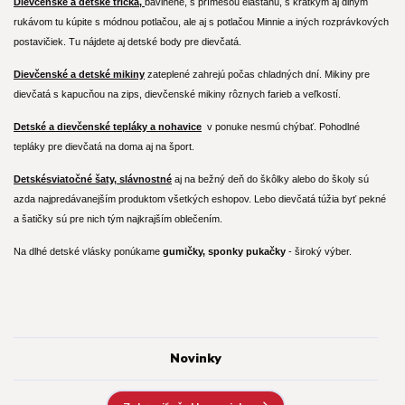
Dievčenské a detské tričká,
bavlnené, s prímesou elastanu, s krátkym aj dlhým
rukávom tu kúpite s módnou potlačou, ale aj s potlačou Minnie a iných rozprávkových
postavičiek. Tu nájdete aj detské body pre dievčatá.
Dievčenské a detské mikiny
zateplené zahrejú počas chladných dní. Mikiny pre
dievčatá s kapucňou na zips, dievčenské mikiny rôznych farieb a veľkostí.
Detské a dievčenské tepláky a nohavice
v ponuke nesmú chýbať. Pohodlné
tepláky pre dievčatá na doma aj na šport.
Detské
sviatočné
šaty, slávnostné
aj na bežný deň do škôlky alebo do školy sú
azda najpredávanejším produktom všetkých eshopov. Lebo dievčatá túžia byť pekné
a šatičky sú pre nich tým najkrajším oblečením.
Na dlhé detské vlásky ponúkame
gumičky, sponky pukačky
- široký výber.
Novinky