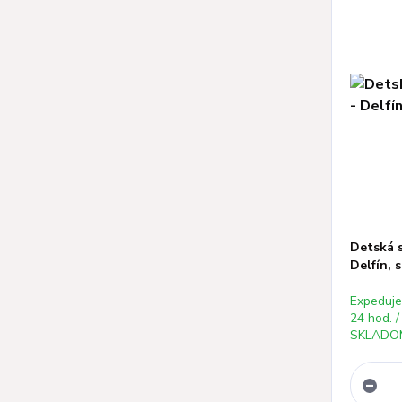
Detská 
Delfín, 
Expeduj
24 hod. /
SKLADOM