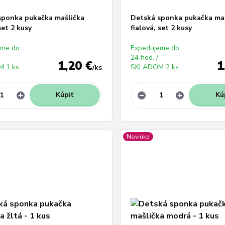
sponka pukačka mašlička
Detská sponka pukačka ma
set 2 kusy
fialová, set 2 kusy
eme do
Expedujeme do
24 hod. /
1,20 €
1
 1 ks
SKLADOM 2 ks
/
ks
Kúpiť
Kú
Novinka