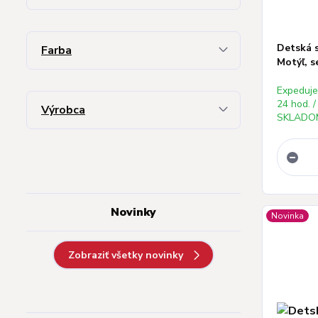
Detská 
Farba
Motýľ, s
Expeduj
24 hod. /
Výrobca
SKLADOM
Novinky
Novinka
Zobraziť všetky novinky