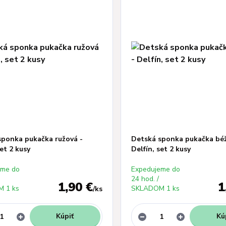
sponka pukačka ružová -
Detská sponka pukačka béž
set 2 kusy
Delfín, set 2 kusy
eme do
Expedujeme do
24 hod. /
1,90 €
1
 1 ks
SKLADOM 1 ks
/
ks
Kúpiť
Kú