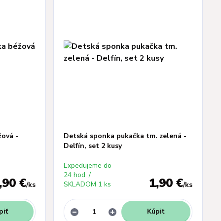
ová -
Detská sponka pukačka tm. zelená -
Delfín, set 2 kusy
Expedujeme do
24 hod. /
,90 €
1,90 €
SKLADOM 1 ks
/
ks
/
ks
piť
Kúpiť