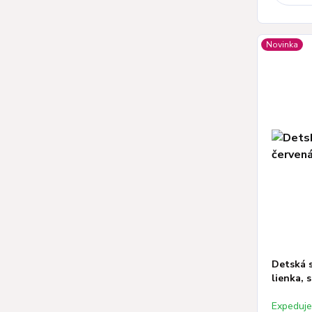
Novinka
Detská 
lienka, 
Expeduj