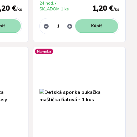
24 hod. /
,20 €
1,20 €
SKLADOM 1 ks
/
ks
/
ks
piť
Kúpiť
Novinka