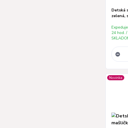
Detská 
zelená, 
Expeduj
24 hod. /
SKLADOM
Novinka