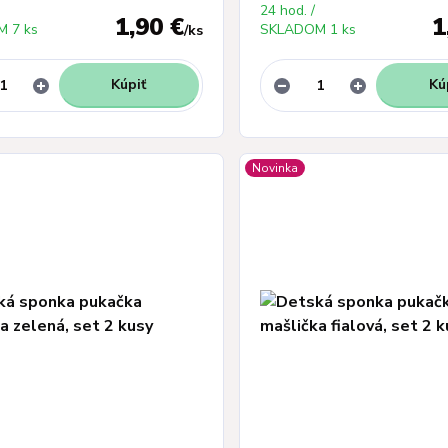
24 hod. /
1,90 €
1
 7 ks
SKLADOM 1 ks
/
ks
Kúpiť
Kú
Novinka