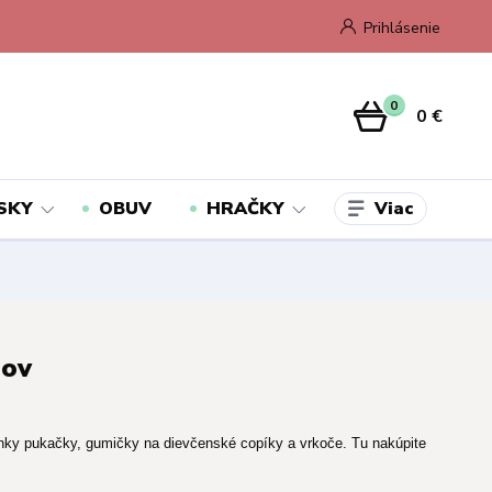
Prihlásenie
0
0 €
Viac
SKY
OBUV
HRAČKY
sov
nky pukačky, gumičky na dievčenské copíky a vrkoče. Tu nakúpite