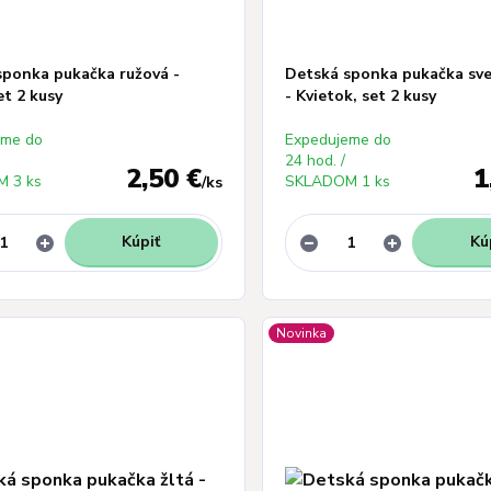
sponka pukačka ružová -
Detská sponka pukačka sve
et 2 kusy
- Kvietok, set 2 kusy
eme do
Expedujeme do
24 hod. /
2,50 €
1
 3 ks
SKLADOM 1 ks
/
ks
Kúpiť
Kú
Novinka