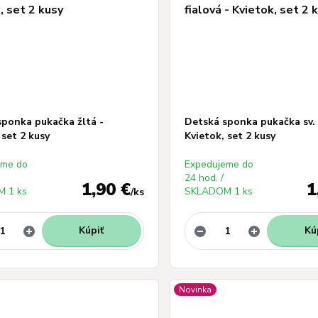
sponka pukačka žltá -
Detská sponka pukačka sv. 
 set 2 kusy
Kvietok, set 2 kusy
eme do
Expedujeme do
24 hod. /
1,90 €
1
 1 ks
SKLADOM 1 ks
/
ks
Kúpiť
Kú
Novinka