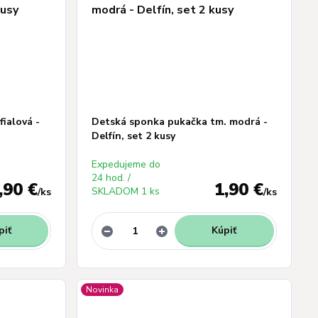
fialová -
Detská sponka pukačka tm. modrá -
Delfín, set 2 kusy
Expedujeme do
24 hod. /
,90 €
1,90 €
SKLADOM 1 ks
/
ks
/
ks
piť
Kúpiť
Novinka