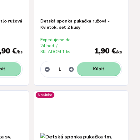
tlo ružová
Detská sponka pukačka ružová -
Kvietok, set 2 kusy
Expedujeme do
24 hod. /
,90 €
1,90 €
SKLADOM 1 ks
/
ks
/
ks
piť
Kúpiť
Novinka