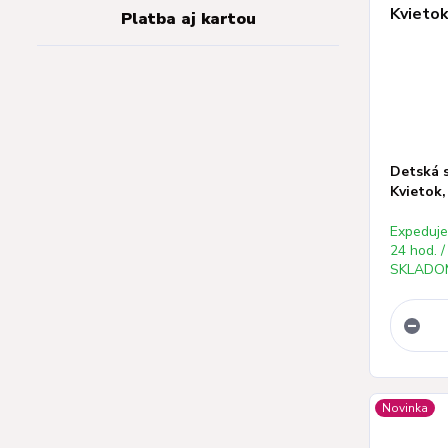
Platba aj kartou
Detská 
Kvietok,
Expeduj
24 hod. /
SKLADOM
Novinka