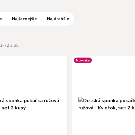
e
Najlacnejšie
Najdrahšie
1-72 z 85
Novinka