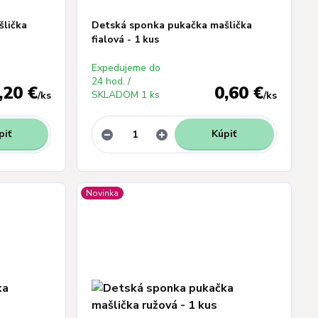
šlička
Detská sponka pukačka mašlička
fialová - 1 kus
Expedujeme do
24 hod. /
,20 €
0,60 €
SKLADOM 1 ks
/
ks
/
ks
piť
Kúpiť
Novinka