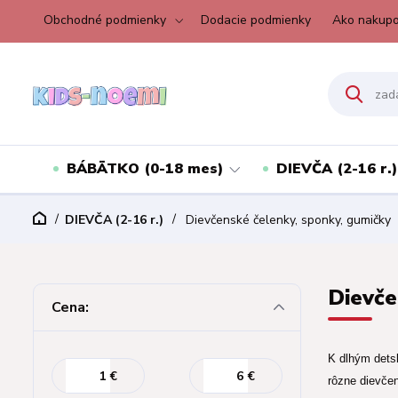
Obchodné podmienky
Dodacie podmienky
Ako nakupo
BÁBÄTKO (0-18 mes)
DIEVČA (2-16 r.)
DIEVČA (2-16 r.)
Dievčenské čelenky, sponky, gumičky
Dievče
Cena:
K dlhým dets
€
€
rôzne dievčen