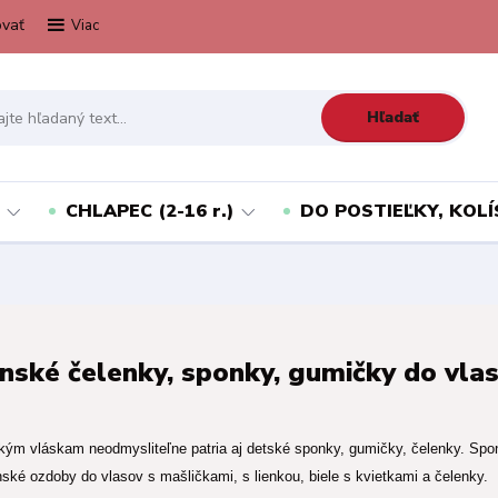
vať
Viac
Hľadať
CHLAPEC (2-16 r.)
DO POSTIEĽKY, KOLÍ
nské čelenky, sponky, gumičky do vla
kým vláskam neodmysliteľne patria aj detské sponky, gumičky, čelenky. Spo
ské ozdoby do vlasov s mašličkami, s lienkou, biele s kvietkami a čelenky.