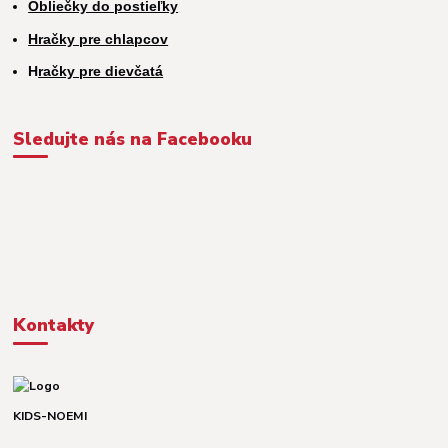
Obliečky do postieľky
Hračky pre chlapcov
H
račky pre dievčatá
Sledujte nás na Facebooku
Kontakty
KIDS-NOEMI