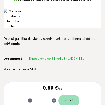
Detská gumička do vlasov stredná veľkosť, zdobená jahôdkou.
celý popis
Dostupnosť
Expedujeme do 24 hod. / SKLADOM 1 ks
Nie sme platcovia DPH
0,80 €
/
ks
Kúpiť