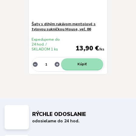
Šaty s dlhým rukávom mentolové s
tylovou sukničkou Mouse, veľ. 86
Expedujeme do
24 hod. /
13,90 €
SKLADOM 1 ks
/
ks
Kúpiť
RÝCHLE ODOSLANIE
odosielame do 24 hod.