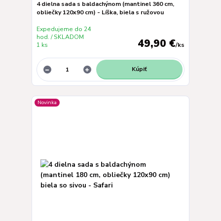
4 dielna sada s baldachýnom (mantinel 360 cm,
obliečky 120x90 cm) - Líška, biela s ružovou
Expedujeme do 24
hod. / SKLADOM
49,90 €
1 ks
/
ks
Kúpiť
Novinka