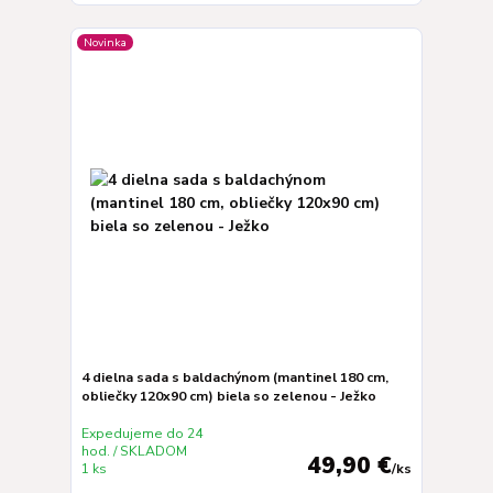
Novinka
4 dielna sada s baldachýnom (mantinel 180 cm,
obliečky 120x90 cm) biela so zelenou - Ježko
Expedujeme do 24
hod. / SKLADOM
49,90 €
1 ks
/
ks