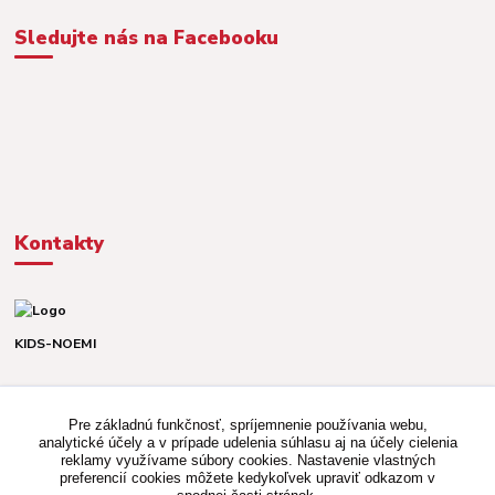
Sledujte nás na Facebooku
Kontakty
KIDS-NOEMI
Dávid alebo Martina
TEL. +421 903 920 831
Pre základnú funkčnosť, spríjemnenie používania webu,
(Po-Pia, 8-16 hod.)
analytické účely a v prípade udelenia súhlasu aj na účely cielenia
reklamy využívame súbory cookies. Nastavenie vlastných
kidsnoemi.shop@gmail.com
preferencií cookies môžete kedykoľvek upraviť odkazom v