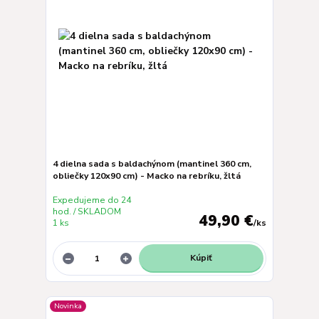
4 dielna sada s baldachýnom (mantinel 360 cm,
obliečky 120x90 cm) - Macko na rebríku, žltá
Expedujeme do 24
hod. / SKLADOM
49,90 €
1 ks
/
ks
Kúpiť
Novinka