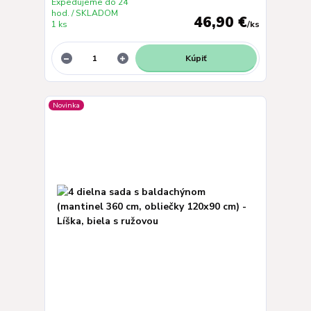
Expedujeme do 24
hod. / SKLADOM
46,90 €
1 ks
/
ks
Kúpiť
Novinka