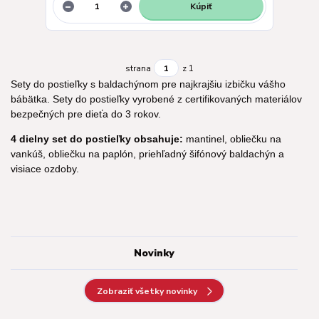
Kúpiť
strana
z 1
Sety do postieľky s baldachýnom pre najkrajšiu izbičku vášho
bábätka. Sety do postieľky vyrobené z certifikovaných materiálov
bezpečných pre dieťa do 3 rokov.
4 dielny set do postieľky obsahuje:
mantinel, obliečku na
vankúš, obliečku na paplón, priehľadný šifónový baldachýn a
visiace ozdoby.
Novinky
Zobraziť všetky novinky