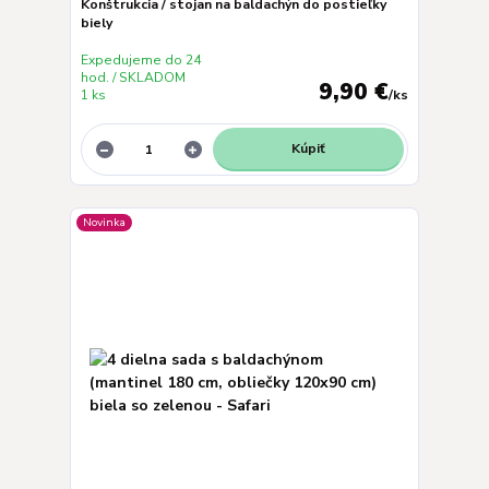
Konštrukcia / stojan na baldachýn do postieľky
biely
Expedujeme do 24
hod. / SKLADOM
9,90 €
1 ks
/
ks
Kúpiť
Novinka