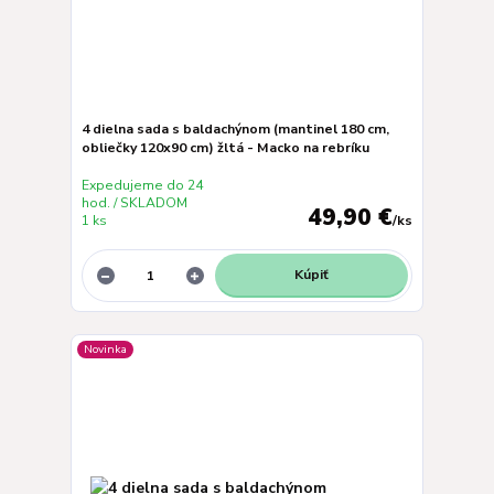
4 dielna sada s baldachýnom (mantinel 180 cm,
obliečky 120x90 cm) žltá - Macko na rebríku
Expedujeme do 24
hod. / SKLADOM
49,90 €
1 ks
/
ks
Kúpiť
Novinka