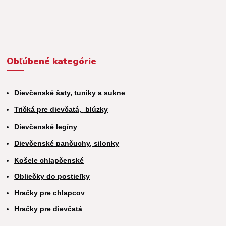
Obľúbené kategórie
Dievčenské šaty, tuniky a sukne
Tričká pre dievčatá,
blúzky
Dievčenské legíny
Dievčenské pančuchy, silonky
Košele chlapčenské
Obliečky do postieľky
Hračky pre chlapcov
H
račky pre dievčatá