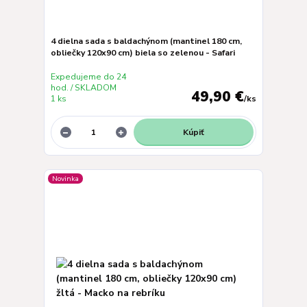
4 dielna sada s baldachýnom (mantinel 180 cm,
obliečky 120x90 cm) biela so zelenou - Safari
Expedujeme do 24
hod. / SKLADOM
49,90 €
1 ks
/
ks
Kúpiť
Novinka