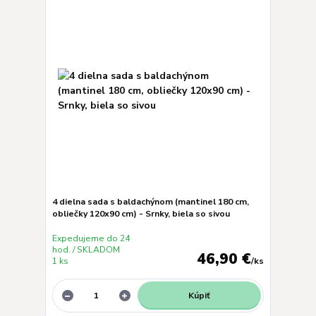
4 dielna sada s baldachýnom (mantinel 180 cm,
obliečky 120x90 cm) - Srnky, biela so sivou
Expedujeme do 24
hod. / SKLADOM
46,90 €
1 ks
/
ks
Kúpiť