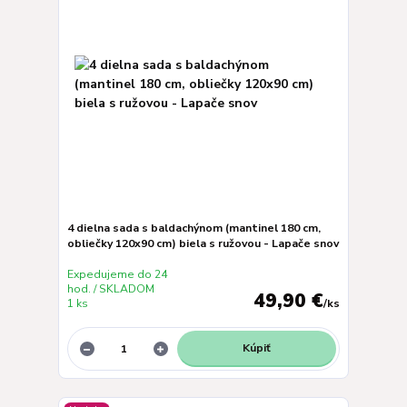
4 dielna sada s baldachýnom (mantinel 180 cm,
obliečky 120x90 cm) biela s ružovou - Lapače snov
Expedujeme do 24
hod. / SKLADOM
49,90 €
1 ks
/
ks
Kúpiť