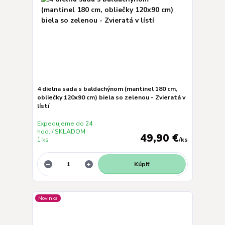
4 dielna sada s baldachýnom (mantinel 180 cm,
obliečky 120x90 cm) biela so zelenou - Zvieratá v
lístí
Expedujeme do 24
hod. / SKLADOM
49,90 €
1 ks
/
ks
Kúpiť
Novinka