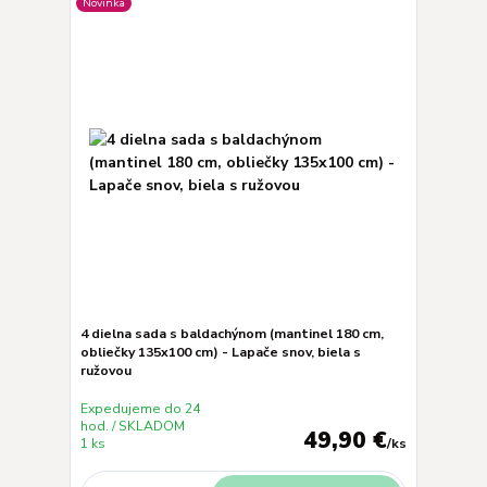
Novinka
4 dielna sada s baldachýnom (mantinel 180 cm,
obliečky 135x100 cm) - Lapače snov, biela s
ružovou
Expedujeme do 24
hod. / SKLADOM
49,90 €
1 ks
/
ks