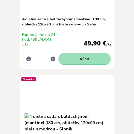
4 dielna sada s baldachýnom (mantinel 180 cm,
obliečky 120x90 cm) biela so sivou - Safari
Expedujeme do 24
hod. / SKLADOM
49,90 €
1 ks
/
ks
Kúpiť
Novinka