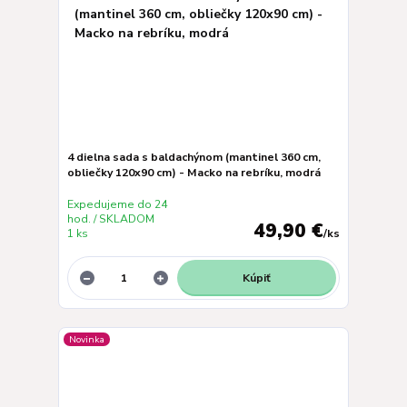
4 dielna sada s baldachýnom (mantinel 360 cm,
obliečky 120x90 cm) - Macko na rebríku, modrá
Expedujeme do 24
hod. / SKLADOM
49,90 €
1 ks
/
ks
Kúpiť
Novinka