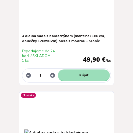
4 dielna sada s baldachýnom (mantinel 180 cm,
obliečky 120x90 cm) biela s modrou - Sloník
Expedujeme do 24
hod. / SKLADOM
49,90 €
1 ks
/
ks
Kúpiť
Novinka