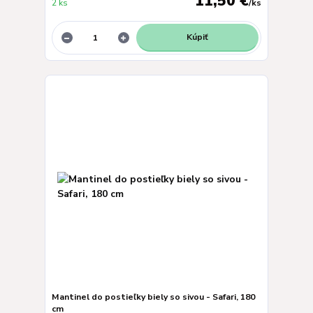
11,50 €
2 ks
/
ks
Kúpiť
Mantinel do postieľky biely so sivou - Safari, 180
cm