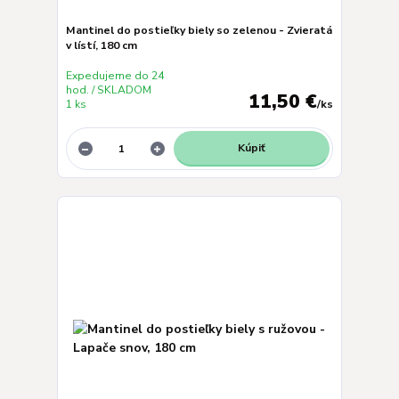
Mantinel do postieľky biely so zelenou - Zvieratá
v lístí, 180 cm
Expedujeme do 24
hod. / SKLADOM
11,50 €
1 ks
/
ks
Kúpiť