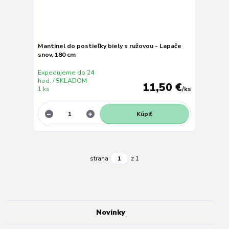
Mantinel do postieľky biely s ružovou - Lapače
snov, 180 cm
Expedujeme do 24
hod. / SKLADOM
11,50 €
1 ks
/
ks
Kúpiť
strana
z 1
Novinky