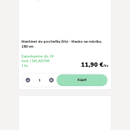
Mantinel do postieľky žltý - Macko na rebríku,
180 cm
Expedujeme do 24
hod. / SKLADOM
11,90 €
1 ks
/
ks
Kúpiť