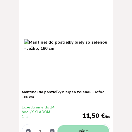
Mantinel do postieľky biely so zelenou - Ježko,
180 cm
Expedujeme do 24
hod. / SKLADOM
11,50 €
1 ks
/
ks
Kúpiť