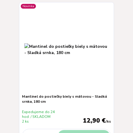
Novinka
Mantinel do postieľky biely s mätovou - Sladká
srnka, 180 cm
Expedujeme do 24
hod. / SKLADOM
12,90 €
2 ks
/
ks