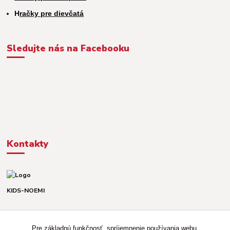
H
račky pre dievčatá
Sledujte nás na Facebooku
Kontakty
KIDS-NOEMI
Dávid alebo Martina
TEL. +421 903 920 831
Pre základnú funkčnosť, spríjemnenie používania webu,