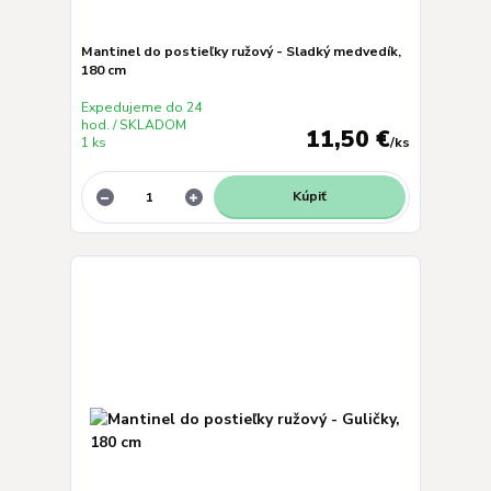
Mantinel do postieľky ružový - Sladký medvedík,
180 cm
Expedujeme do 24
hod. / SKLADOM
11,50 €
1 ks
/
ks
Kúpiť