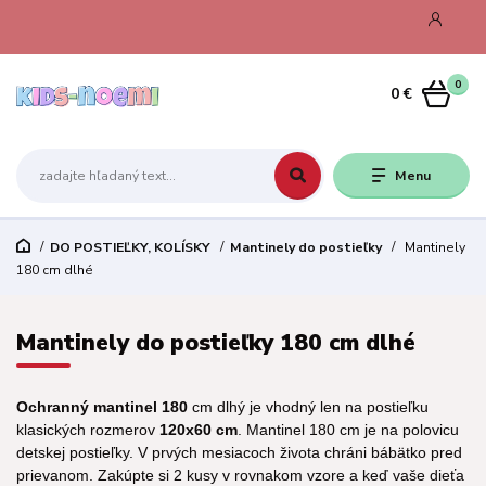
0
0 €
Menu
DO POSTIEĽKY, KOLÍSKY
Mantinely do postieľky
Mantinely
180 cm dlhé
Mantinely do postieľky 180 cm dlhé
Ochranný mantinel 180
cm dlhý je vhodný len na postieľku
klasických rozmerov
120x60 cm
. Mantinel 180 cm je na polovicu
detskej postieľky. V prvých mesiacoch života chráni bábätko pred
prievanom. Zakúpte si 2 kusy v rovnakom vzore a keď vaše dieťa