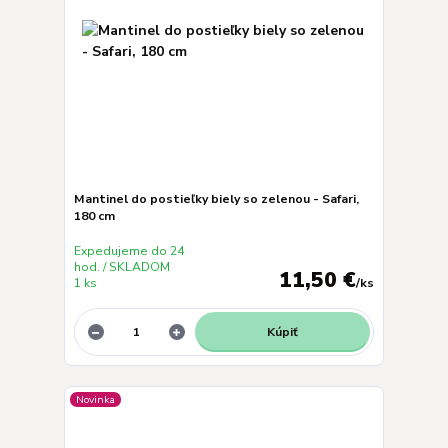
Mantinel do postieľky biely so zelenou - Safari,
180 cm
Expedujeme do 24
hod. / SKLADOM
11,50 €
1 ks
/
ks
Kúpiť
Novinka