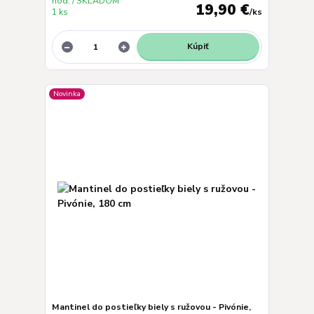
hod. / SKLADOM
19,90 €
1 ks
/
ks
Kúpiť
Novinka
Mantinel do postieľky biely s ružovou - Pivónie,