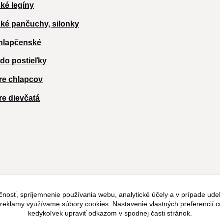
ké legíny
ké pančuchy, silonky
hlapčenské
 do postieľky
re chlapcov
re dievčatá
čnosť, spríjemnenie používania webu, analytické účely a v prípade udel
a reklamy využívame súbory cookies. Nastavenie vlastných preferencií 
kedykoľvek upraviť odkazom v spodnej časti stránok.