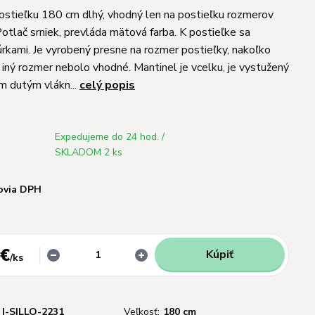
ostieľku 180 cm dlhý, vhodný len na postieľku rozmerov
tlač srniek, prevláda mätová farba. K postieľke sa
úrkami. Je vyrobený presne na rozmer postieľky, nakoľko
a iný rozmer nebolo vhodné. Mantinel je vcelku, je vystužený
m dutým vlákn...
celý popis
Expedujeme do 24 hod. /
SKLADOM 2 ks
ovia DPH
 €
Kúpiť
/
ks
I-SILLO-2231
Veľkosť:
180 cm