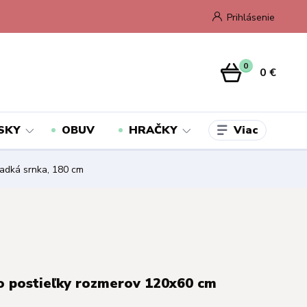
Prihlásenie
0
0 €
Viac
SKY
OBUV
HRAČKY
ladká srnka, 180 cm
o postieľky rozmerov 120x60 cm