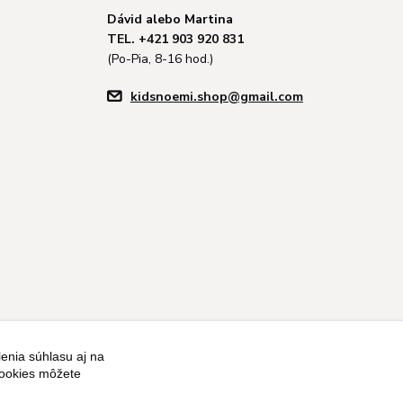
Dávid alebo Martina
TEL. +421 903 920 831
(Po-Pia, 8-16 hod.)
kidsnoemi.shop@gmail.com
enia súhlasu aj na
cookies môžete
Vytvorené na
Eshop-rychlo.sk