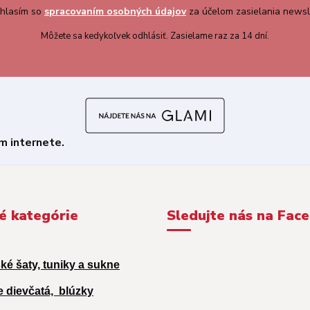
hlasím so
spracovaním osobných údajov
za účelom zasielania newsl
Môžete sa kedykoľvek odhlásiť. Zasielame raz za 14 dní.
é kategórie
Sledujte nás na Fac
ké šaty, tuniky a sukne
e dievčatá,
blúzky