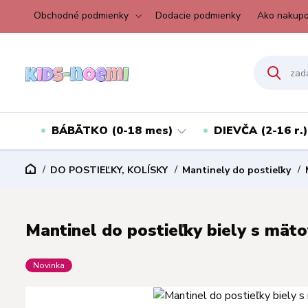
Obchodné podmienky
Dodacie podmienky
Ako nakupo
BÁBÄTKO (0-18 mes)
DIEVČA (2-16 r.)
DO POSTIEĽKY, KOLÍSKY
Mantinely do postieľky
Mantinel do postieľky biely s mät
Novinka