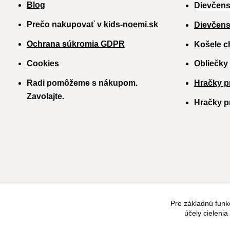
Blog
Dievčens
Prečo nakupovať v kids-noemi.sk
Dievčens
Ochrana súkromia GDPR
Košele c
Cookies
Obliečky
Radi pomôžeme s nákupom.
Hračky p
Zavolajte.
H
račky p
Pre základnú funk
účely cieleni