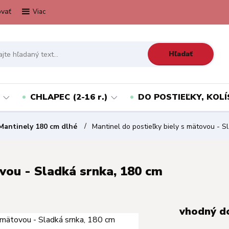
vať
Viac
Hľadať
CHLAPEC (2-16 r.)
DO POSTIEĽKY, KOLÍ
Mantinely 180 cm dlhé
Mantinel do postieľky biely s mätovou - S
ovou - Sladká srnka, 180 cm
vhodný d