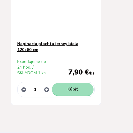
Napínacia plachta jersey biela,
120x60 cm
Expedujeme do
24 hod. /
7,90 €
SKLADOM 1 ks
/
ks
Kúpiť