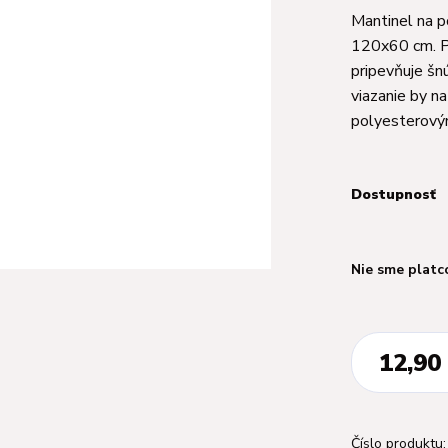
Mantinel na p
120x60 cm. Po
pripevňuje šn
viazanie by n
polyesterový
Dostupnosť
Nie sme platc
12,90
Číslo produktu: