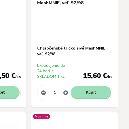
Chlapčenské tričko sivé MashMNIE,
veľ. 92/98
Expedujeme do
24 hod. /
,50 €
15,60 €
SKLADOM 1 ks
/
ks
/
ks
piť
Kúpiť
Novinka