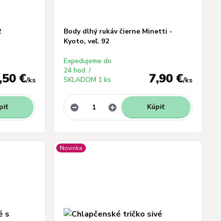
2
Body dlhý rukáv čierne Minetti -
Kyoto, veľ. 92
Expedujeme do
24 hod. /
,50 €
7,90 €
SKLADOM 1 ks
/
ks
/
ks
piť
Kúpiť
Novinka