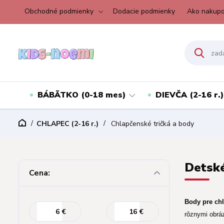
Obchodné podmienky
Dodacie podmienky
Ako nakupo
BÁBÄTKO (0-18 mes)
DIEVČA (2-16 r.)
CHLAPEC (2-16 r.)
Chlapčenské tričká a body
Detské
Cena:
Body pre chl
€
€
rôznymi
obrá