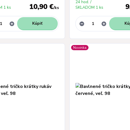
24 hod. /
10,90 €
9
 1 ks
SKLADOM 1 ks
/
ks
Kúpiť
Kú
Novinka