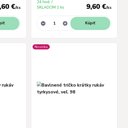
24 hod. /
,60 €
9,60 €
SKLADOM 1 ks
/
ks
/
ks
piť
Kúpiť
Novinka