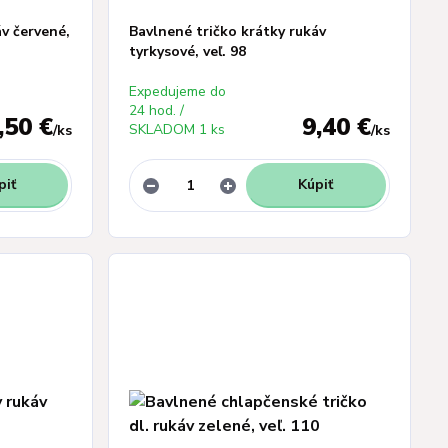
áv červené,
Bavlnené tričko krátky rukáv
tyrkysové, veľ. 98
Expedujeme do
24 hod. /
,50 €
9,40 €
SKLADOM 1 ks
/
ks
/
ks
piť
Kúpiť