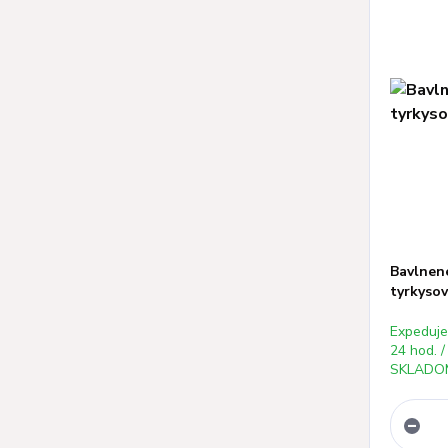
Bavlnené
tyrkysov
Expeduj
24 hod. /
SKLADOM