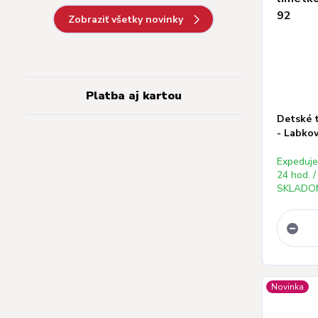
Zobraziť všetky novinky
Platba aj kartou
Detské t
- Labkov
Expeduj
24 hod. /
SKLADOM
Novinka