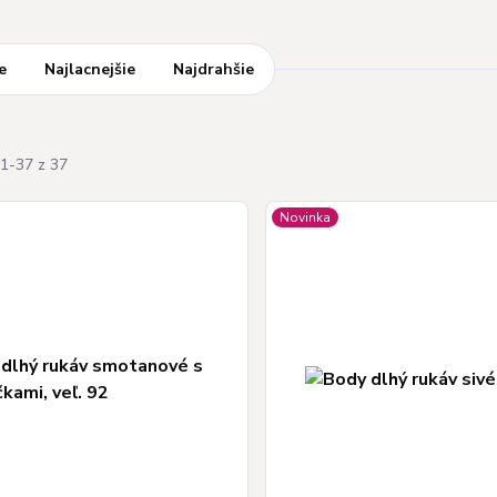
e
Najlacnejšie
Najdrahšie
1-37 z 37
Novinka