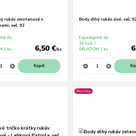
hý rukáv smotanové s
Body dlhý rukáv sivé, veľ. 9
kami, veľ. 92
eme do
Expedujeme do
24 hod. /
6,50 €
6
 1 ks
SKLADOM 1 ks
/
ks
Kúpiť
Kú
Novinka