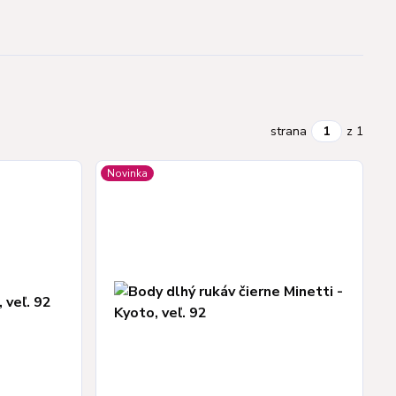
strana
z 1
Novinka