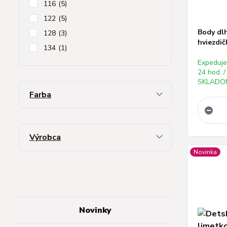
116
(5)
122
(5)
Body dl
128
(3)
hviezdič
134
(1)
Expeduj
24 hod. /
SKLADOM
Farba
Výrobca
Novinka
Novinky