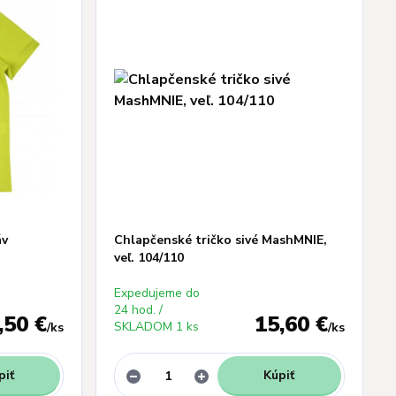
áv
Chlapčenské tričko sivé MashMNIE,
veľ. 104/110
Expedujeme do
24 hod. /
,50 €
15,60 €
SKLADOM 1 ks
/
ks
/
ks
piť
Kúpiť