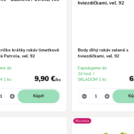
ričko krátky rukáv limetkové
Body dlhý rukáv zelené s
á Patrola, veľ. 92
hviezdičkami, veľ. 92
eme do
Expedujeme do
24 hod. /
9,90 €
6
 1 ks
SKLADOM 1 ks
/
ks
Kúpiť
Kú
Novinka