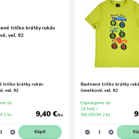
 tričko krátky rukáv
Bavlnené tričko krátky ruk
é, veľ. 92
limetkové, veľ. 92
eme do
Expedujeme do
24 hod. /
9,40 €
9
 1 ks
SKLADOM 2 ks
/
ks
Kúpiť
Kú