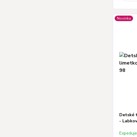
Novinka
Detské t
- Labkov
Expeduj