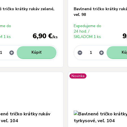
 tričko krátky rukáv zelené,
Bavlnené tričko krátky ruk
veľ. 98
eme do
Expedujeme do
24 hod. /
6,90 €
9
 1 ks
SKLADOM 1 ks
/
ks
Kúpiť
Kú
Novinka