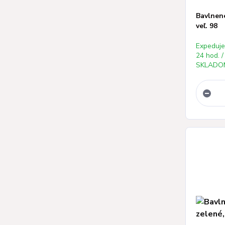
Bavlnené
veľ. 98
Expeduj
24 hod. /
SKLADOM