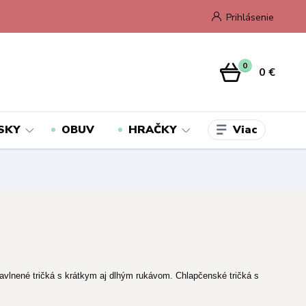
Prihlásenie
0
0 €
Viac
SKY
OBUV
HRAČKY
vlnené tričká s krátkym aj dlhým rukávom. Chlapčenské tričká s