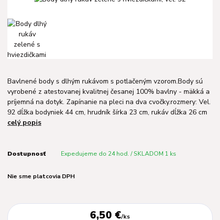
Bavlnené body s dlhým rukávom s potlačeným vzorom.Body sú
vyrobené z atestovanej kvalitnej česanej 100% bavlny - mäkká a
príjemná na dotyk. Zapínanie na pleci na dva cvočky.rozmery: Vel.
92 dĺžka bodyniek 44 cm, hrudník šírka 23 cm, rukáv dĺžka 26 cm
celý popis
Dostupnosť
Expedujeme do 24 hod. / SKLADOM 1 ks
Nie sme platcovia DPH
6,50 €
/
ks