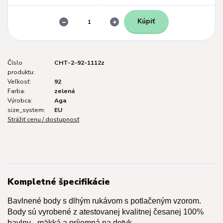
Kúpiť
Číslo
CHT-2-92-1112z
produktu:
Veľkosť:
92
Farba:
zelená
Výrobca:
Aga
size_system:
EU
Strážiť cenu / dostupnosť
Kompletné špecifikácie
Bavlnené body s dlhým rukávom s potlačeným vzorom.
Body sú vyrobené z atestovanej kvalitnej česanej 100%
bavlny - mäkká a príjemná na dotyk.