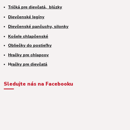
Tričká pre dievčatá,
blúzky
Dievčenské legíny
Dievčenské pančuchy, silonky
Košele chlapčenské
Obliečky do postieľky
Hračky pre chlapcov
H
račky pre dievčatá
Sledujte nás na Facebooku