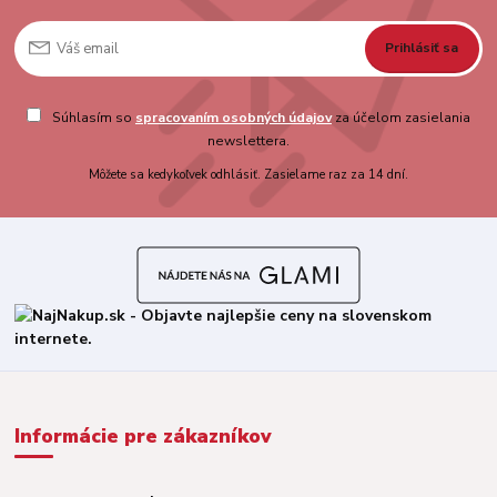
Prihlásiť sa
Súhlasím so
spracovaním osobných údajov
za účelom zasielania
newslettera.
Môžete sa kedykoľvek odhlásiť. Zasielame raz za 14 dní.
Informácie pre zákazníkov