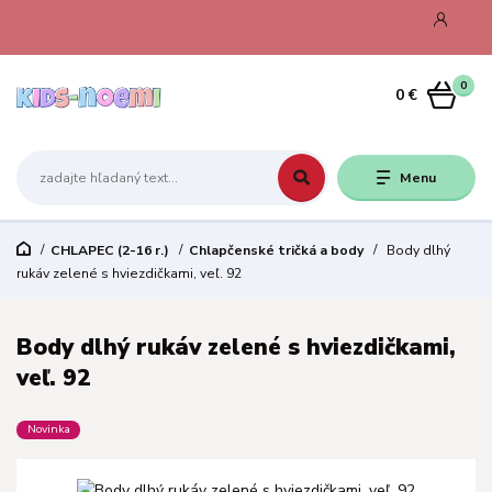
0
0 €
Menu
CHLAPEC (2-16 r.)
Chlapčenské tričká a body
Body dlhý
rukáv zelené s hviezdičkami, veľ. 92
Body dlhý rukáv zelené s hviezdičkami,
veľ. 92
Novinka