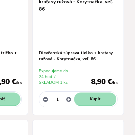
tričko +
Dievčenská súprava tielko + kraťasy
ružová - Korytnačka, veľ. 86
Expedujeme do
24 hod. /
,90 €
8,90 €
SKLADOM 1 ks
/
ks
/
ks
piť
Kúpiť