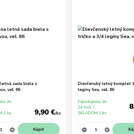
 letná sada biela s
Dievčenský letný komplet t
ou, veľ. 86
legíny Sea, veľ. 86
eme do
Expedujeme do
8
24 hod. /
9,90 €
 1 ks
SKLADOM 1 ks
/
ks
Kúpiť
Kú