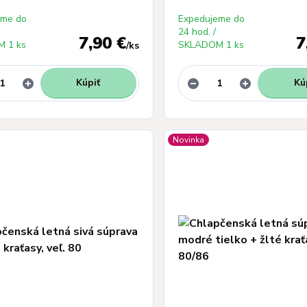
eme do
Expedujeme do
24 hod. /
7,90 €
7
 1 ks
SKLADOM 1 ks
/
ks
Kúpiť
Kú
Novinka