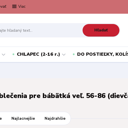
vať
Viac
Hľadať
CHLAPEC (2-16 r.)
DO POSTIEĽKY, KOLÍ
blečenia pre bábätká veľ. 56-86 (dievč
e
Najlacnejšie
Najdrahšie