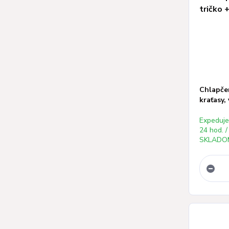
Chlapčen
kraťasy, 
Expeduj
24 hod. /
SKLADOM