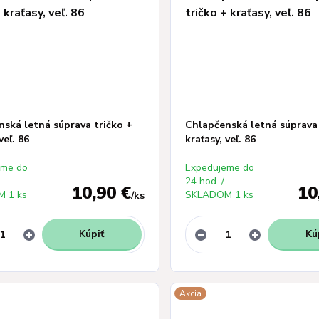
ská letná súprava tričko +
Chlapčenská letná súprava 
veľ. 86
kraťasy, veľ. 86
eme do
Expedujeme do
24 hod. /
10,90 €
10
 1 ks
SKLADOM 1 ks
/
ks
Kúpiť
Kú
Akcia