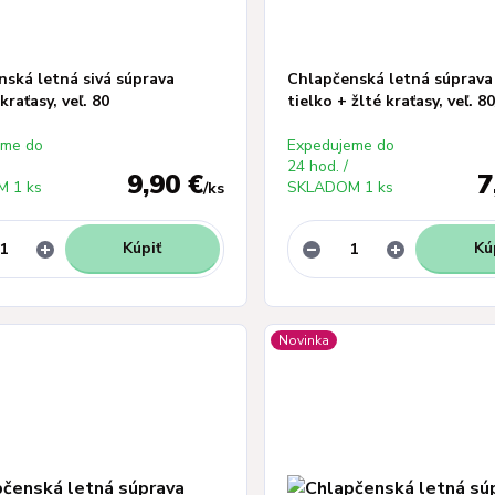
nská letná sivá súprava
Chlapčenská letná súprav
kraťasy, veľ. 80
tielko + žlté kraťasy, veľ. 8
eme do
Expedujeme do
24 hod. /
9,90 €
7
 1 ks
SKLADOM 1 ks
/
ks
Kúpiť
Kú
Novinka