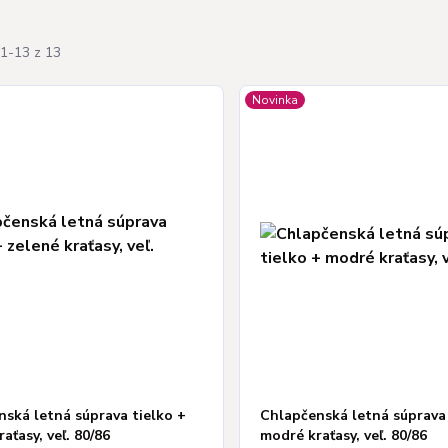
1-13 z 13
Novinka
ská letná súprava tielko +
Chlapčenská letná súprava 
raťasy, veľ. 80/86
modré kraťasy, veľ. 80/86