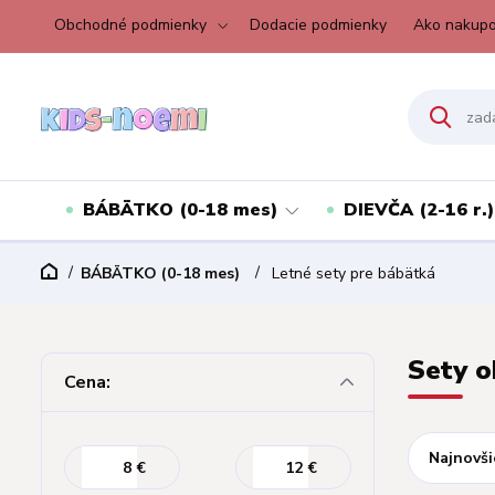
Obchodné podmienky
Dodacie podmienky
Ako nakupo
BÁBÄTKO (0-18 mes)
DIEVČA (2-16 r.)
BÁBÄTKO (0-18 mes)
Letné sety pre bábätká
Sety o
Cena:
Najnovši
€
€