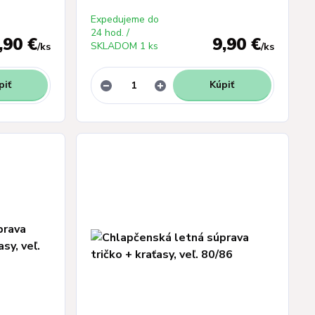
Expedujeme do
24 hod. /
,90 €
9,90 €
SKLADOM 1 ks
/
ks
/
ks
piť
Kúpiť