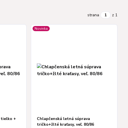
strana
z 1
Novinka
tielko +
Chlapčenská letná súprava
tričko+žlté kraťasy, veľ. 80/86