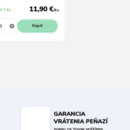
11,90 €
 1 ks
/
ks
Kúpiť
GARANCIA
VRÁTENIA PEŇAZÍ
sumu za tovar vrátime