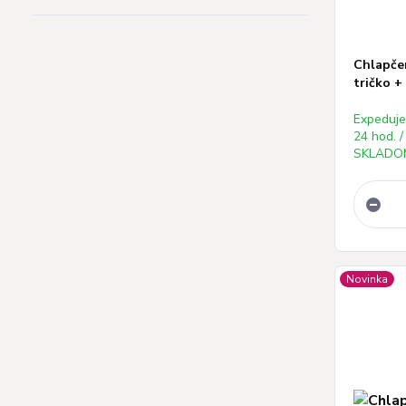
Chlapče
tričko + 
Expeduj
24 hod. /
SKLADOM
Novinka