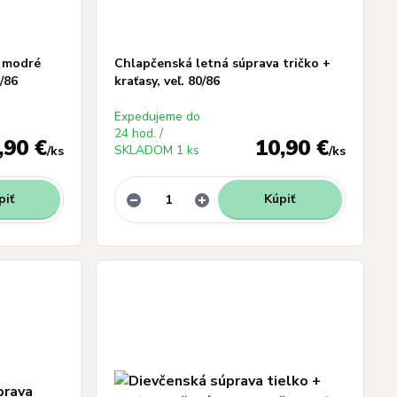
a modré
Chlapčenská letná súprava tričko +
0/86
kraťasy, veľ. 80/86
Expedujeme do
24 hod. /
,90 €
10,90 €
SKLADOM 1 ks
/
ks
/
ks
piť
Kúpiť