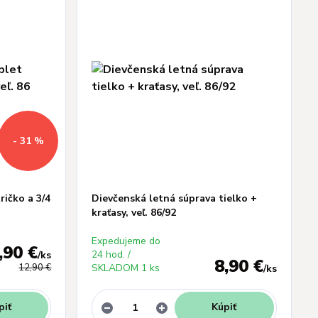
- 31 %
ričko a 3/4
Dievčenská letná súprava tielko +
kraťasy, veľ. 86/92
Expedujeme do
,90 €
24 hod. /
/
ks
8,90 €
12,90 €
SKLADOM 1 ks
/
ks
piť
Kúpiť