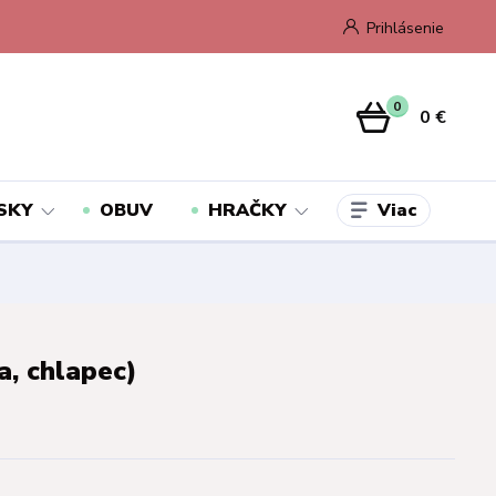
Prihlásenie
0
0 €
Viac
SKY
OBUV
HRAČKY
a, chlapec)