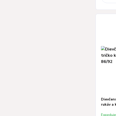
Dievčens
rukáv a k
Expeduj