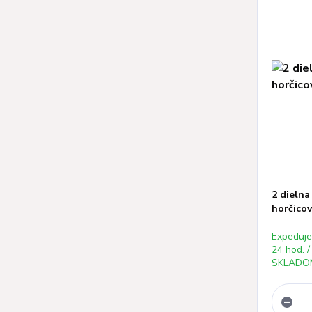
2 dielna
horčicov
Expeduj
24 hod. /
SKLADOM