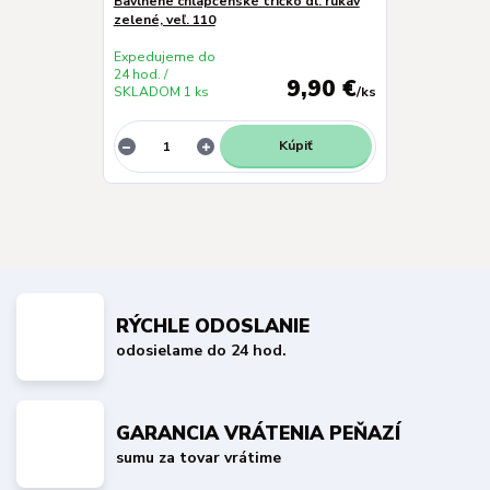
Bavlnené chlapčenské tričko dl. rukáv
zelené, veľ. 110
Expedujeme do
24 hod. /
9,90 €
SKLADOM 1 ks
/
ks
Kúpiť
RÝCHLE ODOSLANIE
odosielame do 24 hod.
GARANCIA VRÁTENIA PEŇAZÍ
sumu za tovar vrátime