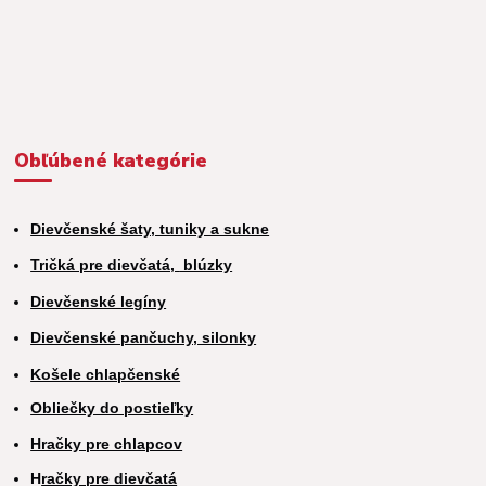
Obľúbené kategórie
Dievčenské šaty, tuniky a sukne
Tričká pre dievčatá,
blúzky
Dievčenské legíny
Dievčenské pančuchy, silonky
Košele chlapčenské
Obliečky do postieľky
Hračky pre chlapcov
H
račky pre dievčatá