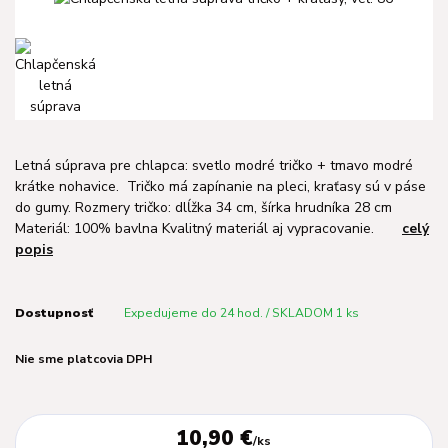
Letná súprava pre chlapca: svetlo modré tričko + tmavo modré
krátke nohavice. Tričko má zapínanie na pleci, kraťasy sú v páse
do gumy. Rozmery tričko: dlĺžka 34 cm, šírka hrudníka 28 cm
Materiál: 100% bavlna Kvalitný materiál aj vypracovanie.
celý
popis
Dostupnosť
Expedujeme do 24 hod. / SKLADOM 1 ks
Nie sme platcovia DPH
10,90 €
/
ks