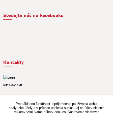
Sledujte nás na Facebooku
Kontakty
KIDS-NOEMI
Dávid alebo Martina
TEL. +421 903 920 831
Pre základnú funkčnosť, spríjemnenie používania webu,
(Po-Pia, 8-16 hod.)
analytické účely a v prípade udelenia súhlasu aj na účely cielenia
reklamy využívame súbory cookies. Nastavenie vlastných