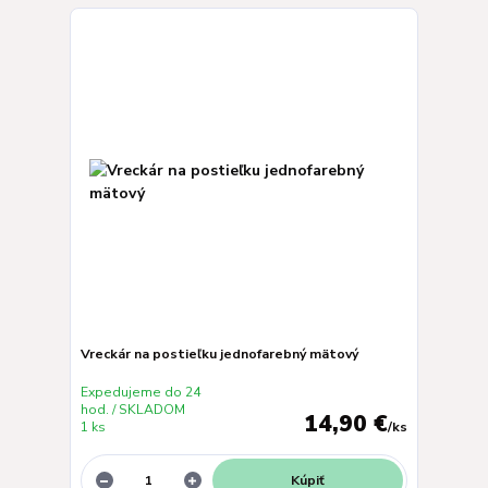
Vreckár na postieľku jednofarebný mätový
Expedujeme do 24
hod. / SKLADOM
14,90 €
1 ks
/
ks
Kúpiť