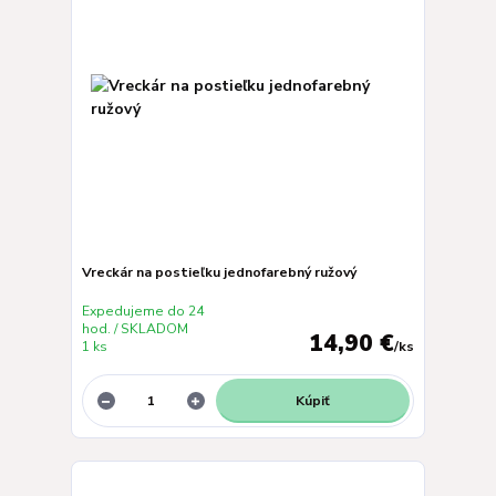
Vreckár na postieľku jednofarebný ružový
Expedujeme do 24
hod. / SKLADOM
14,90 €
1 ks
/
ks
Kúpiť