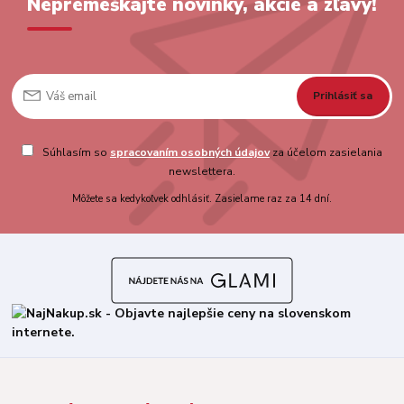
Nepremeškajte novinky, akcie a zľavy!
Prihlásiť sa
Súhlasím so
spracovaním osobných údajov
za účelom zasielania
newslettera.
Môžete sa kedykoľvek odhlásiť. Zasielame raz za 14 dní.