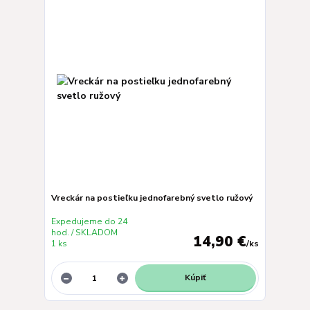
Vreckár na postieľku jednofarebný svetlo ružový
Expedujeme do 24
hod. / SKLADOM
14,90 €
1 ks
/
ks
Kúpiť