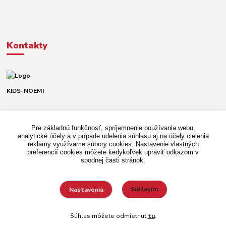
Kontakty
KIDS-NOEMI
Dávid alebo Martina
TEL. +421 903 920 831
Pre základnú funkčnosť, spríjemnenie používania webu,
(Po-Pia, 8-16 hod.)
analytické účely a v prípade udelenia súhlasu aj na účely cielenia
reklamy využívame súbory cookies. Nastavenie vlastných
kidsnoemi.shop@gmail.com
preferencií cookies môžete kedykoľvek upraviť odkazom v
spodnej časti stránok.
Súhlasím
Nastavenia
Vytvorené na
Eshop-rychlo.sk
Súhlas môžete odmietnuť
tu
.