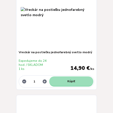
Vreckár na postieľku jednofarebný svetlo modrý
Expedujeme do 24
hod. / SKLADOM
14,90 €
1 ks
/
ks
Kúpiť