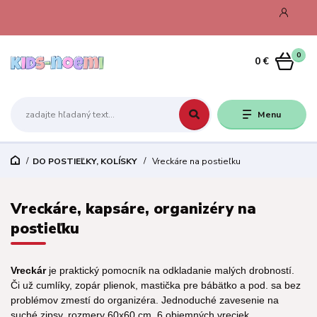
0
0 €
Menu
DO POSTIEĽKY, KOLÍSKY
Vreckáre na postieľku
Vreckáre, kapsáre, organizéry na
postieľku
Vreckár
je praktický pomocník na odkladanie malých drobností.
Či už cumlíky, zopár plienok, mastička pre bábätko a pod. sa bez
problémov zmestí do organizéra. Jednoduché zavesenie na
suché zipsy, rozmery 60x60 cm, 6 objemných vreciek.