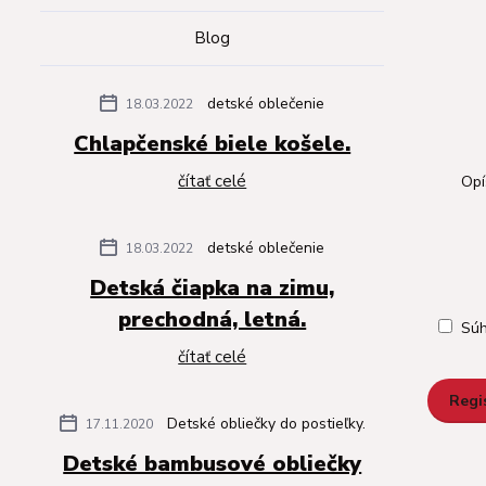
Blog
detské oblečenie
18.03.2022
Chlapčenské biele košele.
čítať celé
Opí
detské oblečenie
18.03.2022
Detská čiapka na zimu,
prechodná, letná.
Súh
čítať celé
Regi
Detské obliečky do postieľky.
17.11.2020
Detské bambusové obliečky