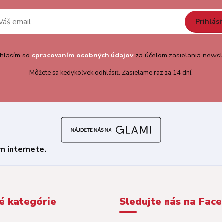
Prihlási
hlasím so
spracovaním osobných údajov
za účelom zasielania newsl
Môžete sa kedykoľvek odhlásiť. Zasielame raz za 14 dní.
é kategórie
Sledujte nás na Fac