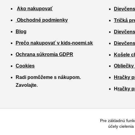
Ako nakupovať
Dievčens
Obchodné podmienky
Tričká pr
Blog
Dievčens
Prečo nakupovať v kids-noemi.sk
Dievčens
Ochrana súkromia GDPR
Košele c
Cookies
Obliečky
Radi pomôžeme s nákupom.
Hračky p
Zavolajte.
H
račky p
Pre základnú funk
účely cieleni