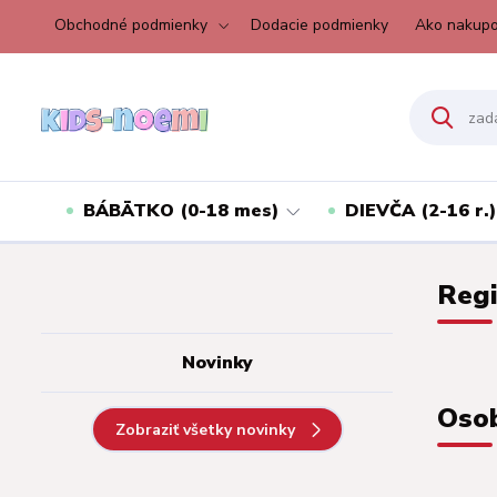
Obchodné podmienky
Dodacie podmienky
Ako nakupo
BÁBÄTKO (0-18 mes)
DIEVČA (2-16 r.)
Regi
Novinky
Osob
Zobraziť všetky novinky