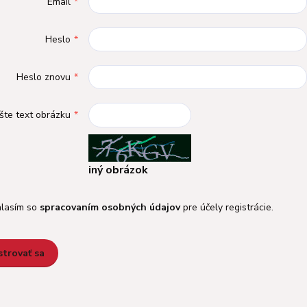
Email
*
Heslo
*
Heslo znovu
*
šte text obrázku
*
iný obrázok
lasím so
spracovaním osobných údajov
pre účely registrácie.
strovať sa