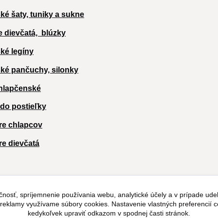
ké šaty, tuniky a sukne
e dievčatá,
blúzky
ké legíny
ké pančuchy, silonky
hlapčenské
 do postieľky
re chlapcov
re dievčatá
čnosť, spríjemnenie používania webu, analytické účely a v prípade udel
a reklamy využívame súbory cookies. Nastavenie vlastných preferencií 
kedykoľvek upraviť odkazom v spodnej časti stránok.