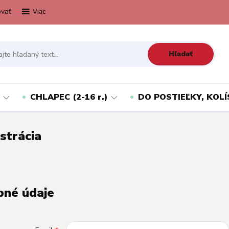
vať
Viac
Hľadať
CHLAPEC (2-16 r.)
DO POSTIEĽKY, KOLÍ
strácia
né údaje