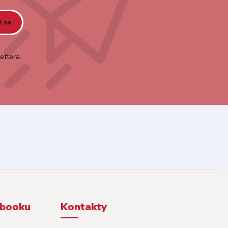
ť sa
ettera.
ebooku
Kontakty