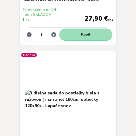
Expedujeme do 24
hod. / SKLADOM
27,90 €
1 ks
/
ks
Kúpiť
Novinka