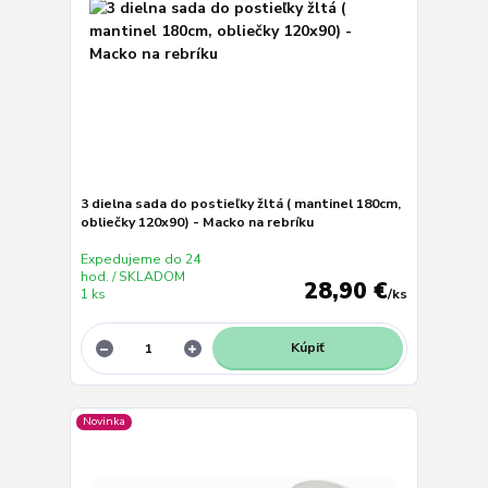
3 dielna sada do postieľky žltá ( mantinel 180cm,
obliečky 120x90) - Macko na rebríku
Expedujeme do 24
hod. / SKLADOM
28,90 €
1 ks
/
ks
Kúpiť
Novinka