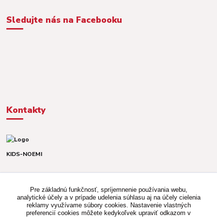
Sledujte nás na Facebooku
Kontakty
KIDS-NOEMI
Dávid alebo Martina
TEL. +421 903 920 831
Pre základnú funkčnosť, spríjemnenie používania webu,
(Po-Pia, 8-16 hod.)
analytické účely a v prípade udelenia súhlasu aj na účely cielenia
reklamy využívame súbory cookies. Nastavenie vlastných
kidsnoemi.shop@gmail.com
preferencií cookies môžete kedykoľvek upraviť odkazom v