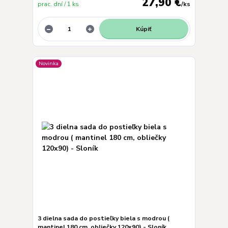
27,90 €
prac. dní / 1 ks
/
ks
Kúpiť
Novinka
3 dielna sada do postieľky biela s modrou (
mantinel 180 cm, obliečky 120x90) - Sloník