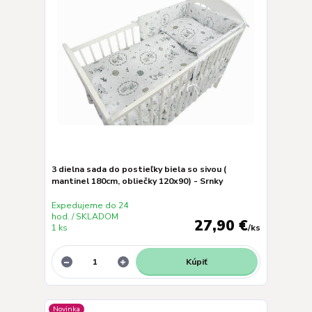
3 dielna sada do postieľky biela so sivou (
mantinel 180cm, obliečky 120x90) - Srnky
Expedujeme do 24
hod. / SKLADOM
27,90 €
1 ks
/
ks
Kúpiť
Novinka