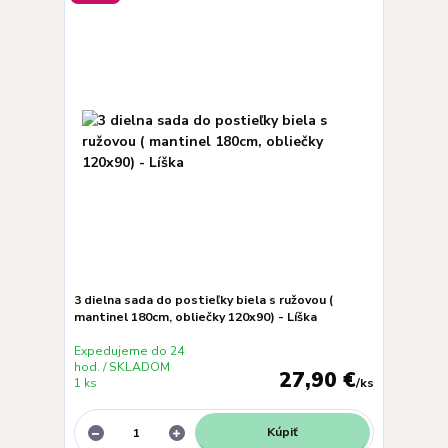
3 dielna sada do postieľky biela s ružovou (
mantinel 180cm, obliečky 120x90) - Líška
Expedujeme do 24
hod. / SKLADOM
27,90 €
1 ks
/
ks
Kúpiť