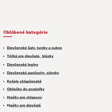
Obľúbené kategórie
Dievčenské šaty, tuniky a sukne
Tričká pre dievčatá,
blúzky
Dievčenské legíny
Dievčenské pančuchy, silonky
Košele chlapčenské
Obliečky do postieľky
Hračky pre chlapcov
H
račky pre dievčatá