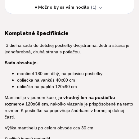
Možno by sa vám hodilo
1
Kompletné špecifikácie
3 dielna sada do detskej postieľky dvojstranná. Jedna strana je
jednofarebná, druhá strana s potlačou.
Sada obsahuje:
mantinel 180 cm dlhý, na polovicu postieľky
obliečka na vankúš 40x60 cm
obliečka na paplón 120x90 cm
Mantinel je v jednom kuse,
je vhodný len na postieľku
rozmerov 120x60 cm
, nakoľko viazanie je prispôsobené na tento
rozmer. K postieľke sa pripevňuje šnúrkami v hornej aj dolnej
časti.
Výška mantinelu po celom obvode cca 30 cm.
Kvalitný jemný materiál.