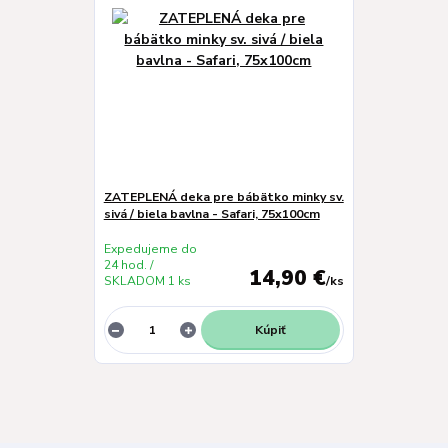
ZATEPLENÁ deka pre bábätko minky sv.
sivá / biela bavlna - Safari, 75x100cm
Expedujeme do
24 hod. /
14,90 €
SKLADOM 1 ks
/
ks
Kúpiť