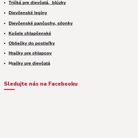
Tričká pre dievčatá,
blúzky
Dievčenské legíny
Dievčenské pančuchy, silonky
Košele chlapčenské
Obliečky do postieľky
Hračky pre chlapcov
H
račky pre dievčatá
Sledujte nás na Facebooku