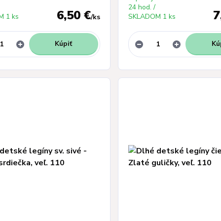
24 hod. /
6,50 €
7
 1 ks
SKLADOM 1 ks
/
ks
Kúpiť
Kú