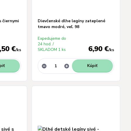
s čiernymi
Dievčenské dlhe legíny zateplené
tmavo modré, veľ. 98
Expedujeme do
24 hod. /
,50 €
6,90 €
SKLADOM 1 ks
/
ks
/
ks
piť
Kúpiť