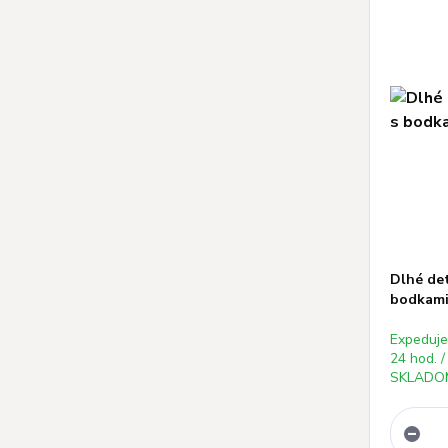
Dlhé det
bodkami 
Expeduj
24 hod. /
SKLADOM