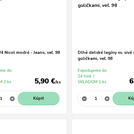
/4 Nicol modré - Jeans, veľ. 98
Dlhé detské legíny sv. sivé 
guličkami, veľ. 98
eme do
Expedujeme do
24 hod. /
5,90 €
6
 2 ks
SKLADOM 1 ks
/
ks
Kúpiť
Kú