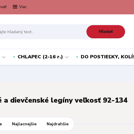
vať
Viac
Hľadať
CHLAPEC (2-16 r.)
DO POSTIEĽKY, KOLÍ
 a dievčenské legíny veľkosť 92-134
e
Najlacnejšie
Najdrahšie