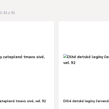
1-31 z 31
ateplené tmavo sivé, veľ. 92
Dlhé detské legíny červené,