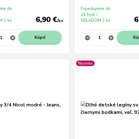
eme do
Expedujeme do
24 hod. /
6,90 €
6
 1 ks
SKLADOM 1 ks
/
ks
Kúpiť
Kú
Novinka