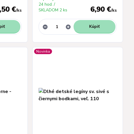
24 hod. /
,50 €
6,90 €
SKLADOM 2 ks
/
ks
/
ks
piť
Kúpiť
Novinka