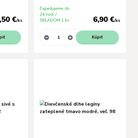
Expedujeme do
24 hod. /
,50 €
6,90 €
SKLADOM 1 ks
/
ks
/
ks
piť
Kúpiť