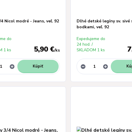
/4 Nicol modré - Jeans, veľ. 92
Dlhé detské legíny sv. sivé 
bodkami, veľ. 92
eme do
Expedujeme do
24 hod. /
5,90 €
7
 1 ks
SKLADOM 1 ks
/
ks
Kúpiť
Kú