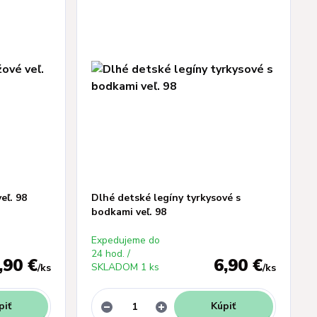
eľ. 98
Dlhé detské legíny tyrkysové s
bodkami veľ. 98
Expedujeme do
24 hod. /
,90 €
6,90 €
SKLADOM 1 ks
/
ks
/
ks
piť
Kúpiť