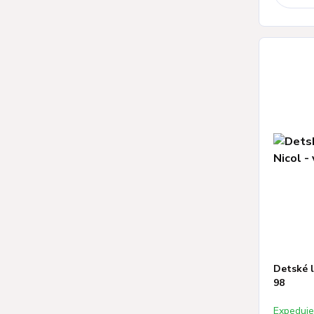
Detské l
98
Expeduj