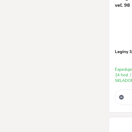
Legíny 3
Expeduj
24 hod. /
SKLADOM