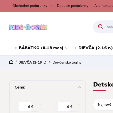
Obchodné podmienky
Dodacie podmienky
Ako nakupo
BÁBÄTKO (0-18 mes)
DIEVČA (2-16 r.)
DIEVČA (2-16 r.)
Dievčenské legíny
Detské
Cena:
Najnovši
€
€