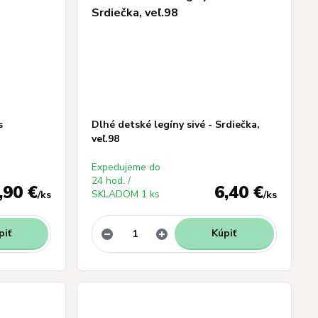
s
Dlhé detské legíny sivé - Srdiečka,
veľ.98
Expedujeme do
24 hod. /
,90 €
6,40 €
SKLADOM 1 ks
/
ks
/
ks
piť
Kúpiť