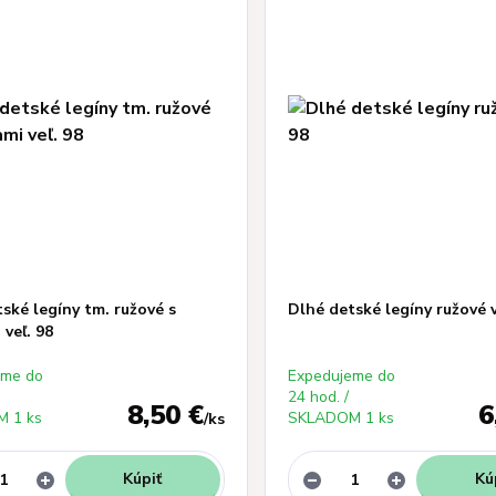
ské legíny tm. ružové s
Dlhé detské legíny ružové v
veľ. 98
eme do
Expedujeme do
24 hod. /
8,50 €
6
 1 ks
SKLADOM 1 ks
/
ks
Kúpiť
Kú