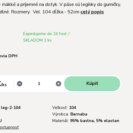
 mäkké a príjemné na dotyk. V páse sú legínky do gumičky,
odlné. Rozmery: Vel. 104 dĺžka - 52cm
celý popis
Expedujeme do 24 hod. /
SKLADOM 1 ks
ovia DPH
€
Kúpiť
/
ks
leg-2-104
Veľkosť:
104
Výrobca:
Barnaba
U
Materiál:
95% bavlna, 5% elastan
dostupnosť