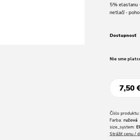
5% elastanu -
netlačí - poh
Dostupnosť
Nie sme platc
7,50 
Číslo produktu:
Farba:
ružová
size_system:
E
Strážiť cenu / 