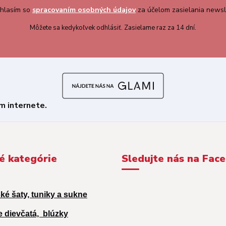
hlasím so
spracovaním osobných údajov
za účelom zasielania newsl
Môžete sa kedykoľvek odhlásiť. Zasielame raz za 14 dní.
é kategórie
Sledujte nás na Fac
ké šaty, tuniky a sukne
e dievčatá,
blúzky