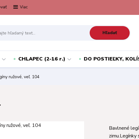
vať
Viac
Hľadať
CHLAPEC (2-16 r.)
DO POSTIEĽKY, KOLÍ
íny ružové, veľ. 104
4
Bavlnené legí
zimu.Legínky 