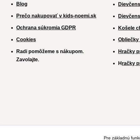
Blog
Dievčens
Prečo nakupovať v kids-noemi.sk
Dievčens
Ochrana súkromia GDPR
Košele c
Cookies
Obliečky
Radi pomôžeme s nákupom.
Hračky p
Zavolajte.
H
račky p
Pre základnú funk