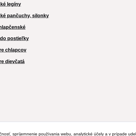
ké legíny
ké pančuchy, silonky
hlapčenské
 do postieľky
re chlapcov
re dievčatá
čnosť, spríjemnenie používania webu, analytické účely a v prípade udel