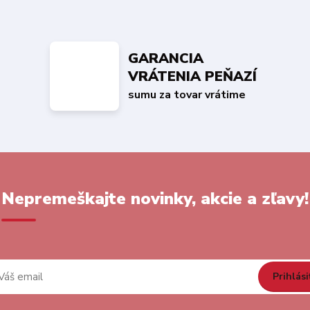
GARANCIA
VRÁTENIA PEŇAZÍ
sumu za tovar vrátime
Nepremeškajte novinky, akcie a zľavy!
Prihlási