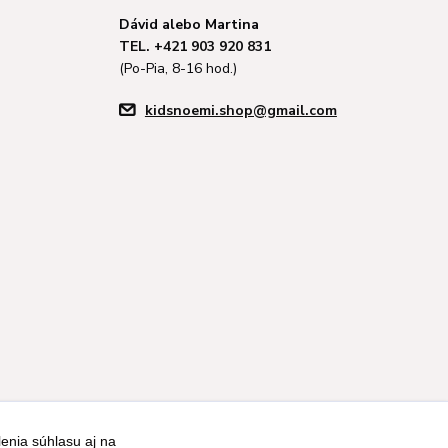
Dávid alebo Martina
TEL. +421 903 920 831
(Po-Pia, 8-16 hod.)
kidsnoemi.shop@gmail.com
enia súhlasu aj na
Vytvorené na
Eshop-rychlo.sk