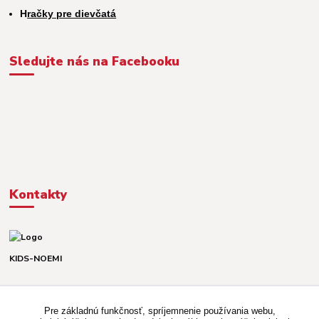
H
račky pre dievčatá
Sledujte nás na Facebooku
Kontakty
KIDS-NOEMI
Dávid alebo Martina
TEL. +421 903 920 831
Pre základnú funkčnosť, spríjemnenie používania webu,
(Po-Pia, 8-16 hod.)