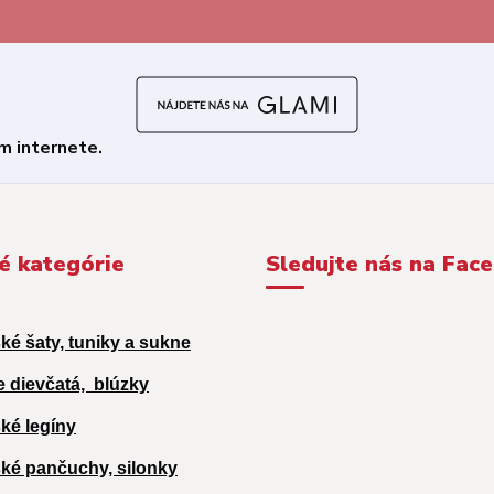
é kategórie
Sledujte nás na Fac
ké šaty, tuniky a sukne
e dievčatá,
blúzky
ké legíny
ké pančuchy, silonky