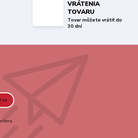
VRÁTENIA
TOVARU
Tovar môžete vrátiť do
30 dní
ť sa
ettera.