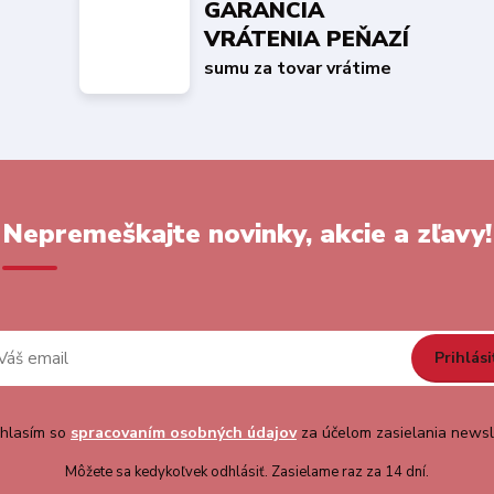
GARANCIA
VRÁTENIA PEŇAZÍ
sumu za tovar vrátime
Nepremeškajte novinky, akcie a zľavy!
Prihlási
hlasím so
spracovaním osobných údajov
za účelom zasielania newsl
Môžete sa kedykoľvek odhlásiť. Zasielame raz za 14 dní.