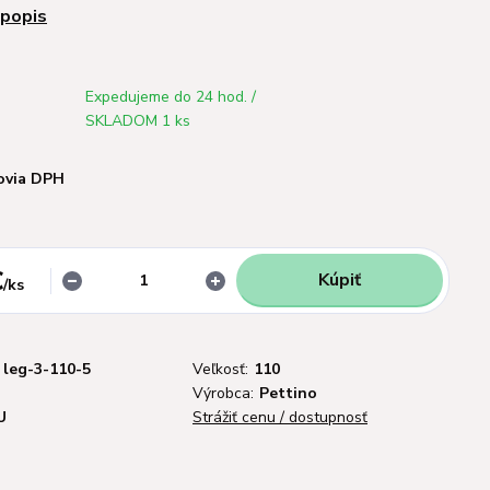
 popis
Expedujeme do 24 hod. /
SKLADOM 1 ks
ovia DPH
€
Kúpiť
/
ks
leg-3-110-5
Veľkosť:
110
Výrobca:
Pettino
U
Strážiť cenu / dostupnosť