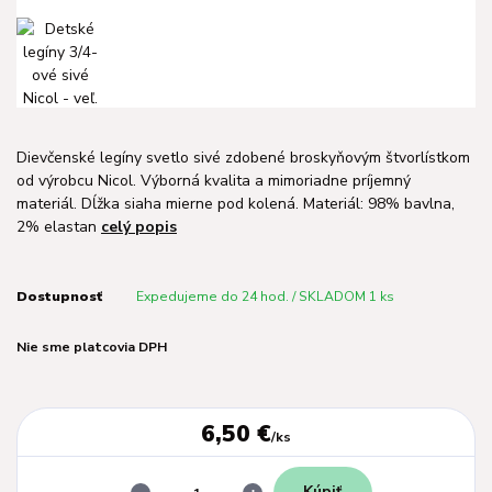
Dievčenské legíny svetlo sivé zdobené broskyňovým štvorlístkom
od výrobcu Nicol. Výborná kvalita a mimoriadne príjemný
materiál. Dĺžka siaha mierne pod kolená. Materiál: 98% bavlna,
2% elastan
celý popis
Dostupnosť
Expedujeme do 24 hod. / SKLADOM 1 ks
Nie sme platcovia DPH
6,50 €
/
ks
Kúpiť