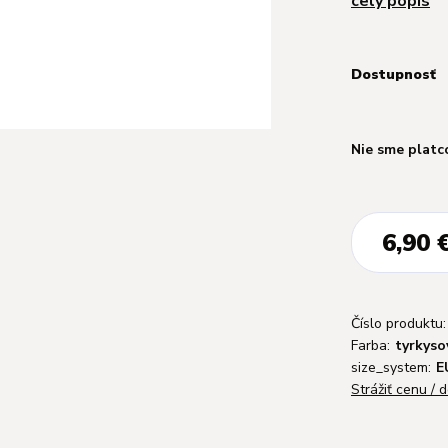
celý popis
Dostupnosť
Nie sme platc
6,90 
Číslo produktu:
Farba:
tyrkyso
size_system:
E
Strážiť cenu / 