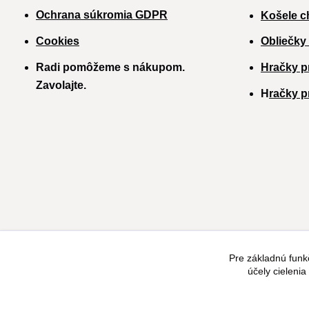
Ochrana súkromia GDPR
Košele c
Cookies
Obliečky
Radi pomôžeme s nákupom.
Hračky p
Zavolajte.
H
račky p
Pre základnú funk
účely cieleni