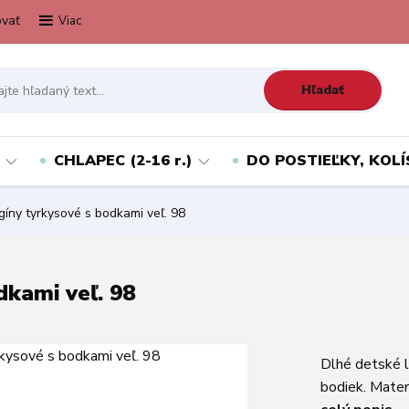
vať
Viac
Hľadať
CHLAPEC (2-16 r.)
DO POSTIEĽKY, KOLÍ
íny tyrkysové s bodkami veľ. 98
dkami veľ. 98
Dlhé detské l
bodiek. Mater