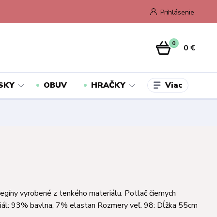
Prihlásenie
0
0 €
Viac
SKY
OBUV
HRAČKY
egíny vyrobené z tenkého materiálu. Potlač čiernych
iál: 93% bavlna, 7% elastan Rozmery veľ. 98: Dĺžka 55cm