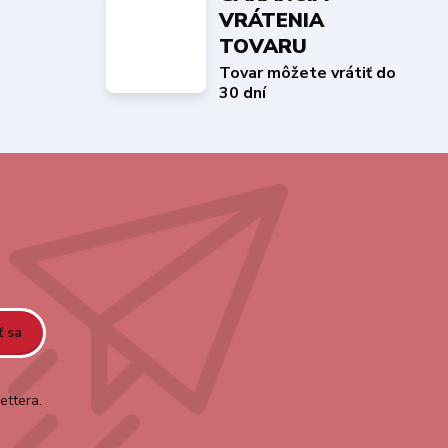
VRÁTENIA
TOVARU
Tovar môžete vrátiť do
30 dní
ť sa
ettera.