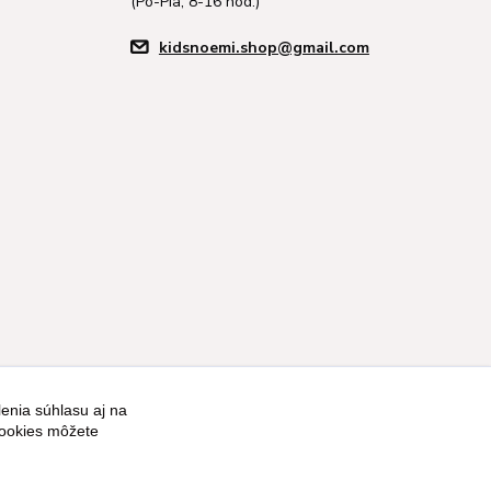
(Po-Pia, 8-16 hod.)
kidsnoemi.shop@gmail.com
enia súhlasu aj na
Vytvorené na
Eshop-rychlo.sk
cookies môžete