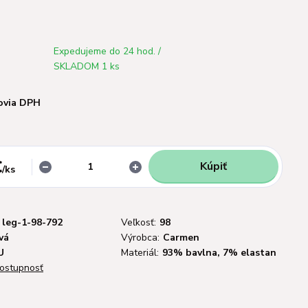
Expedujeme do 24 hod. /
SKLADOM 1 ks
ovia DPH
€
Kúpiť
/
ks
leg-1-98-792
Veľkosť:
98
vá
Výrobca:
Carmen
U
Materiál:
93% bavlna, 7% elastan
dostupnosť