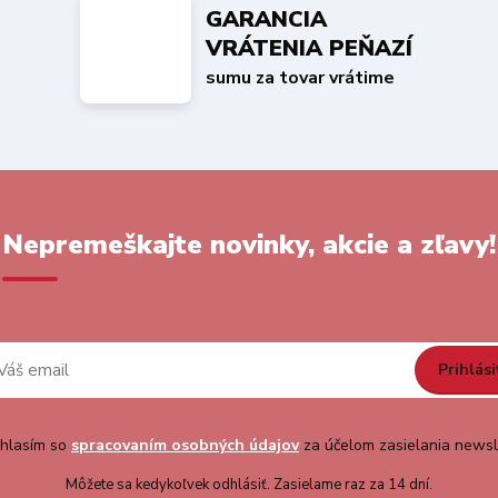
GARANCIA
VRÁTENIA PEŇAZÍ
sumu za tovar vrátime
Nepremeškajte novinky, akcie a zľavy!
Prihlási
hlasím so
spracovaním osobných údajov
za účelom zasielania newsl
Môžete sa kedykoľvek odhlásiť. Zasielame raz za 14 dní.