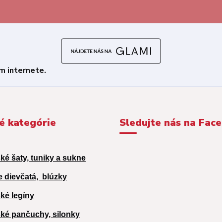
é kategórie
Sledujte nás na Fac
ké šaty, tuniky a sukne
e dievčatá,
blúzky
ké legíny
ké pančuchy, silonky