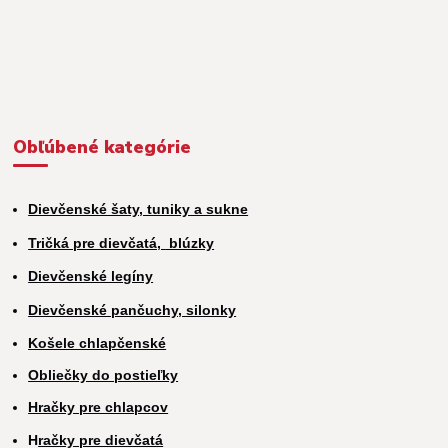
Obľúbené kategórie
Dievčenské šaty, tuniky a sukne
Tričká pre dievčatá,
blúzky
Dievčenské legíny
Dievčenské pančuchy, silonky
Košele chlapčenské
Obliečky do postieľky
Hračky pre chlapcov
H
račky pre dievčatá