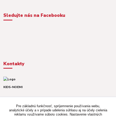
Sledujte nás na Facebooku
Kontakty
KIDS-NOEMI
Dávid alebo Martina
TEL. +421 903 920 831
Pre základnú funkčnosť, spríjemnenie používania webu,
(Po-Pia, 8-16 hod.)
analytické účely a v prípade udelenia súhlasu aj na účely cielenia
reklamy využívame súbory cookies. Nastavenie vlastných