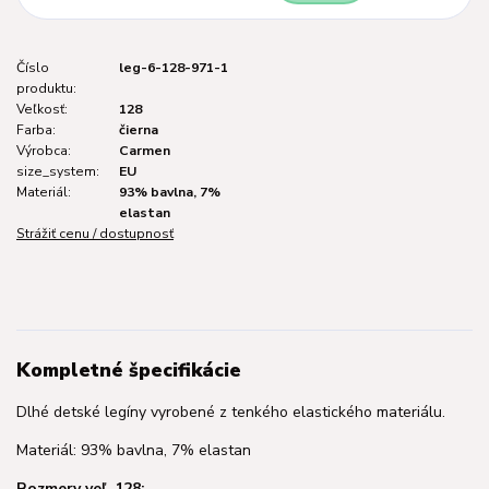
Číslo
leg-6-128-971-1
produktu:
Veľkosť:
128
Farba:
čierna
Výrobca:
Carmen
size_system:
EU
Materiál:
93% bavlna, 7%
elastan
Strážiť cenu / dostupnosť
Kompletné špecifikácie
Dlhé detské legíny vyrobené z tenkého elastického materiálu.
Materiál: 93% bavlna, 7% elastan
Rozmery veľ. 128: