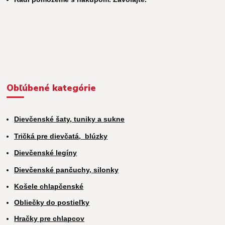
Obľúbené kategórie
Dievčenské šaty, tuniky a sukne
Tričká pre dievčatá,
blúzky
Dievčenské legíny
Dievčenské pančuchy, silonky
Košele chlapčenské
Obliečky do postieľky
Hračky pre chlapcov