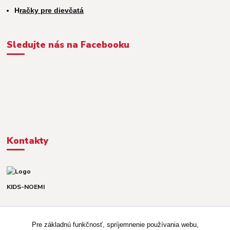
H
račky pre dievčatá
Sledujte nás na Facebooku
Kontakty
KIDS-NOEMI
Dávid alebo Martina
TEL. +421 903 920 831
Pre základnú funkčnosť, spríjemnenie používania webu,
(Po-Pia, 8-16 hod.)