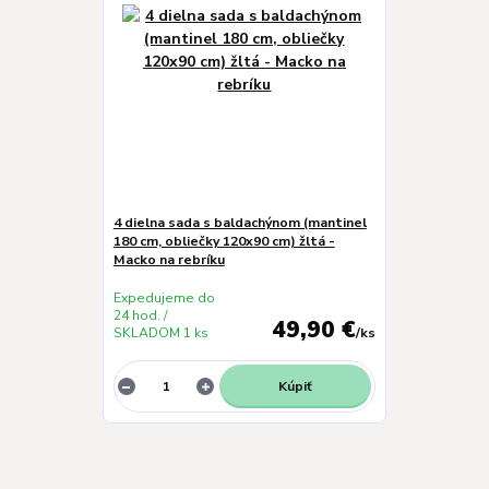
4 dielna sada s baldachýnom (mantinel
180 cm, obliečky 120x90 cm) žltá -
Macko na rebríku
Expedujeme do
24 hod. /
49,90 €
SKLADOM 1 ks
/
ks
Kúpiť