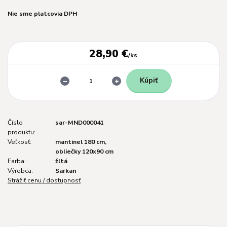
Nie sme platcovia DPH
28,90 €
/
ks
Kúpiť
Číslo
sar-MND000041
produktu:
Veľkosť:
mantinel 180 cm,
obliečky 120x90 cm
Farba:
žltá
Výrobca:
Sarkan
Strážiť cenu / dostupnosť