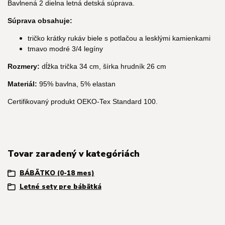
Bavlnená 2 dielna letná detská súprava.
Súprava obsahuje:
tričko krátky rukáv biele s potlačou a lesklými kamienkami
tmavo modré 3/4 legíny
Rozmery:
dĺžka trička 34 cm, šírka hrudník 26 cm
Materiál:
95% bavlna, 5% elastan
Certifikovaný produkt OEKO-Tex Standard 100.
Tovar zaradený v kategóriách
BÁBÄTKO (0-18 mes)
Letné sety pre bábätká