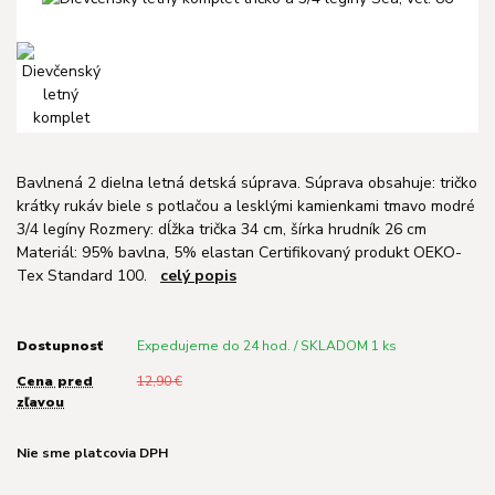
Bavlnená 2 dielna letná detská súprava. Súprava obsahuje: tričko
krátky rukáv biele s potlačou a lesklými kamienkami tmavo modré
3/4 legíny Rozmery: dĺžka trička 34 cm, šírka hrudník 26 cm
Materiál: 95% bavlna, 5% elastan Certifikovaný produkt OEKO-
Tex Standard 100.
celý popis
Dostupnosť
Expedujeme do 24 hod. / SKLADOM 1 ks
Cena pred
12,90 €
zľavou
Nie sme platcovia DPH