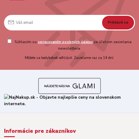
Prihlásiť sa
Súhlasím so
spracovaním osobných údajov
za účelom zasielania
newslettera.
Môžete sa kedykoľvek odhlásiť. Zasielame raz za 14 dní.
Informácie pre zákazníkov