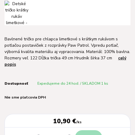
Bavlnené tričko pre chlapca limetkové s krátkym rukávom s
potlačou postavičiek z rozprávky Paw Patrol. Vpredu potlač,
výborná kvalita materiálu aj vypracovania. Materiál: 100% bavlna.
Rozmery veľ. 122 Dĺžka trička 49 cm Hrudník šírka 37 cm
celý
popis
Dostupnosť
Expedujeme do 24 hod. / SKLADOM 1 ks
Nie sme platcovia DPH
10,90 €
/
ks