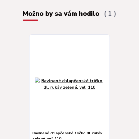
Možno by sa vám hodilo
1
Bavlnené chlapčenské tričko dl. rukáv
zelené, veľ. 110