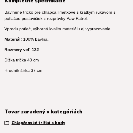
Kompletné špecifikácie
Bavlnené tričko pre chlapca limetkové s krátkym rukávom s
potlačou postavičiek z rozprávky Paw Patrol.
Vpredu potlač, výborná kvalita materiálu aj vypracovania.
Materiál:
100% bavlna.
Rozmery veľ. 122
Dĺžka trička 49 cm
Hrudník šírka 37 cm
Tovar zaradený v kategóriách
Chlapčenské tričká a body