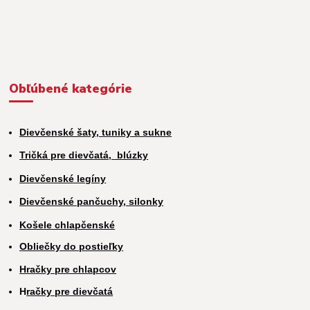
Obľúbené kategórie
Dievčenské šaty, tuniky a sukne
Tričká pre dievčatá,
blúzky
Dievčenské legíny
Dievčenské pančuchy, silonky
Košele chlapčenské
Obliečky do postieľky
Hračky pre chlapcov
H
račky pre dievčatá