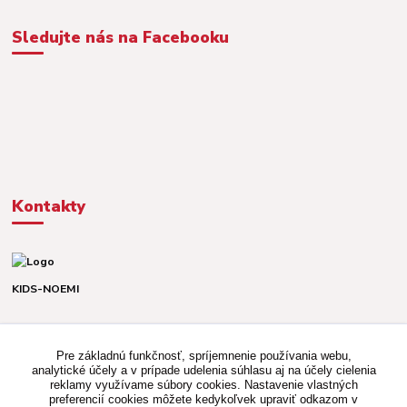
Sledujte nás na Facebooku
Kontakty
KIDS-NOEMI
Dávid alebo Martina
TEL. +421 903 920 831
Pre základnú funkčnosť, spríjemnenie používania webu,
(Po-Pia, 8-16 hod.)
analytické účely a v prípade udelenia súhlasu aj na účely cielenia
reklamy využívame súbory cookies. Nastavenie vlastných
kidsnoemi.shop@gmail.com
preferencií cookies môžete kedykoľvek upraviť odkazom v