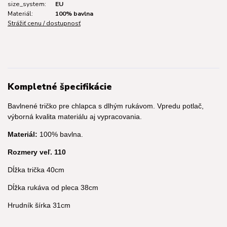
size_system:
EU
Materiál:
100% bavlna
Strážiť cenu / dostupnosť
Kompletné špecifikácie
Bavlnené tričko pre chlapca s dlhým rukávom. Vpredu potlač,
výborná kvalita materiálu aj vypracovania.
Materiál:
100% bavlna.
Rozmery veľ. 110
Dĺžka trička 40cm
Dĺžka rukáva od pleca 38cm
Hrudník šírka 31cm