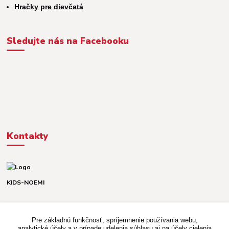
H
račky pre dievčatá
Sledujte nás na Facebooku
Kontakty
KIDS-NOEMI
Dávid alebo Martina
TEL. +421 903 920 831
Pre základnú funkčnosť, spríjemnenie používania webu,
(Po-Pia, 8-16 hod.)
analytické účely a v prípade udelenia súhlasu aj na účely cielenia