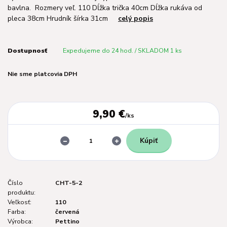
bavlna. Rozmery veľ. 110 Dĺžka trička 40cm Dĺžka rukáva od
pleca 38cm Hrudník šírka 31cm
celý popis
Dostupnosť
Expedujeme do 24 hod. / SKLADOM 1 ks
Nie sme platcovia DPH
9,90 €
/
ks
Kúpiť
Číslo
CHT-5-2
produktu:
Veľkosť:
110
Farba:
červená
Výrobca:
Pettino