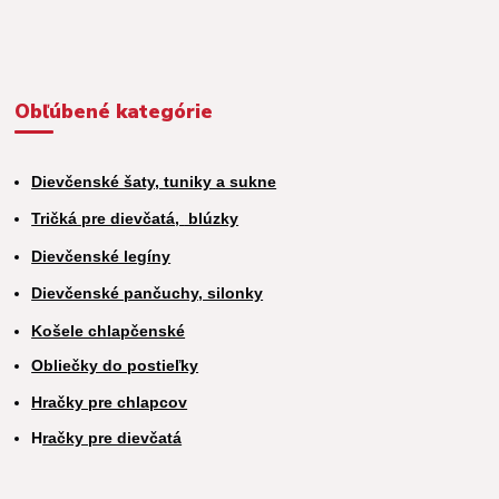
Obľúbené kategórie
Dievčenské šaty, tuniky a sukne
Tričká pre dievčatá,
blúzky
Dievčenské legíny
Dievčenské pančuchy, silonky
Košele chlapčenské
Obliečky do postieľky
Hračky pre chlapcov
H
račky pre dievčatá