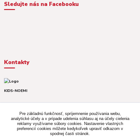
Sledujte nás na Facebooku
Kontakty
KIDS-NOEMI
Dávid alebo Martina
TEL. +421 903 920 831
Pre základnú funkčnosť, spríjemnenie používania webu,
(Po-Pia, 8-16 hod.)
analytické účely a v prípade udelenia súhlasu aj na účely cielenia
reklamy využívame súbory cookies. Nastavenie vlastných
kidsnoemi.shop@gmail.com
preferencií cookies môžete kedykoľvek upraviť odkazom v
spodnej časti stránok.