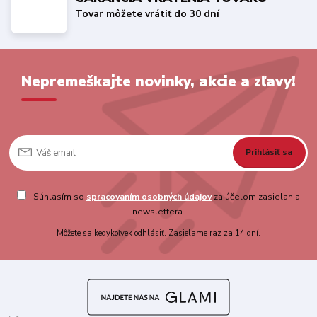
Tovar môžete vrátiť do 30 dní
Nepremeškajte novinky, akcie a zľavy!
Prihlásiť sa
Súhlasím so
spracovaním osobných údajov
za účelom zasielania
newslettera.
Môžete sa kedykoľvek odhlásiť. Zasielame raz za 14 dní.