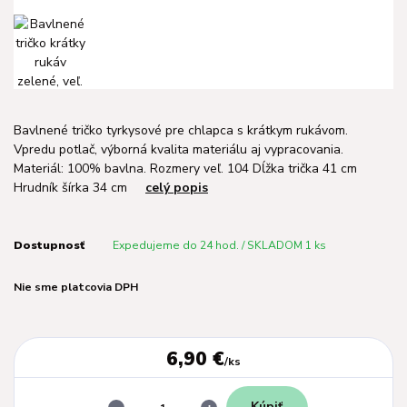
Bavlnené tričko tyrkysové pre chlapca s krátkym rukávom.
Vpredu potlač, výborná kvalita materiálu aj vypracovania.
Materiál: 100% bavlna. Rozmery veľ. 104 Dĺžka trička 41 cm
Hrudník šírka 34 cm
celý popis
Dostupnosť
Expedujeme do 24 hod. / SKLADOM 1 ks
Nie sme platcovia DPH
6,90 €
/
ks
Kúpiť