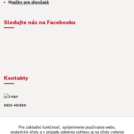
H
račky pre dievčatá
Sledujte nás na Facebooku
Kontakty
KIDS-NOEMI
Dávid alebo Martina
TEL. +421 903 920 831
Pre základnú funkčnosť, spríjemnenie používania webu,
(Po-Pia, 8-16 hod.)
analytické účely a v prípade udelenia súhlasu aj na účely cielenia