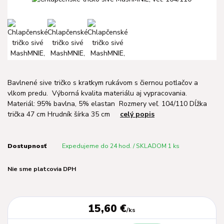
Bavlnené sive tričko s kratkym rukávom s čiernou potlačov a
vlkom predu. Výborná kvalita materiálu aj vypracovania.
Materiál: 95% bavlna, 5% elastan Rozmery veľ. 104/110 Dĺžka
trička 47 cm Hrudník šírka 35 cm
celý popis
Dostupnosť
Expedujeme do 24 hod. / SKLADOM 1 ks
Nie sme platcovia DPH
15,60 €
/
ks