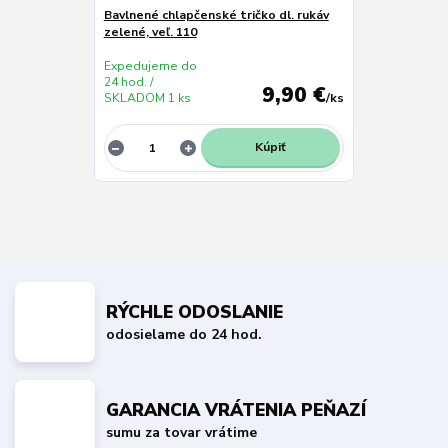
Bavlnené chlapčenské tričko dl. rukáv
zelené, veľ. 110
Expedujeme do
24 hod. /
9,90 €
SKLADOM 1 ks
/
ks
Kúpiť
RÝCHLE ODOSLANIE
odosielame do 24 hod.
GARANCIA VRÁTENIA PEŇAZÍ
sumu za tovar vrátime