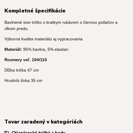
Kompletné špecifikácie
Bavlnené sive tričko s kratkym rukávom s čiernou potlačov a
vlkom predu.
Výborná kvalita materiálu aj vypracovania.
Materiál:
95% bavlna, 5% elastan
Rozmery veľ. 104/110
Dĺžka trička 47 cm
Hrudník šírka 35 cm
Tovar zaradený v kategóriách