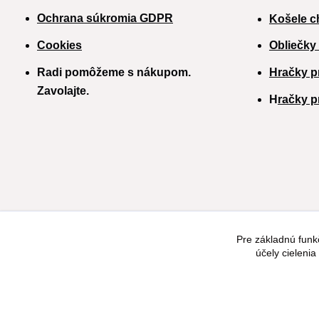
Ochrana súkromia GDPR
Košele c
Cookies
Obliečky
Radi pomôžeme s nákupom.
Hračky p
Zavolajte.
H
račky p
Pre základnú funk
účely cieleni