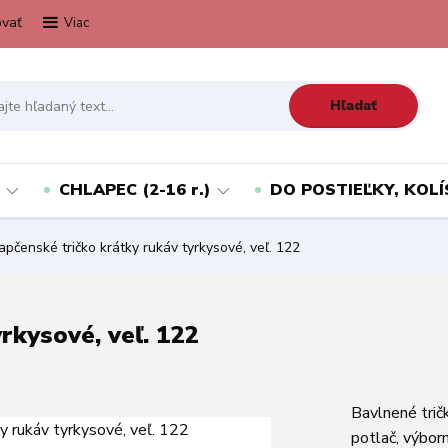
vať
Viac
Hľadať
CHLAPEC (2-16 r.)
DO POSTIEĽKY, KOLÍ
pčenské tričko krátky rukáv tyrkysové, veľ. 122
rkysové, veľ. 122
Bavlnené trič
potlač, výbor