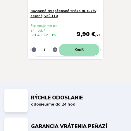
Bavlnené chlapčenské tričko dl. rukáv
zelené, veľ. 110
Expedujeme do
24 hod. /
9,90 €
SKLADOM 1 ks
/
ks
Kúpiť
RÝCHLE ODOSLANIE
odosielame do 24 hod.
GARANCIA VRÁTENIA PEŇAZÍ