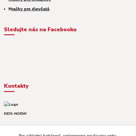
H
račky pre dievčatá
Sledujte nás na Facebooku
Kontakty
KIDS-NOEMI
Dávid alebo Martina
TEL. +421 903 920 831
Pre základnú funkčnosť, spríjemnenie používania webu,