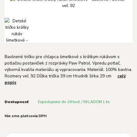
Bavlnené tričko pre chlapca limetkové s krátkym rukávom s
potlačou postavičiek z rozprávky Paw Patrol. Vpredu potlač,
výborná kvalita materiálu aj vypracovania. Materiál: 100% bavlna.
Rozmery veľ. 92 Dĺžka trička 39 cm Hrudník šírka 29 cm
celý
popis
Dostupnosť
Expedujeme do 24 hod. / SKLADOM 1 ks
Nie sme platcovia DPH