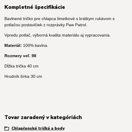
Kompletné špecifikácie
Bavlnené tričko pre chlapca limetkové s krátkym rukávom s
potlačou postavičiek z rozprávky Paw Patrol.
Vpredu potlač, výborná kvalita materiálu aj vypracovania.
Materiál:
100% bavlna.
Rozmery veľ. 98
Dĺžka trička 40 cm
Hrudník šírka 30 cm
Tovar zaradený v kategóriách
Chlapčenské tričká a body