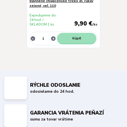
Bavlnené chlapčenské tričko dl. rukáv
zelené, veľ. 110
Expedujeme do
24 hod. /
9,90 €
SKLADOM 1 ks
/
ks
Kúpiť
RÝCHLE ODOSLANIE
odosielame do 24 hod.
GARANCIA VRÁTENIA PEŇAZÍ
sumu za tovar vrátime