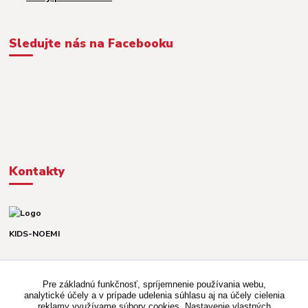
Sledujte nás na Facebooku
Kontakty
KIDS-NOEMI
Dávid alebo Martina
TEL. +421 903 920 831
Pre základnú funkčnosť, spríjemnenie používania webu,
(Po-Pia, 8-16 hod.)
analytické účely a v prípade udelenia súhlasu aj na účely cielenia
reklamy využívame súbory cookies. Nastavenie vlastných