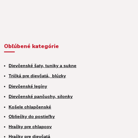
Obľúbené kategórie
Dievčenské šaty, tuniky a sukne
Tričká pre dievčatá,
blúzky
Dievčenské legíny
Dievčenské pančuchy, silonky
Košele chlapčenské
Obliečky do postieľky
Hračky pre chlapcov
H
račky pre dievčatá