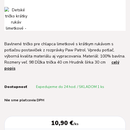
Bavlnené tričko pre chlapca limetkové s krátkym rukávom s
potlačou postavičiek z rozprávky Paw Patrol. Vpredu potlač,
výborná kvalita materiálu aj vypracovania. Materiál: 100% bavlna.
Rozmery veľ. 98 Dĺžka trička 40 cm Hrudník šírka 30 cm
celý
popis
Dostupnosť
Expedujeme do 24 hod. / SKLADOM 1 ks
Nie sme platcovia DPH
10,90 €
/
ks