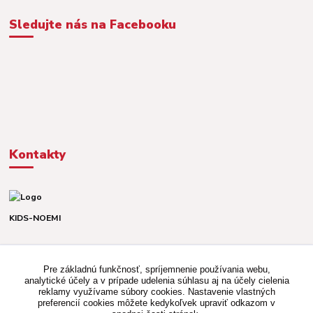
Sledujte nás na Facebooku
Kontakty
KIDS-NOEMI
Dávid alebo Martina
TEL. +421 903 920 831
Pre základnú funkčnosť, spríjemnenie používania webu,
(Po-Pia, 8-16 hod.)
analytické účely a v prípade udelenia súhlasu aj na účely cielenia
reklamy využívame súbory cookies. Nastavenie vlastných
kidsnoemi.shop@gmail.com
preferencií cookies môžete kedykoľvek upraviť odkazom v