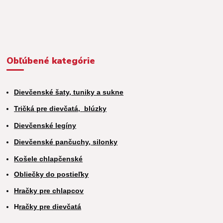
Obľúbené kategórie
Dievčenské šaty, tuniky a sukne
Tričká pre dievčatá,
blúzky
Dievčenské legíny
Dievčenské pančuchy, silonky
Košele chlapčenské
Obliečky do postieľky
Hračky pre chlapcov
H
račky pre dievčatá