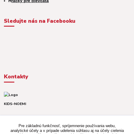
H
račky pre dievčatá
Sledujte nás na Facebooku
Kontakty
KIDS-NOEMI
Dávid alebo Martina
TEL. +421 903 920 831
Pre základnú funkčnosť, spríjemnenie používania webu,
(Po-Pia, 8-16 hod.)
analytické účely a v prípade udelenia súhlasu aj na účely cielenia