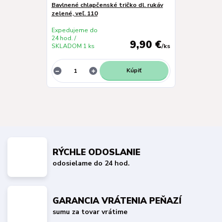
Bavlnené chlapčenské tričko dl. rukáv
zelené, veľ. 110
Expedujeme do
24 hod. /
9,90 €
SKLADOM 1 ks
/
ks
Kúpiť
RÝCHLE ODOSLANIE
odosielame do 24 hod.
GARANCIA VRÁTENIA PEŇAZÍ
sumu za tovar vrátime