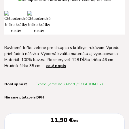
Bavlnené tričko zelené pre chlapca s krátkym rukávom. Vpredu
priehľadná nášivka. Výborná kvalita materiálu aj vypracovania.
Materiál: 100% bavlna. Rozmery veľ. 128 Dĺžka trička 46 cm
Hrudník šírka 35 cm
celý popis
Dostupnosť
Expedujeme do 24 hod. / SKLADOM 1 ks
Nie sme platcovia DPH
11,90 €
/
ks