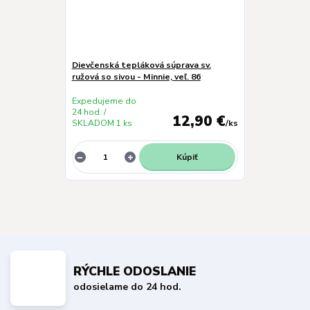
Dievčenská tepláková súprava sv.
ružová so sivou - Minnie, veľ. 86
Expedujeme do
24 hod. /
12,90 €
SKLADOM 1 ks
/
ks
Kúpiť
RÝCHLE ODOSLANIE
odosielame do 24 hod.