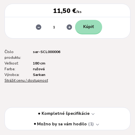
11,50 €
/
ks
Kúpiť
Číslo
sar-SCL000006
produktu:
Veľkosť:
180 cm
Farba:
ružová
Výrobca:
Sarkan
Strážiť cenu / dostupnosť
Kompletné špecifikácie
Možno by sa vám hodilo
1