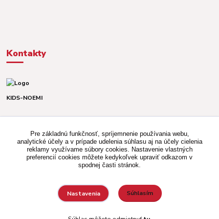
Kontakty
KIDS-NOEMI
Dávid alebo Martina
TEL. +421 903 920 831
Pre základnú funkčnosť, spríjemnenie používania webu,
(Po-Pia, 8-16 hod.)
analytické účely a v prípade udelenia súhlasu aj na účely cielenia
reklamy využívame súbory cookies. Nastavenie vlastných
kidsnoemi.shop@gmail.com
preferencií cookies môžete kedykoľvek upraviť odkazom v
spodnej časti stránok.
Súhlasím
Nastavenia
Vytvorené na
Eshop-rychlo.sk
Súhlas môžete odmietnuť
tu
.