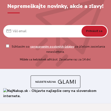
Nepremeškajte novinky, akcie a zľavy!
Prihlásiť sa
Súhlasím so
spracovaním osobných údajov
za účelom zasielania
newslettera.
Môžete sa kedykoľvek odhlásiť. Zasielame raz za 14 dní.