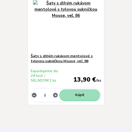
Šaty s dlhým rukávom mentolové s
tylovou sukničkou Mouse, veľ. 86
Expedujeme do
24 hod. /
13,90 €
SKLADOM 1 ks
/
ks
Kúpiť