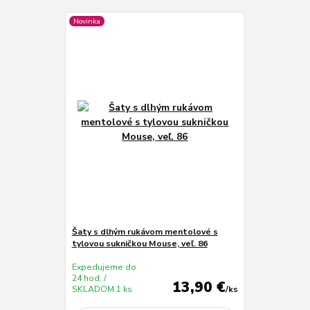
Novinka
Šaty s dlhým rukávom mentolové s
tylovou sukničkou Mouse, veľ. 86
Expedujeme do
24 hod. /
13,90 €
SKLADOM 1 ks
/
ks