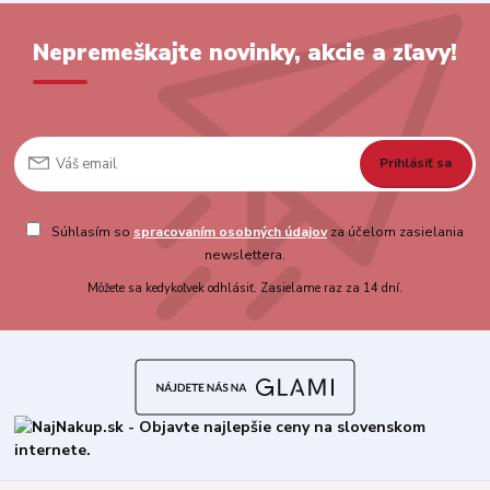
Nepremeškajte novinky, akcie a zľavy!
Prihlásiť sa
Súhlasím so
spracovaním osobných údajov
za účelom zasielania
newslettera.
Môžete sa kedykoľvek odhlásiť. Zasielame raz za 14 dní.