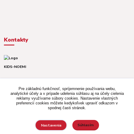
Kontakty
KIDS-NOEMI
Dávid alebo Martina
TEL. +421 903 920 831
Pre základnú funkčnosť, spríjemnenie používania webu,
(Po-Pia, 8-16 hod.)
analytické účely a v prípade udelenia súhlasu aj na účely cielenia
reklamy využívame súbory cookies. Nastavenie vlastných
kidsnoemi.shop@gmail.com
preferencií cookies môžete kedykoľvek upraviť odkazom v
spodnej časti stránok.
Súhlasím
Nastavenia