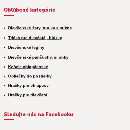
Obľúbené kategórie
Dievčenské šaty, tuniky a sukne
Tričká pre dievčatá,
blúzky
Dievčenské legíny
Dievčenské pančuchy, silonky
Košele chlapčenské
Obliečky do postieľky
Hračky pre chlapcov
H
račky pre dievčatá
Sledujte nás na Facebooku